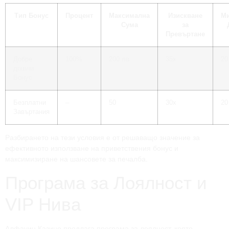
Тип Бонус
Процент
Максимална
Изискване
М
Сума
за
Превъртане
Добре
100%
200 лв.
35x
20
дошли
Бонус
Безплатни
–
50
30x
20
Завъртания
Разбирането на тези условия е от решаващо значение за
ефективното използване на приветствения бонус и
максимизиране на шансовете за печалба.
Програма за Лоялност и
VIP Нива
Алфауин Казино предлага програма за лоялност, която