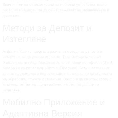
Всички игри са оптимизирани за мобилни устройства, което
позволява на играчите да се наслаждават на забавлението в
движение.
Методи за Депозит и
Изтегляне
Алфауин Казино предлага различни методи за депозит и
изтегляне, за да улесни играчите. Тези методи включват
банкови карти (Visa, Mastercard), електронни портфейли (Skrill,
Neteller) и криптовалути (Bitcoin, Ethereum). Всеки метод има
своите предимства и недостатъци, по отношение на скоростта
на обработка, таксите и лимитите. Важно е да се запознаете с
тези параметри, преди да изберете метод за депозит и
изтегляне.
Мобилно Приложение и
Адаптивна Версия