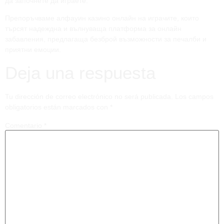
да започнете да играете.
Препоръчваме алфауин казино онлайн на играчите, които
търсят надеждна и вълнуваща платформа за онлайн
забавления, предлагаща безброй възможности за печалби и
приятни емоции.
Deja una respuesta
Tu dirección de correo electrónico no será publicada.
Los campos
obligatorios están marcados con
*
Comentario
*