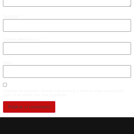
Nombre
*
Correo electrónico
*
Web
Guarda mi nombre, correo electrónico y web en este navegador
para la próxima vez que comente.