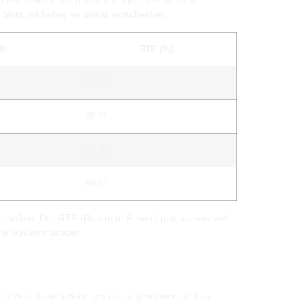
llen. Spieler, die gerne häufige, aber kleinere
 Slots mit hoher Volatilität entscheiden.
ät
RTP (%)
96.09
96.21
96.00
88.12
chaften. Der RTP (Return to Player) gibt an, wie viel
sere Gewinnchancen.
ine Vielzahl von Boni, um sie zu gewinnen und zu