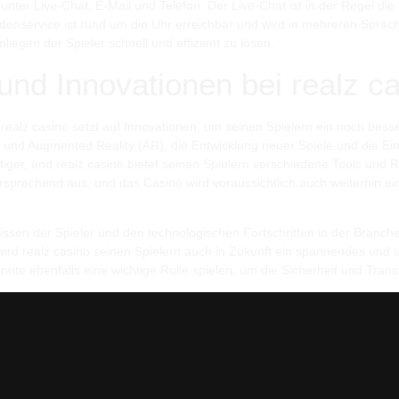
nter Live-Chat, E-Mail und Telefon. Der Live-Chat ist in der Regel die
enservice ist rund um die Uhr erreichbar und wird in mehreren Sprach
liegen der Spieler schnell und effizient zu lösen.
und Innovationen bei realz c
realz casino setzt auf Innovationen, um seinen Spielern ein noch bess
VR) und Augmented Reality (AR), die Entwicklung neuer Spiele und die
ger, und realz casino bietet seinen Spielern verschiedene Tools und R
versprechend aus, und das Casino wird voraussichtlich auch weiterhin ei
issen der Spieler und den technologischen Fortschritten in der Branche
rd realz casino seinen Spielern auch in Zukunft ein spannendes und un
te ebenfalls eine wichtige Rolle spielen, um die Sicherheit und Tra