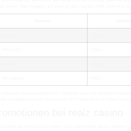
st die Volatilität, die angibt, wie häufig und wie hoch die Gewinne ausfa
ität setzen. Wer hingegen auf einen großen Jackpot hofft, sollte sich für
Anbieter
Volatilit
NetEnt
Niedrig
Play'n GO
Hoch
NetEnt
Mittel
Microgaming
Hoch
n bei realz casino und gibt einen Überblick über ihre wichtigsten Eigens
pieler ausgezahlt werden. Ein höherer RTP bedeutet in der Regel bes
omotionen bei realz casino
andteil der Online-Casino-Welt. realz casino bietet seinen Spielern e