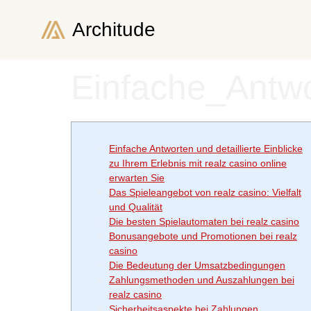
Architude
Einfache_Antwo
Einfache Antworten und detaillierte Einblicke
zu Ihrem Erlebnis mit realz casino online
erwarten Sie
Das Spieleangebot von realz casino: Vielfalt
und Qualität
Die besten Spielautomaten bei realz casino
Bonusangebote und Promotionen bei realz
casino
Die Bedeutung der Umsatzbedingungen
Zahlungsmethoden und Auszahlungen bei
realz casino
Sicherheitsaspekte bei Zahlungen