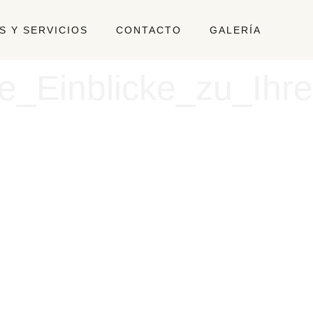
 Y SERVICIOS
CONTACTO
GALERÍA
te_Einblicke_zu_Ihr