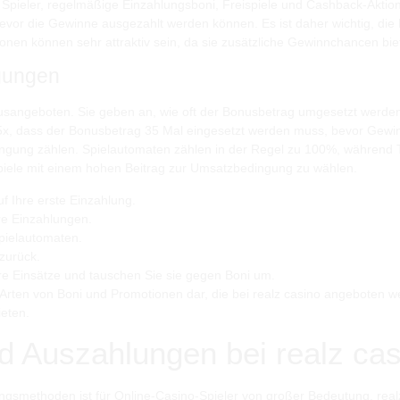
Spieler, regelmäßige Einzahlungsboni, Freispiele und Cashback-Aktion
evor die Gewinne ausgezahlt werden können. Es ist daher wichtig, die
en können sehr attraktiv sein, da sie zusätzliche Gewinnchancen biet
gungen
nusangeboten. Sie geben an, wie oft der Bonusbetrag umgesetzt werd
x, dass der Bonusbetrag 35 Mal eingesetzt werden muss, bevor Gewinn
dingung zählen. Spielautomaten zählen in der Regel zu 100%, während T
Spiele mit einem hohen Beitrag zur Umsatzbedingung zu wählen.
 Ihre erste Einzahlung.
re Einzahlungen.
pielautomaten.
 zurück.
re Einsätze und tauschen Sie sie gegen Boni um.
Arten von Boni und Promotionen dar, die bei realz casino angeboten 
eten.
 Auszahlungen bei realz cas
methoden ist für Online-Casino-Spieler von großer Bedeutung. realz c