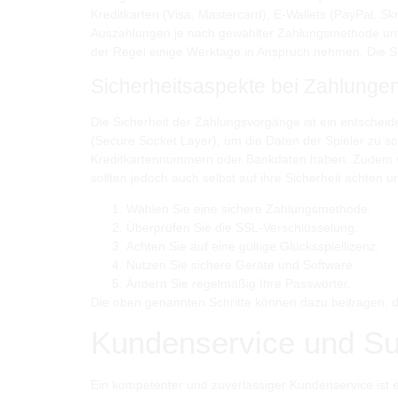
Kreditkarten (Visa, Mastercard), E-Wallets (PayPal, S
Auszahlungen je nach gewählter Zahlungsmethode unte
der Regel einige Werktage in Anspruch nehmen. Die S
Sicherheitsaspekte bei Zahlunge
Die Sicherheit der Zahlungsvorgänge ist ein entschei
(Secure Socket Layer), um die Daten der Spieler zu sc
Kreditkartennummern oder Bankdaten haben. Zudem verfü
sollten jedoch auch selbst auf ihre Sicherheit achten u
Wählen Sie eine sichere Zahlungsmethode.
Überprüfen Sie die SSL-Verschlüsselung.
Achten Sie auf eine gültige Glücksspiellizenz.
Nutzen Sie sichere Geräte und Software.
Ändern Sie regelmäßig Ihre Passwörter.
Die oben genannten Schritte können dazu beitragen, di
Kundenservice und Sup
Ein kompetenter und zuverlässiger Kundenservice ist ei