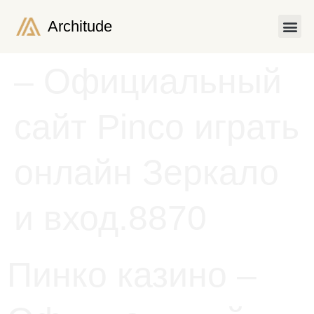
Architude
¿QUIÉNES SOMOS?
PRODUCTOS Y SERVIC
– Официальный
сайт Pinco играть
онлайн Зеркало
и вход.8870
Пинко казино –