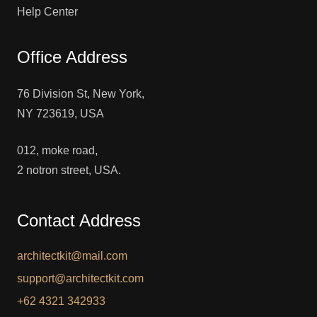
Help Center
Office Address
76 Division St, New York,
NY 723619, USA
012, moke road,
2 notron street, USA.
Contact Address
architectkit@mail.com
support@architectkit.com
+62 4321 342933