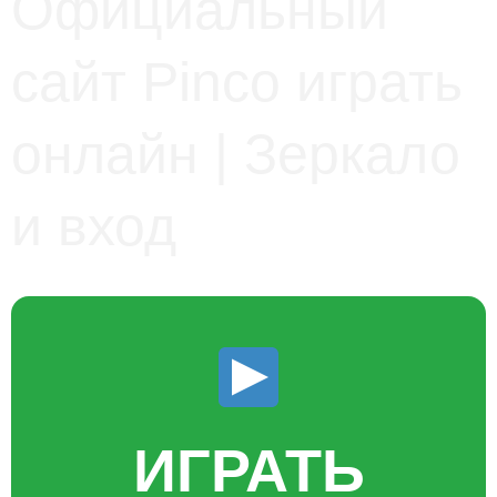
Официальный
сайт Pinco играть
онлайн | Зеркало
и вход
ИГРАТЬ