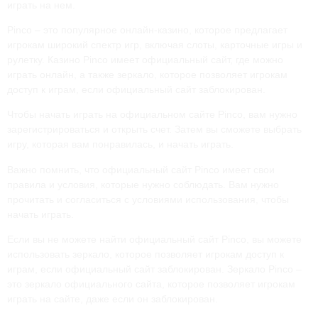
играть на нем.
Pinco – это популярное онлайн-казино, которое предлагает
игрокам широкий спектр игр, включая слоты, карточные игры и
рулетку. Казино Pinco имеет официальный сайт, где можно
играть онлайн, а также зеркало, которое позволяет игрокам
доступ к играм, если официальный сайт заблокирован.
Чтобы начать играть на официальном сайте Pinco, вам нужно
зарегистрироваться и открыть счет. Затем вы сможете выбрать
игру, которая вам понравилась, и начать играть.
Важно помнить, что официальный сайт Pinco имеет свои
правила и условия, которые нужно соблюдать. Вам нужно
прочитать и согласиться с условиями использования, чтобы
начать играть.
Если вы не можете найти официальный сайт Pinco, вы можете
использовать зеркало, которое позволяет игрокам доступ к
играм, если официальный сайт заблокирован. Зеркало Pinco –
это зеркало официального сайта, которое позволяет игрокам
играть на сайте, даже если он заблокирован.