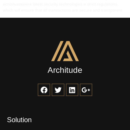
использования latest security technologies и strict regulations,
which will ensure that all transactions are secure and transparent.
Architude
Solution