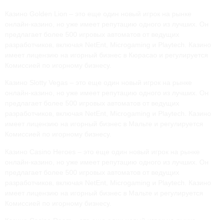
Казино Golden Lion – это еще один новый игрок на рынке
онлайн-казино, но уже имеет репутацию одного из лучших. Он
предлагает более 500 игровых автоматов от ведущих
разработчиков, включая NetEnt, Microgaming и Playtech. Казино
имеет лицензию на игорный бизнес в Кюрасао и регулируется
Комиссией по игорному бизнесу.
Казино Slotty Vegas – это еще один новый игрок на рынке
онлайн-казино, но уже имеет репутацию одного из лучших. Он
предлагает более 500 игровых автоматов от ведущих
разработчиков, включая NetEnt, Microgaming и Playtech. Казино
имеет лицензию на игорный бизнес в Мальте и регулируется
Комиссией по игорному бизнесу.
Казино Casino Heroes – это еще один новый игрок на рынке
онлайн-казино, но уже имеет репутацию одного из лучших. Он
предлагает более 500 игровых автоматов от ведущих
разработчиков, включая NetEnt, Microgaming и Playtech. Казино
имеет лицензию на игорный бизнес в Мальте и регулируется
Комиссией по игорному бизнесу.