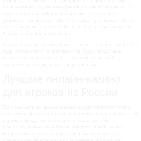
Казино Casino Room – это еще один новый игрок на рынке
онлайн-казино, но уже имеет репутацию одного из лучших. Он
предлагает более 500 игровых автоматов от ведущих
разработчиков, включая NetEnt, Microgaming и Playtech. Казино
имеет лицензию на игорный бизнес в Мальте и регулируется
Комиссией по игорному бизнесу.
В этом обзоре мы рассмотрели топ-5 новых онлайн-казино 2026
года, которые стоит попробовать. Мы будем продолжать
мониторить их развитие и обновлять наш обзор, чтобы
обеспечить вам лучшие условия для игроков.
Лучшие онлайн-казино
для игроков из России
Если вы ищете лучшие онлайн-казино для игроков из России,
вам нужно обратить внимание на несколько важных факторов. В
первую очередь, это безопасность и лицензия. Мы
рекомендуем игрокам из России выбирать онлайн-казино,
которые имеют международную лицензию и используют
современные технологии для обеспечения безопасности