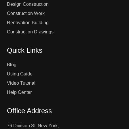
Design Construction
Construction Work
Renovation Building
Construction Drawings
Quick Links
Blog
Using Guide
Video Tutorial
Help Center
Office Address
76 Division St, New York,