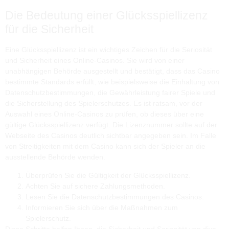
Die Bedeutung einer Glücksspiellizenz
für die Sicherheit
Eine Glücksspiellizenz ist ein wichtiges Zeichen für die Seriosität
und Sicherheit eines Online-Casinos. Sie wird von einer
unabhängigen Behörde ausgestellt und bestätigt, dass das Casino
bestimmte Standards erfüllt, wie beispielsweise die Einhaltung von
Datenschutzbestimmungen, die Gewährleistung fairer Spiele und
die Sicherstellung des Spielerschutzes. Es ist ratsam, vor der
Auswahl eines Online-Casinos zu prüfen, ob dieses über eine
gültige Glücksspiellizenz verfügt. Die Lizenznummer sollte auf der
Webseite des Casinos deutlich sichtbar angegeben sein. Im Falle
von Streitigkeiten mit dem Casino kann sich der Spieler an die
ausstellende Behörde wenden.
Überprüfen Sie die Gültigkeit der Glücksspiellizenz.
Achten Sie auf sichere Zahlungsmethoden.
Lesen Sie die Datenschutzbestimmungen des Casinos.
Informieren Sie sich über die Maßnahmen zum
Spielerschutz.
Diese Schritte helfen Ihnen, die Sicherheit und Seriosität von diva