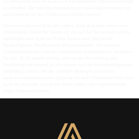
zu verbessern und ein faires und transparentes Glücksspielumfeld
zu schaffen. Die ständige Anpassung an neue Gegebenheiten ist
entscheidend für den Erfolg eines Online-Casinos.
Zusammenfassend lässt sich sagen, dass diva spin casino eine
interessante Option für Spieler ist, die auf der Suche nach einem
vielseitigen und sicheren Online-Casino sind. Das breite
Spieleangebot, die attraktiven Bonusangebote, die sicheren
Zahlungsmethoden und der kompetente Kundenservice sprechen
für sich. Es ist jedoch wichtig, sich vor der Anmeldung und
Einzahlung umfassend zu informieren und die Bonusbedingungen
sorgfältig zu lesen. Mit der richtigen Strategie und einem
verantwortungsbewussten Umgang mit dem Glücksspiel kann man
auch bei diva spin casino viel Spaß haben und möglicherweise
sogar Gewinne erzielen.