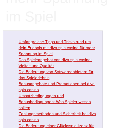
im Spiel
Umfangreiche Tipps und Tricks rund um
dein Erlebnis mit diva spin casino für mehr
Spannung im Spiel
Das Spieleangebot von diva spin casino:
Vielfalt und Qualität
Die Bedeutung von Softwareanbietern für
das Spielerlebnis
Bonusangebote und Promotionen bei diva
spin casino
Umsatzbedingungen und
Bonusbedingungen: Was Spieler wissen
sollten
Zahlungsmethoden und Sicherheit bei diva
spin casino
Die Bedeutung einer Glücksspiellizenz für