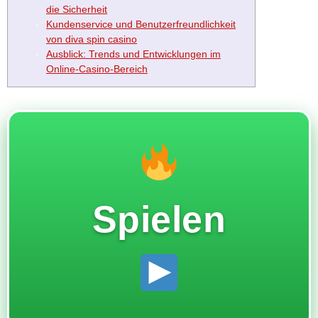
die Sicherheit
Kundenservice und Benutzerfreundlichkeit
von diva spin casino
Ausblick: Trends und Entwicklungen im
Online-Casino-Bereich
Spielen