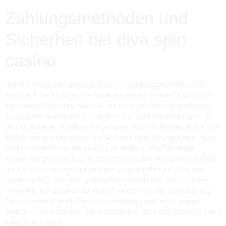
Zahlungsmethoden und
Sicherheit bei diva spin
casino
Sicherheit und eine große Auswahl an Zahlungsmethoden sind
wichtige Kriterien für ein vertrauenswürdiges Online-Casino. Diva
spin casino bietet eine Vielzahl von sicheren Zahlungsmethoden
an, darunter Kreditkarten, E-Wallets und Banküberweisungen. Zu
den akzeptierten Kreditkarten gehören Visa und Mastercard. Als E-
Wallets werden beispielsweise Skrill und Neteller angeboten. Auch
die klassische Banküberweisung ist möglich. Alle Zahlungen
werden durch modernste Verschlüsselungstechnologien geschützt,
um die Sicherheit der Spielerdaten zu gewährleisten. Diva spin
casino verfügt über eine gültige Glücksspiellizenz, die von einer
renommierten Behörde ausgestellt wurde, was die Seriosität des
Casinos unterstreicht. Die Lizenzerteilung unterliegt strengen
Auflagen und Kontrollen, die sicherstellen, dass das Casino fair und
transparent agiert.