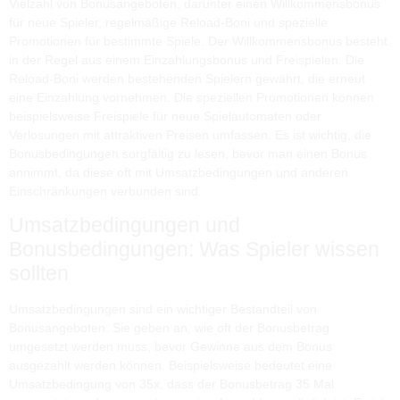
Vielzahl von Bonusangeboten, darunter einen Willkommensbonus
für neue Spieler, regelmäßige Reload-Boni und spezielle
Promotionen für bestimmte Spiele. Der Willkommensbonus besteht
in der Regel aus einem Einzahlungsbonus und Freispielen. Die
Reload-Boni werden bestehenden Spielern gewährt, die erneut
eine Einzahlung vornehmen. Die speziellen Promotionen können
beispielsweise Freispiele für neue Spielautomaten oder
Verlosungen mit attraktiven Preisen umfassen. Es ist wichtig, die
Bonusbedingungen sorgfältig zu lesen, bevor man einen Bonus
annimmt, da diese oft mit Umsatzbedingungen und anderen
Einschränkungen verbunden sind.
Umsatzbedingungen und
Bonusbedingungen: Was Spieler wissen
sollten
Umsatzbedingungen sind ein wichtiger Bestandteil von
Bonusangeboten. Sie geben an, wie oft der Bonusbetrag
umgesetzt werden muss, bevor Gewinne aus dem Bonus
ausgezahlt werden können. Beispielsweise bedeutet eine
Umsatzbedingung von 35x, dass der Bonusbetrag 35 Mal