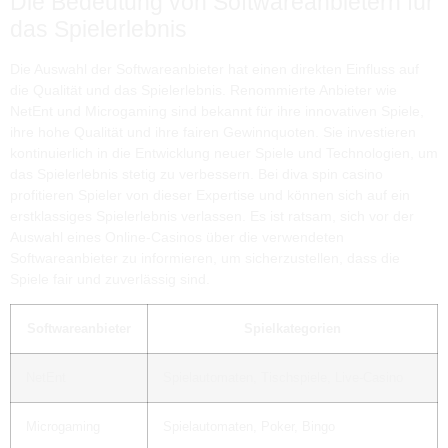
Die Bedeutung von Softwareanbietern für
das Spielerlebnis
Die Auswahl der Softwareanbieter hat einen direkten Einfluss auf
die Qualität und das Spielerlebnis. Renommierte Anbieter wie
NetEnt und Microgaming sind bekannt für ihre innovativen Spiele,
ihre hohe Qualität und ihre fairen Gewinnquoten. Sie investieren
kontinuierlich in die Entwicklung neuer Spiele und Technologien, um
das Spielerlebnis stetig zu verbessern. Bei diva spin casino
profitieren Spieler von dieser Expertise und können sich auf ein
erstklassiges Spielerlebnis verlassen. Es ist ratsam, sich vor der
Auswahl eines Online-Casinos über die verwendeten
Softwareanbieter zu informieren, um sicherzustellen, dass die
Spiele fair und zuverlässig sind.
Softwareanbieter
Spielkategorien
NetEnt
Spielautomaten, Tischspiele, Live-Casino
Microgaming
Spielautomaten, Poker, Bingo