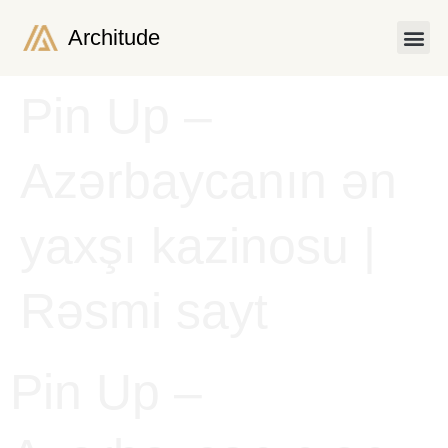
Architude
¿QUIÉNES SOMOS?
PRODUCTOS Y SERVIC
Pin Up –
Azərbaycanın ən
yaxşı kazinosu |
Rəsmi sayt
Pin Up –