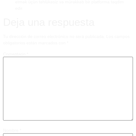
etmək üçün təhlükəsiz və mürəkkəb bir platforma təqdim
edir.
Deja una respuesta
Tu dirección de correo electrónico no será publicada.
Los campos
obligatorios están marcados con
*
Comentario
*
Nombre
*