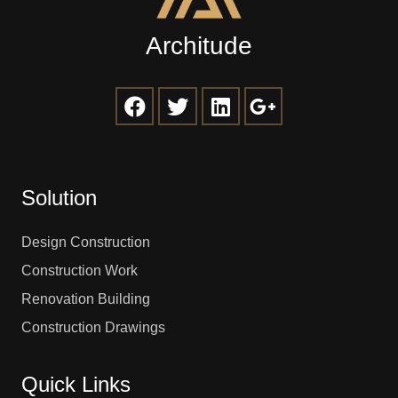
Architude
Solution
Design Construction
Construction Work
Renovation Building
Construction Drawings
Quick Links