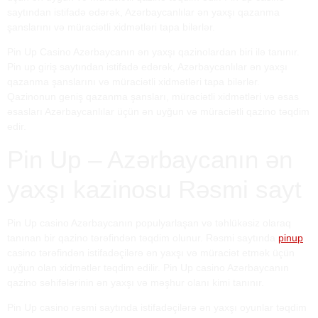
saytından istifadə edərək, Azərbaycanlılar ən yaxşı qazanma
şanslarını və müraciətli xidmətləri tapa bilərlər.
Pin Up Casino Azərbaycanın ən yaxşı qazinolardan biri ilə tanınır.
Pin up giriş saytından istifadə edərək, Azərbaycanlılar ən yaxşı
qazanma şanslarını və müraciətli xidmətləri tapa bilərlər.
Qazinonun geniş qazanma şansları, müraciətli xidmətləri və əsas
əsasları Azərbaycanlılar üçün ən uyğun və müraciətli qazino təqdim
edir.
Pin Up – Azərbaycanın ən
yaxşı kazinosu Rəsmi sayt
Pin Up casino Azərbaycanın populyarlaşan və təhlükəsiz olaraq
tanınan bir qazino tərəfindən təqdim olunur. Rəsmi saytında
pinup
casino tərəfindən istifadəçilərə ən yaxşı və müraciət etmək üçün
uyğun olan xidmətlər təqdim edilir. Pin Up casino Azərbaycanın
qazino səhifələrinin ən yaxşı və məşhur olanı kimi tanınır.
Pin Up casino rəsmi saytında istifadəçilərə ən yaxşı oyunlar təqdim