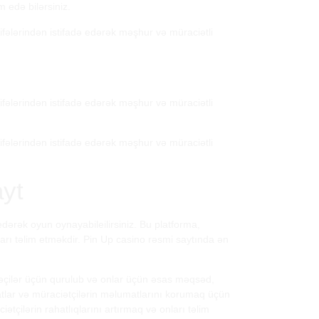
 edə bilərsiniz.
ifələrindən istifadə edərək məşhur və müraciətli
ifələrindən istifadə edərək məşhur və müraciətli
ifələrindən istifadə edərək məşhur və müraciətli
yt
dərək oyun oynayabileilirsiniz. Bu platforma,
arı təlim etməkdir. Pin Up casino rəsmi saytında ən
adəçilər üçün qurulub və onlar üçün əsas məqsəd,
matlar və müraciətçilərin məlumatlarını korumaq üçün
çilərin rahatlıqlarını artırmaq və onları təlim