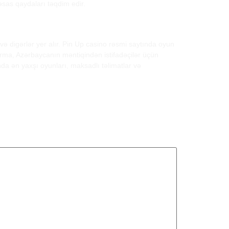
əsas qaydaları təqdim edir.
və digərlər yer alır. Pin Up casino rəsmi saytında oyun
rma, Azərbaycanın məntiqindən istifadəçilər üçün
nda ən yaxşı oyunları, maksadlı təlimatlar və