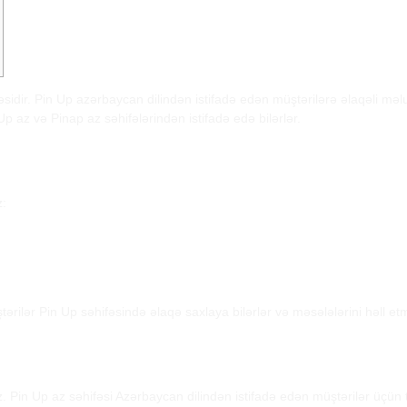
dir. Pin Up azərbaycan dilindən istifadə edən müştərilərə əlaqəli məlum
p az və Pinap az səhifələrindən istifadə edə bilərlər.
z:
ərilər Pin Up səhifəsində əlaqə saxlaya bilərlər və məsələlərini həll et
iz. Pin Up az səhifəsi Azərbaycan dilindən istifadə edən müştərilər üçün