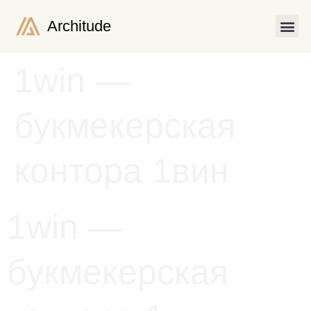
Architude
¿QUIÉNES SOMOS?
PRODUCTOS Y SERVIC
1win —
букмекерская
контора 1вин
1win —
букмекерская