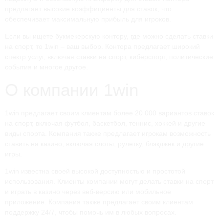
предлагает высокие коэффициенты для ставок, что
обеспечивает максимальную прибыль для игроков.
Если вы ищете букмекерскую контору, где можно сделать ставки
на спорт, то 1win – ваш выбор. Контора предлагает широкий
спектр услуг, включая ставки на спорт, киберспорт, политические
события и многое другое.
О компании 1win
1win предлагает своим клиентам более 20 000 вариантов ставок
на спорт, включая футбол, баскетбол, теннис, хоккей и другие
виды спорта. Компания также предлагает игрокам возможность
ставить на казино, включая слоты, рулетку, блэкджек и другие
игры.
1win известна своей высокой доступностью и простотой
использования. Клиенты компании могут делать ставки на спорт
и играть в казино через веб-версию или мобильное
приложение. Компания также предлагает своим клиентам
поддержку 24/7, чтобы помочь им в любых вопросах.