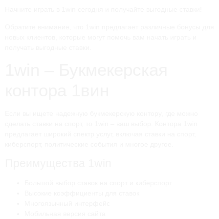
Начните играть в 1win сегодня и получайте выгодные ставки!
Обратите внимание, что 1win предлагает различные бонусы для
новых клиентов, которые могут помочь вам начать играть и
получать выгодные ставки.
1win – Букмекерская
контора 1вин
Если вы ищете надежную букмекерскую контору, где можно
сделать ставки на спорт, то 1win – ваш выбор. Контора 1win
предлагает широкий спектр услуг, включая ставки на спорт,
киберспорт, политические события и многое другое.
Преимущества 1win
Большой выбор ставок на спорт и киберспорт
Высокие коэффициенты для ставок
Многоязычный интерфейс
Мобильная версия сайта