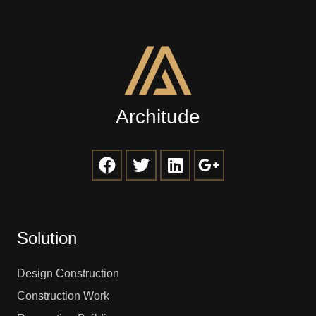
Architude
Solution
Design Construction
Construction Work