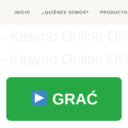
INICIO
¿QUIÉNES SOMOS?
PRODUCTOS
 Kasyno Online Ofic
 Kasyno Online Ofic
GRAĆ