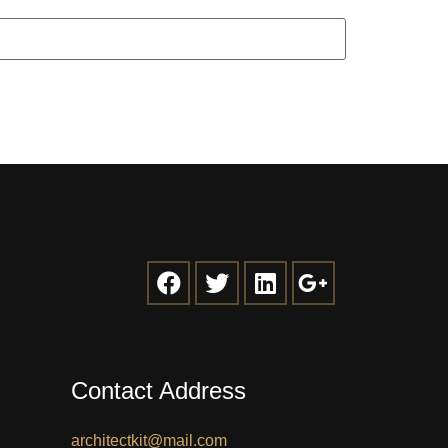
Contact Address
architectkit@mail.com