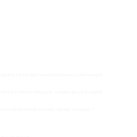
estruj się już dziś i zacznij korzystać z oferowanych
online jest zawsze dostępne, a nasze gry są dostępne
esz zarejestrować się tutaj i zacząć korzystać z