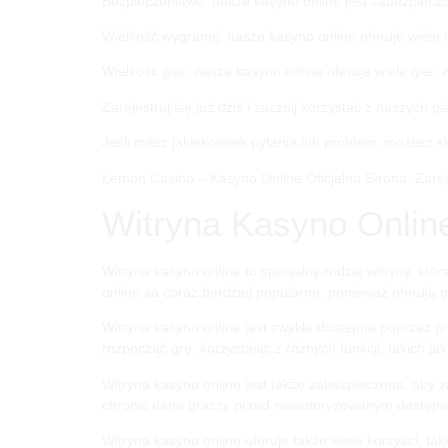
Bezpieczeństwo: nasze kasyno online jest zabezpiec
Wielkość wygranej: nasze kasyno online oferuje wiele
Wielkość gier: nasze kasyno online oferuje wiele gier, 
Zarejestruj się już dziś i zacznij korzystać z naszych gi
Jeśli masz jakiekolwiek pytania lub problem, możesz 
Lemon Casino – Kasyno Online Oficjalna Strona. Zarejest
Witryna Kasyno Online 
Witryna kasyno online to specjalny rodzaj witryny, któ
online są coraz bardziej popularne, ponieważ oferują 
Witryna kasyno online jest zwykle dostępna poprzez 
rozpocząć grę, korzystając z różnych funkcji, takich j
Witryna kasyno online jest także zabezpieczona, aby 
chronić dane graczy przed nieautoryzowanym dostęp
Witryna kasyno online oferuje także wiele korzyści, ta