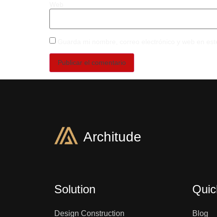
Web
Guarda mi nombre, correo electrónico y web en es
Architude
Solution
Quic
Design Construction
Blog