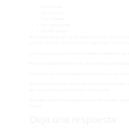
Gry slotowe
Gry karciane
Gry ruletowe
Gry wideo poker
Gry blackjacka
Wszystkie nasze gry są dostępne zarówno na komputer
kasyna, kliknij w «Lemon Casino logowanie» i podaj s
Jeśli szukasz gry, która spełnia twoje oczekiwania, s
W Lemon Casino dbamy o to, aby nasze gry były dostęp
Jeśli masz jakiekolwiek pytania lub problem z logowan
W Lemon Casino oferujemy także bonusy i promocje, 
się więcej o naszych bonusach i promocjach.
Wreszcie, jeśli chcesz zalogować się do naszego kasyn
chcesz.
Deja una respuesta