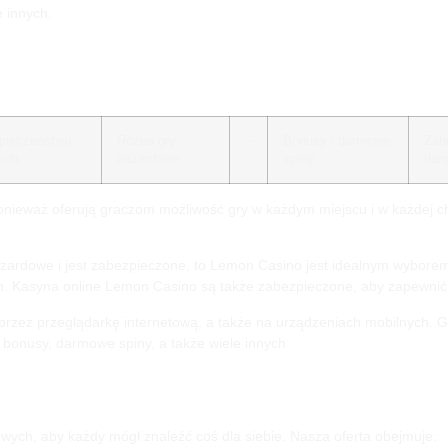
e innych.
pieczeństwo
Różne gry
–
Bonusy i darmowe
Zab
ych
hazardowe
spiny
dan
ponieważ oferują graczom możliwość gry w każdym miejscu i w każdej c
 hazardowe i jest zabezpieczone, to Lemon Casino jest idealnym wybore
nnych. Kasyna online Lemon Casino są także zabezpieczone, aby zapewn
przez przeglądarkę internetową, a także na urządzeniach mobilnych. 
ak bonusy, darmowe spiny, a także wiele innych.
ch, aby każdy mógł znaleźć coś dla siebie. Nasza oferta obejmuje: