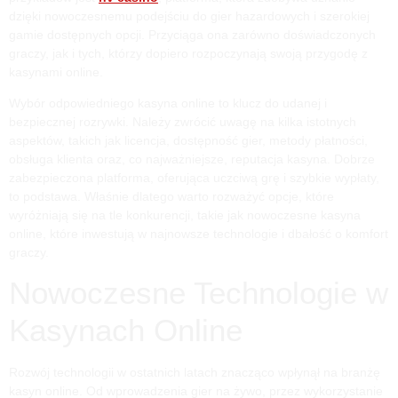
dzięki nowoczesnemu podejściu do gier hazardowych i szerokiej
gamie dostępnych opcji. Przyciąga ona zarówno doświadczonych
graczy, jak i tych, którzy dopiero rozpoczynają swoją przygodę z
kasynami online.
Wybór odpowiedniego kasyna online to klucz do udanej i
bezpiecznej rozrywki. Należy zwrócić uwagę na kilka istotnych
aspektów, takich jak licencja, dostępność gier, metody płatności,
obsługa klienta oraz, co najważniejsze, reputacja kasyna. Dobrze
zabezpieczona platforma, oferująca uczciwą grę i szybkie wypłaty,
to podstawa. Właśnie dlatego warto rozważyć opcje, które
wyróżniają się na tle konkurencji, takie jak nowoczesne kasyna
online, które inwestują w najnowsze technologie i dbałość o komfort
graczy.
Nowoczesne Technologie w
Kasynach Online
Rozwój technologii w ostatnich latach znacząco wpłynął na branżę
kasyn online. Od wprowadzenia gier na żywo, przez wykorzystanie