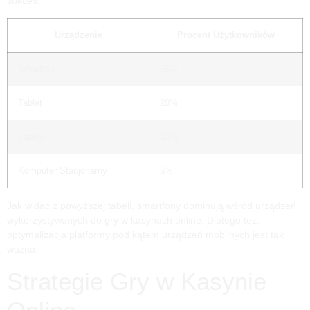
sukces.
Urządzenie
Procent Użytkowników
Smartfon
65%
Tablet
20%
Laptop
10%
Komputer Stacjonarny
5%
Jak widać z powyższej tabeli, smartfony dominują wśród urządzeń
wykorzystywanych do gry w kasynach online. Dlatego też,
optymalizacja platformy pod kątem urządzeń mobilnych jest tak
ważna.
Strategie Gry w Kasynie