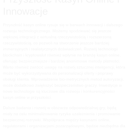
Innowacje
Przyszłość kasyn online rysuje się w barwach innowacji i dalszego
rozwoju technologicznego. Możemy spodziewać się jeszcze
większej integracji z wirtualną rzeczywistością i rozszerzoną
rzeczywistością, co pozwoli na stworzenie jeszcze bardziej
immersyjnych i realistycznych doświadczeń. Rozwój technologii
blockchain i kryptowalut również wpłynie na branżę kasyn online,
oferując bezpieczniejsze i bardziej anonimowe metody płatności.
Warto również zwrócić uwagę na rozwój sztucznej inteligencji, która
może być wykorzystywana do personalizacji oferty i poprawy
obsługi klienta. Wprowadzenie bio-metrycznych metod autoryzacji,
może dodatkowo zwiększyć bezpieczeństwo graczy. Inwestycje w
nowe technologie są kluczowe dla rozwoju i konkurencyjności
kasyn online w przyszłości.
Dalsze badania i rozwój w obszarze odpowiedzialnej gry, będą
miały na celu minimalizowanie ryzyka uzależnienia i promowanie
bezpiecznej rozrywki. Współpraca między kasynami online,
regulatorami i organizacjami pozarządowymi, będzie niezbędna dla