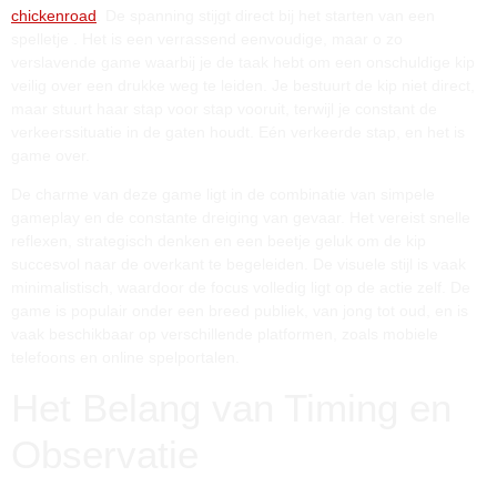
chickenroad
. De spanning stijgt direct bij het starten van een
spelletje
. Het is een verrassend eenvoudige, maar o zo
verslavende game waarbij je de taak hebt om een onschuldige kip
veilig over een drukke weg te leiden. Je bestuurt de kip niet direct,
maar stuurt haar stap voor stap vooruit, terwijl je constant de
verkeerssituatie in de gaten houdt. Eén verkeerde stap, en het is
game over.
De charme van deze game ligt in de combinatie van simpele
gameplay en de constante dreiging van gevaar. Het vereist snelle
reflexen, strategisch denken en een beetje geluk om de kip
succesvol naar de overkant te begeleiden. De visuele stijl is vaak
minimalistisch, waardoor de focus volledig ligt op de actie zelf. De
game is populair onder een breed publiek, van jong tot oud, en is
vaak beschikbaar op verschillende platformen, zoals mobiele
telefoons en online spelportalen.
Het Belang van Timing en
Observatie