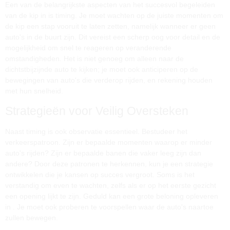
Een van de belangrijkste aspecten van het succesvol begeleiden
van de kip in
is timing. Je moet wachten op de juiste momenten om
de kip een stap vooruit te laten zetten, namelijk wanneer er geen
auto's in de buurt zijn. Dit vereist een scherp oog voor detail en de
mogelijkheid om snel te reageren op veranderende
omstandigheden. Het is niet genoeg om alleen naar de
dichtstbijzijnde auto te kijken; je moet ook anticiperen op de
bewegingen van auto's die verderop rijden, en rekening houden
met hun snelheid.
Strategieën voor Veilig Oversteken
Naast timing is ook observatie essentieel. Bestudeer het
verkeerspatroon. Zijn er bepaalde momenten waarop er minder
auto's rijden? Zijn er bepaalde banen die vaker leeg zijn dan
andere? Door deze patronen te herkennen, kun je een strategie
ontwikkelen die je kansen op succes vergroot. Soms is het
verstandig om even te wachten, zelfs als er op het eerste gezicht
een opening lijkt te zijn. Geduld kan een grote beloning opleveren
in
. Je moet ook proberen te voorspellen waar de auto's naartoe
zullen bewegen.