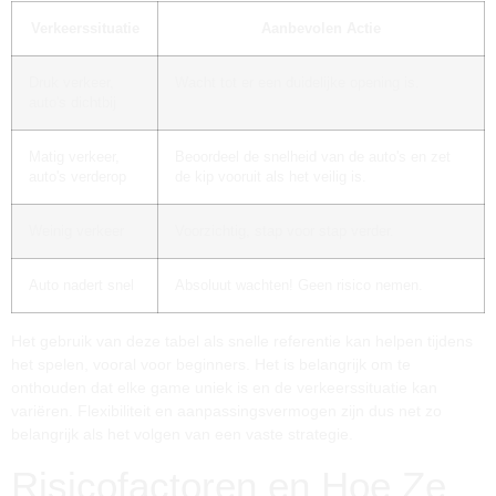
Verkeerssituatie
Aanbevolen Actie
Druk verkeer,
Wacht tot er een duidelijke opening is.
auto's dichtbij
Matig verkeer,
Beoordeel de snelheid van de auto's en zet
auto's verderop
de kip vooruit als het veilig is.
Weinig verkeer
Voorzichtig, stap voor stap verder.
Auto nadert snel
Absoluut wachten! Geen risico nemen.
Het gebruik van deze tabel als snelle referentie kan helpen tijdens
het spelen, vooral voor beginners. Het is belangrijk om te
onthouden dat elke game uniek is en de verkeerssituatie kan
variëren. Flexibiliteit en aanpassingsvermogen zijn dus net zo
belangrijk als het volgen van een vaste strategie.
Risicofactoren en Hoe Ze