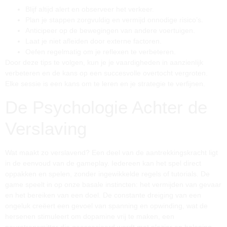
Blijf altijd alert en observeer het verkeer.
Plan je stappen zorgvuldig en vermijd onnodige risico’s.
Anticipeer op de bewegingen van andere voertuigen.
Laat je niet afleiden door externe factoren.
Oefen regelmatig om je reflexen te verbeteren.
Door deze tips te volgen, kun je je vaardigheden in
aanzienlijk
verbeteren en de kans op een succesvolle overtocht vergroten.
Elke sessie is een kans om te leren en je strategie te verfijnen.
De Psychologie Achter de
Verslaving
Wat maakt
zo verslavend? Een deel van de aantrekkingskracht ligt
in de eenvoud van de gameplay. Iedereen kan het spel direct
oppakken en spelen, zonder ingewikkelde regels of tutorials. De
game speelt in op onze basale instincten: het vermijden van gevaar
en het bereiken van een doel. De constante dreiging van een
ongeluk creëert een gevoel van spanning en opwinding, wat de
hersenen stimuleert om dopamine vrij te maken, een
neurotransmitter die geassocieerd wordt met plezier en beloning.