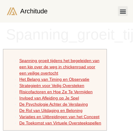
Architude
¿QUIÉNES SOMOS?
PRODUCTOS Y SERVIC
Spanning_groeit_t
Spanning groeit tijdens het begeleiden van
een kip over de weg in chickenroad voor
een veilige overtocht
Het Belang van Timing en Observatie
Strategieën voor Veilig Oversteken
Risicofactoren en Hoe Ze Te Vermijden
Invloed van Afleiding op Je Spel
De Psychologie Achter de Verslaving
De Rol van Uitdaging en Beloning
Variaties en Uitbreidingen van het Concept
De Toekomst van Virtuele Oversteekspellen