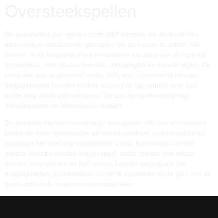
Oversteekspellen
De populariteit van spellen zoals
blijft bestaan, en de trend van
eenvoudige, verslavende gameplay lijkt zich voort te zetten. We
kunnen in de toekomst meer innovatieve variaties van dit concept
verwachten, met nieuwe functies, uitdagingen en visuele stijlen. De
integratie van augmented reality (AR) zou bijvoorbeeld nieuwe
mogelijkheden kunnen bieden, waarbij de kip virtueel over een
echte weg wordt geprojecteerd. Dit zou de spelervaring nog
meeslepender en interactiever maken.
De ontwikkeling van kunstmatige intelligentie (AI) zou ook kunnen
leiden tot meer dynamische en onvoorspelbare verkeerssituaties,
waardoor het spel nog uitdagender wordt. Bovendien kunnen
sociale functies worden toegevoegd, zodat spelers met elkaar
kunnen concurreren en hun scores kunnen vergelijken. De
mogelijkheden zijn eindeloos en het is spannend om te zien hoe dit
genre zich in de toekomst zal ontwikkelen.