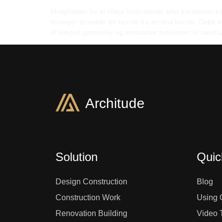
Muligheden for at tilføje historielinjer eller karakterer 
forsøger at redde sin familie fra en ond bonde. Dette ku
af simpelt gameplay og innovative funktioner vil sandsyn
Architude
Solution
Quic
Design Construction
Blog
Construction Work
Using 
Renovation Building
Video T