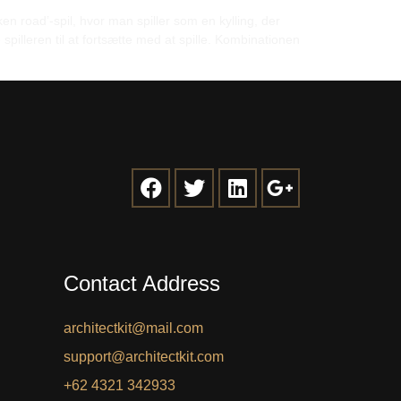
cken road’-spil, hvor man spiller som en kylling, der
spilleren til at fortsætte med at spille. Kombinationen
Contact Address
architectkit@mail.com
support@architectkit.com
+62 4321 342933