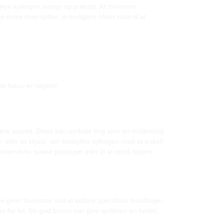
æge kyllingen hurtigt og præcist. At minimere
mere man spiller, jo hurtigere bliver man til at
 at fokus er nøglen!
ere scores. Disse kan omfatte ting som en midlertidig
 eller et skjold, der beskytter kyllingen mod et enkelt
t overvinde svære passager eller til at opnå højere
 giver bonusser ved at udføre specifikke handlinger,
t for let. En god bonus bør give spilleren en fordel,