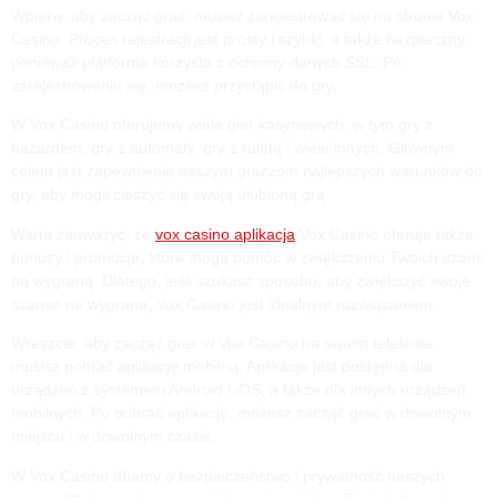
Wpierw, aby zacząć grać, musisz zarejestrować się na stronie Vox
Casino. Proces rejestracji jest prosty i szybki, a także bezpieczny,
ponieważ platforma korzysta z ochrony danych SSL. Po
zarejestrowaniu się, możesz przystąpić do gry.
W Vox Casino oferujemy wiele gier kasynowych, w tym gry z
hazardem, gry z automaty, gry z ruletą i wiele innych. Głównym
celem jest zapewnienie naszym graczom najlepszych warunków do
gry, aby mogli cieszyć się swoją ulubioną grą.
Warto zauważyć, że
vox casino aplikacja
Vox Casino oferuje także
bonusy i promocje, które mogą pomóc w zwiększeniu Twoich szans
na wygraną. Dlatego, jeśli szukasz sposobu, aby zwiększyć swoje
szanse na wygraną, Vox Casino jest idealnym rozwiązaniem.
Wreszcie, aby zacząć grać w Vox Casino na swoim telefonie,
musisz pobrać aplikację mobilną. Aplikacja jest dostępna dla
urządzeń z systemem Android i iOS, a także dla innych urządzeń
mobilnych. Po pobrać aplikację, możesz zacząć grać w dowolnym
miejscu i w dowolnym czasie.
W Vox Casino dbamy o bezpieczeństwo i prywatność naszych