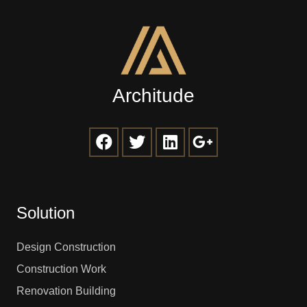
Architude
Solution
Design Construction
Construction Work
Renovation Building