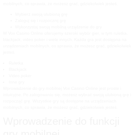
mobilnych, co sprawia, że możesz grać, gdziekolwiek jesteś.
Wybierz swoją ulubioną grę
Zaloguj się i rozpocznij grę
Wykorzystaj swoją mobilną urządzenie do gry
W Vox Casino Online oferujemy szeroki wybór gier, w tym ruletka,
blackjack, video poker i wiele innych. Każda gra jest dostępna na
urządzeniach mobilnych, co sprawia, że możesz grać, gdziekolwiek
jesteś.
Ruletka
Blackjack
Video poker
Inne gry
Wprowadzenie do gry mobilnej Vox Casino Online jest proste i
intuicyjne. Po zalogowaniu się, możesz wybrać swoją ulubioną grę i
rozpocząć grę. Wszystkie gry są dostępne na urządzeniach
mobilnych, co sprawia, że możesz grać, gdziekolwiek jesteś.
Wprowadzenie do funkcji
gry mobilnej