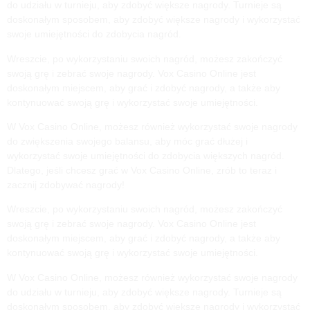
do udziału w turnieju, aby zdobyć większe nagrody. Turnieje są
doskonałym sposobem, aby zdobyć większe nagrody i wykorzystać
swoje umiejętności do zdobycia nagród.
Wreszcie, po wykorzystaniu swoich nagród, możesz zakończyć
swoją grę i zebrać swoje nagrody. Vox Casino Online jest
doskonałym miejscem, aby grać i zdobyć nagrody, a także aby
kontynuować swoją grę i wykorzystać swoje umiejętności.
W Vox Casino Online, możesz również wykorzystać swoje nagrody
do zwiększenia swojego balansu, aby móc grać dłużej i
wykorzystać swoje umiejętności do zdobycia większych nagród.
Dlatego, jeśli chcesz grać w Vox Casino Online, zrób to teraz i
zacznij zdobywać nagrody!
Wreszcie, po wykorzystaniu swoich nagród, możesz zakończyć
swoją grę i zebrać swoje nagrody. Vox Casino Online jest
doskonałym miejscem, aby grać i zdobyć nagrody, a także aby
kontynuować swoją grę i wykorzystać swoje umiejętności.
W Vox Casino Online, możesz również wykorzystać swoje nagrody
do udziału w turnieju, aby zdobyć większe nagrody. Turnieje są
doskonałym sposobem, aby zdobyć większe nagrody i wykorzystać