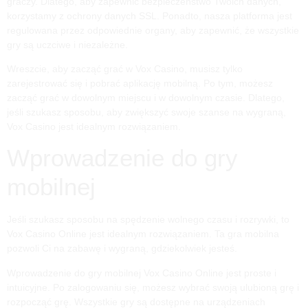
graczy. Dlatego, aby zapewnić bezpieczeństwo Twoich danych,
korzystamy z ochrony danych SSL. Ponadto, nasza platforma jest
regulowana przez odpowiednie organy, aby zapewnić, że wszystkie
gry są uczciwe i niezależne.
Wreszcie, aby zacząć grać w Vox Casino, musisz tylko
zarejestrować się i pobrać aplikację mobilną. Po tym, możesz
zacząć grać w dowolnym miejscu i w dowolnym czasie. Dlatego,
jeśli szukasz sposobu, aby zwiększyć swoje szanse na wygraną,
Vox Casino jest idealnym rozwiązaniem.
Wprowadzenie do gry
mobilnej
Jeśli szukasz sposobu na spędzenie wolnego czasu i rozrywki, to
Vox Casino Online jest idealnym rozwiązaniem. Ta gra mobilna
pozwoli Ci na zabawę i wygraną, gdziekolwiek jesteś.
Wprowadzenie do gry mobilnej Vox Casino Online jest proste i
intuicyjne. Po zalogowaniu się, możesz wybrać swoją ulubioną grę i
rozpocząć grę. Wszystkie gry są dostępne na urządzeniach