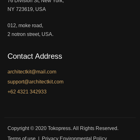
76 Division St, New York,
NY 723619, USA
012, moke road,
2 notron street, USA.
Contact Address
architectkit@mail.com
support@architectkit.com
+62 4321 342933
Copyright © 2020 Tokopress. All Rights Reserved.
Terms of use | Privacy Environmental Policy