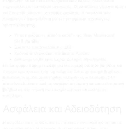
πληρωμής, όπως πιστωτικές/χρεωστικές κάρτες, ηλεκτρονικά
πορτοφόλια και τραπεζικές μεταφορές. Οι καταθέσεις γίνονται άμεσα
και δεν επιβαρύνονται με κρυφές χρεώσεις. Η ασφάλεια των
συναλλαγών διασφαλίζεται μέσω προηγμένων τεχνολογιών
κρυπτογράφησης.
Υποστηριζόμενες μέθοδοι κατάθεσης: Visa, Mastercard,
Skrill, Neteller
Ελάχιστο ποσό κατάθεσης: 10€
Χρόνος επεξεργασίας κατάθεσης: Άμεσος
Διαθέσιμα νομίσματα: Ευρώ, Δολάριο, Λίρα Αγγλίας
Η πλατφόρμα παρέχει επίσης μια λεπτομερή ενότητα βοήθειας και
συχνών ερωτήσεων, η οποία καλύπτει ένα ευρύ φάσμα θεμάτων.
Επιπλέον, η ομάδα υποστήριξης πελατών είναι διαθέσιμη 24/7
μέσω live chat και email, προσφέροντας άμεση και αποτελεσματική
βοήθεια σε περίπτωση που αντιμετωπίσετε οποιοδήποτε
πρόβλημα.
Ασφάλεια και Αδειοδότηση
Η ασφάλεια και η προστασία των παικτών είναι υψίστης σημασίας
για το ninecasino. Η πλατφόρμα χρησιμοποιεί προηγμένες