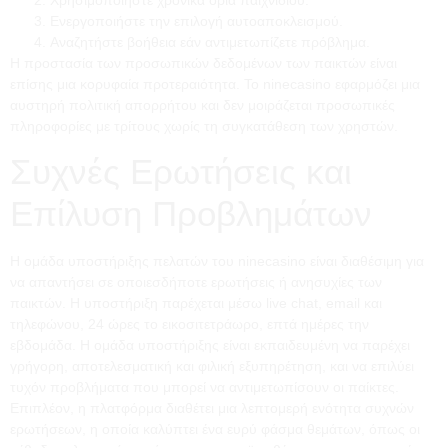
Ενεργοποιήστε την επιλογή αυτοαποκλεισμού.
Αναζητήστε βοήθεια εάν αντιμετωπίζετε πρόβλημα.
Η προστασία των προσωπικών δεδομένων των παικτών είναι
επίσης μια κορυφαία προτεραιότητα. Το ninecasino εφαρμόζει μια
αυστηρή πολιτική απορρήτου και δεν μοιράζεται προσωπικές
πληροφορίες με τρίτους χωρίς τη συγκατάθεση των χρηστών.
Συχνές Ερωτήσεις και
Επίλυση Προβλημάτων
Η ομάδα υποστήριξης πελατών του ninecasino είναι διαθέσιμη για
να απαντήσει σε οποιεσδήποτε ερωτήσεις ή ανησυχίες των
παικτών. Η υποστήριξη παρέχεται μέσω live chat, email και
τηλεφώνου, 24 ώρες το εικοσιτετράωρο, επτά ημέρες την
εβδομάδα. Η ομάδα υποστήριξης είναι εκπαιδευμένη να παρέχει
γρήγορη, αποτελεσματική και φιλική εξυπηρέτηση, και να επιλύει
τυχόν προβλήματα που μπορεί να αντιμετωπίσουν οι παίκτες.
Επιπλέον, η πλατφόρμα διαθέτει μια λεπτομερή ενότητα συχνών
ερωτήσεων, η οποία καλύπτει ένα ευρύ φάσμα θεμάτων, όπως οι