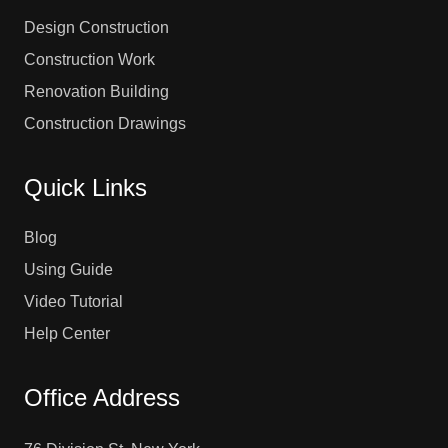
Design Construction
Construction Work
Renovation Building
Construction Drawings
Quick Links
Blog
Using Guide
Video Tutorial
Help Center
Office Address