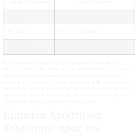
Πάροχος Λογισμικού
Τύπος Παιχνιδιών
NetEnt
Κουλοχέρηδες, Επιτραπέζια Παιχνίδια
Microgaming
Κουλοχέρηδες, Ποκέρ
Play'n GO
Κουλοχέρηδες, Επιτραπέζια Παιχνίδια
Η πλατφόρμα προσφέρει επίσης μια σειρά από προωθητικές
ενέργειες και μπόνους, όπως μπόνους καλωσορίσματος, δωρεάν
περιστροφές και cashbacks. Αυτές οι προσφορές αποσκοπούν
στην προσέλκυση νέων παικτών και στην επιβράβευση των πιστών
πελατών. Είναι σημαντικό να διαβάζετε προσεκτικά τους όρους και
τις προϋποθέσεις κάθε προσφοράς πριν από τη συμμετοχή σας,
προκειμένου να αποφύγετε τυχόν παρεξηγήσεις.
Εμπειρία Χρήστη και
Φιλικότητα προς τον