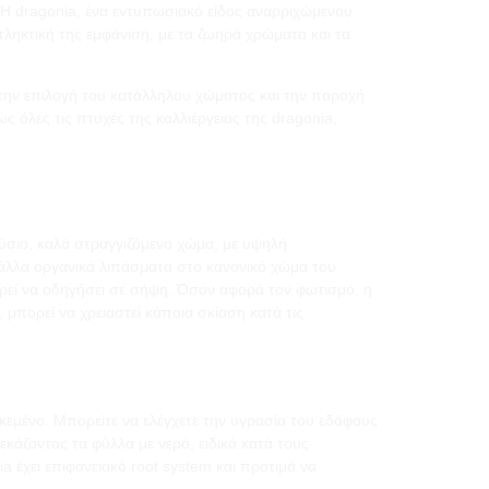
. Η dragonia, ένα εντυπωσιακό είδος αναρριχώμενου
πληκτική της εμφάνιση, με τα ζωηρά χρώματα και τα
την επιλογή του κατάλληλου χώματος και την παροχή
 όλες τις πτυχές της καλλιέργειας της dragonia,
ούσιο, καλά στραγγιζόμενο χώμα, με υψηλή
 άλλα οργανικά λιπάσματα στο κανονικό χώμα του
ρεί να οδηγήσει σε σήψη. Όσον αφορά τον φωτισμό, η
 μπορεί να χρειαστεί κάποια σκίαση κατά τις
κεμένο. Μπορείτε να ελέγχετε την υγρασία του εδάφους
εκάζοντας τα φύλλα με νερό, ειδικά κατά τους
 έχει επιφανειακό root system και προτιμά να