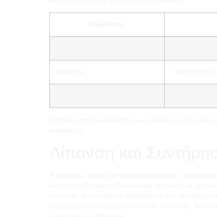
διατηρείται υγρό το χώμα χωρίς να μουλιάζει.
Παράγοντας
Έδαφος
Πλούσιο, καλά 
Φωτισμός
Τουλάχιστον 6 
Υγρασία
Σταθερά υγρό 
Η τακτική παρακολούθηση των συνθηκών αυτών θα σας β
ανθοφορία.
Λίπανση και Συντήρη
Η dragonia, όπως όλα τα ανθοφόρα φυτά, επωφελείται 
κάθε δύο εβδομάδες. Εναλλακτικά, μπορείτε να χρησιμ
στο φυτό. Η συντήρηση περιλαμβάνει την απομάκρυνση
του φυτού και να ενθαρρυνθεί η νέα ανάπτυξη. Το τακ
μυκητιασικών ασθενειών.