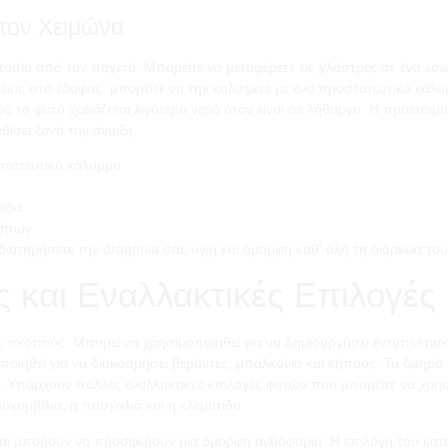
τον Χειμώνα
στασία από τον παγετό. Μπορείτε να μεταφέρετε τις γλάστρες σε ένα ε
θείας στο έδαφος, μπορείτε να την καλύψετε με ένα προστατευτικό κά
ς το φυτό χρειάζεται λιγότερο νερό όταν είναι σε λήθαργο. Η προετοιμασ
θίσει ξανά την άνοιξη.
στατευτικό κάλυμμα
πεδα
σίτων
ιατηρήσετε την dragonia σας υγιή και όμορφη καθ' όλη τη διάρκεια το
ς και Εναλλακτικές Επιλογές
ούς σκοπούς. Μπορεί να χρησιμοποιηθεί για να δημιουργήσει εντυπωσιακ
ποιηθεί για να διακοσμήσει βεράντες, μπαλκόνια και κήπους. Τα ζωηρά
 Υπάρχουν πολλές εναλλακτικές επιλογές φυτών που μπορείτε να χρησιμ
υκαμβίλια, η πασχαλιά και η κλεματίδα.
και μπορούν να προσφέρουν μια όμορφη ανθοφορία. Η επιλογή του κατ