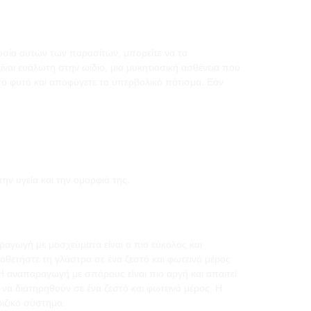
υσία αυτών των παρασίτων, μπορείτε να τα
ίναι ευάλωτη στην ωίδιο, μια μυκητιασική ασθένεια που
το φυτό και αποφύγετε το υπερβολικό πότισμα. Εάν
ην υγεία και την ομορφιά της.
αγωγή με μοσχεύματα είναι ο πιο εύκολος και
οθετήστε τη γλάστρα σε ένα ζεστό και φωτεινό μέρος
Η αναπαραγωγή με σπόρους είναι πιο αργή και απαιτεί
 να διατηρηθούν σε ένα ζεστό και φωτεινό μέρος. Η
ριζικό σύστημα.