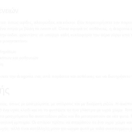
ενειών
τα, όπως αφίδες, αλευρώδεις και κόκκοι. Εάν παρατηρήσετε την παρο
ένα σπρέι με βάση το neem oil. Όσον αφορά τις ασθένειες, η dragonia ε
 την ωίδιο, φροντίστε να υπάρχει καλή κυκλοφορία του αέρα γύρω από 
να μυκητοκτόνο.
βλημάτων
σίτων και ασθενειών
ψη
ετε την dragonia σας από παράσιτα και ασθένειες και να διατηρήσετε τ
ής
υς, όπως με μοσχεύματα, με σπόρους και με διαίρεση ριζών. Η αναπαρ
 ένα υγιές κλαδί και να το φυτέψετε σε ένα γλάστρα με υγρό χώμα. Τοπ
 τα μοσχεύματα θα αναπτύξουν ρίζες και θα μετατραπούν σε νέα φυτά. 
ποιητική εμπειρία. Οι σπόροι πρέπει να σπαρθούν σε ένα υγρό χώμα και
ωγής, αλλά είναι κατάλληλη μόνο για ώριμα φυτά με καλά ανεπτυγμένο 