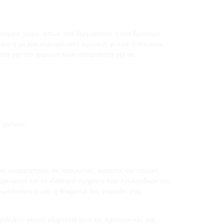
σωτερικό χώρο, όπως ένα θερμοκήπιο ή ένα δροσερό,
λυμμα ή με ένα στρώμα από άχυρο ή φύλλα. Επιπλέον,
ία για τον χειμώνα είναι απαραίτητη για να
υ χρόνου.
ές αναρριχήσεις σε πέργκολες, φράχτες και τοίχους.
 χρώματα και τα ιδιαίτερα σχήματα των λουλουδιών της
οποιήσετε εάν η dragonia δεν ταιριάζει στις
άλληλου φυτού εξαρτάται από τις προσωπικές σας