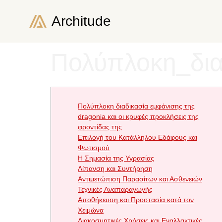
Architude
Πολύπλοκη_δια
Πολύπλοκη διαδικασία εμφάνισης της
dragonia και οι κρυφές προκλήσεις της
φροντίδας της
Επιλογή του Κατάλληλου Εδάφους και
Φωτισμού
Η Σημασία της Υγρασίας
Λίπανση και Συντήρηση
Αντιμετώπιση Παρασίτων και Ασθενειών
Τεχνικές Αναπαραγωγής
Αποθήκευση και Προστασία κατά τον
Χειμώνα
Διακοσμητικές Χρήσεις και Εναλλακτικές