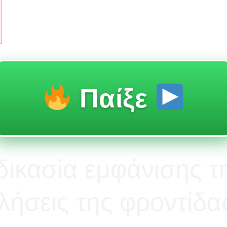
Παίξε
ικασία εμφάνισης τη
λήσεις της φροντίδα