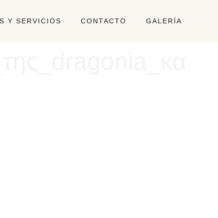
 Y SERVICIOS
CONTACTO
GALERÍA
της_dragonia_κα