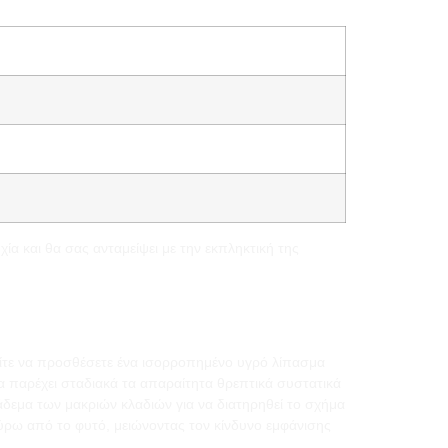
α και θα σας ανταμείψει με την εκπληκτική της
είτε να προσθέσετε ένα ισορροπημένο υγρό λίπασμα
α παρέχει σταδιακά τα απαραίτητα θρεπτικά συστατικά
εμα των μακριών κλαδιών για να διατηρηθεί το σχήμα
γύρω από το φυτό, μειώνοντας τον κίνδυνο εμφάνισης