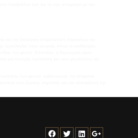
 στο περιβάλλον σας και να σας ανταμείψει με την
γία και την βιολογική αντιμετώπιση παρασίτων και
ης τεχνολογίας στην γεωργία, όπως οι αισθητήρες
τίδας του φυτού. Επιπλέον, η δημιουργία νέων
είναι μια συνεχής πρόκληση για τους γεωπόνους και
 ποιότητας των φυτών, καθιστώντας την dragonia
κτικών είναι ζωτικής σημασίας για την εξασφάλιση της