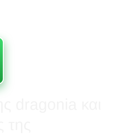
ς dragonia και
ς της