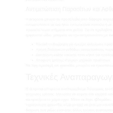
Αντιμετώπιση Παρασίτων και Ασθ
Η dragonia μπορεί να προσβληθεί από διάφορα παράσι
αντιμετωπίσετε με ένα ήπιο εντομοκτόνο σαπούνι ή με 
προκαλεί λευκά στίγματα στα φύλλα. Για να προλάβετε
εμφανιστεί ωίδιο, μπορείτε να την αντιμετωπίσετε με έ
Τακτική επιθεώρηση για έγκαιρη ανίχνευση προ
Χρήση βιολογικών μεθόδων αντιμετώπισης παρα
Διατήρηση καλής υγιεινής στον κήπο για πρόλη
Αποφυγή χρήσης ισχυρών χημικών προϊόντων
Με λίγη προσοχή και φροντίδα, μπορείτε να προστατεύσ
Τεχνικές Αναπαραγωγ
Η dragonia μπορεί να αναπαραχθεί με διάφορους τρόπο
γρήγορος τρόπος. Μπορείτε να κόψετε ένα κομμάτι από
και κρατήστε το χώμα υγρό. Μέσα σε λίγες εβδομάδες,
περισσότερη φροντίδα, αλλά μπορεί να είναι μια ικανο
διαίρεση των ριζών είναι ένας άλλος τρόπος αναπαραγ