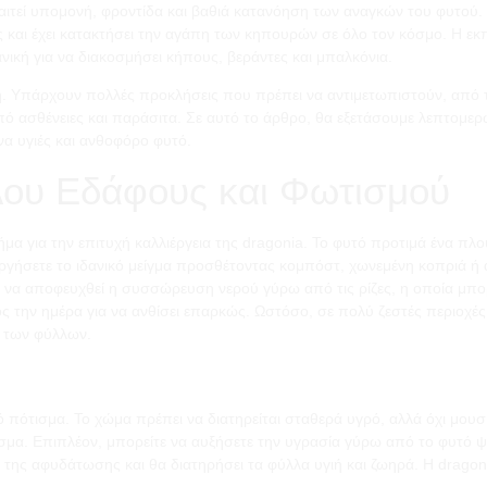
παιτεί υπομονή, φροντίδα και βαθιά κατανόηση των αναγκών του φυτού
ς και έχει κατακτήσει την αγάπη των κηπουρών σε όλο τον κόσμο. Η εκ
ανική για να διακοσμήσει κήπους, βεράντες και μπαλκόνια.
λή. Υπάρχουν πολλές προκλήσεις που πρέπει να αντιμετωπιστούν, από 
 ασθένειες και παράσιτα. Σε αυτό το άρθρο, θα εξετάσουμε λεπτομερώς
να υγιές και ανθοφόρο φυτό.
λου Εδάφους και Φωτισμού
ήμα για την επιτυχή καλλιέργεια της dragonia. Το φυτό προτιμά ένα πλ
υργήσετε το ιδανικό μείγμα προσθέτοντας κομπόστ, χωνεμένη κοπριά ή
α να αποφευχθεί η συσσώρευση νερού γύρω από τις ρίζες, η οποία μπο
ός την ημέρα για να ανθίσει επαρκώς. Ωστόσο, σε πολύ ζεστές περιοχές,
ο των φύλλων.
ό πότισμα. Το χώμα πρέπει να διατηρείται σταθερά υγρό, αλλά όχι μουσ
τισμα. Επιπλέον, μπορείτε να αυξήσετε την υγρασία γύρω από το φυτό ψ
ης αφυδάτωσης και θα διατηρήσει τα φύλλα υγιή και ζωηρά. Η dragonia