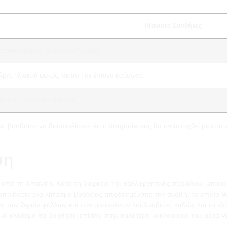
Ιδανικές Συνθήκες
στραγγιζόμενο, με οργανική ουσία
ώρες ηλιακού φωτός, σκίαση σε έντονο καύσωνα
έδαφος, ψεκασμός φύλλων
οηθήσει να διασφαλίσετε ότι η dragonia σας θα αναπτυχθεί με επιτυχί
ση
από τη λίπανση. Κατά τη διάρκεια της καλλιεργητικής περιόδου, μπορ
οποιήσετε ένα λίπασμα βραδείας αποδέσμευσης την άνοιξη, το οποίο θ
 των ξερών φύλλων και των μαραμένων λουλουδιών, καθώς και το κλάδ
τικό κλάδεμα θα βοηθήσει επίσης στην καλύτερη κυκλοφορία του αέρα 