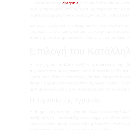
Η καλλιέργεια της
dragonia
είναι μια διαδικασία που α
φυτού, προέρχεται από τις τροπικές περιοχές της Ασία
ιδιαίτερα σχήματα των λουλουδιών της, την καθιστά ιδ
Ωστόσο, η φροντίδα της dragonia δεν είναι πάντα απ
επαρκούς φωτός και υγρασίας, μέχρι την προστασία από
προσφέροντας συμβουλές και λύσεις για να πετύχετε έ
Επιλογή του Κατάλλη
Η επιλογή του κατάλληλου εδάφους είναι ένα κρίσιμο β
περιεκτικότητα σε οργανική ουσία. Μπορείτε να δημιο
κήπου σας. Η καλή αποστράγγιση είναι απαραίτητη γι
dragonia χρειάζεται τουλάχιστον έξι ώρες ηλιακού φωτ
μεσημεριανές ώρες για να προστατευτεί από το κάψιμ
Η Σημασία της Υγρασίας
Η dragonia αγαπά την υγρασία, αλλά όχι το υπερβολικ
αγγίζοντάς το – αν είναι ξηρό στην αφή, χρειάζεται πό
καλοκαιρινούς μήνες. Αυτό θα βοηθήσει στην πρόληψη τ