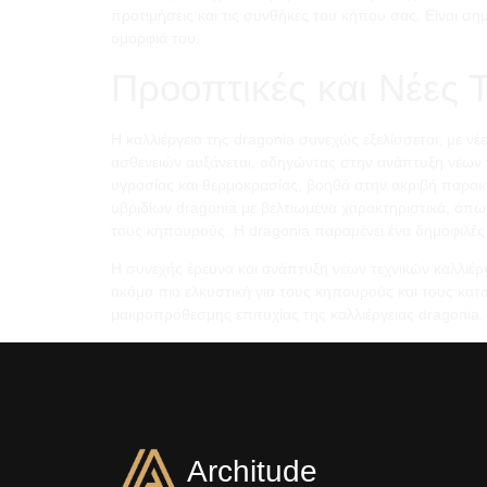
προτιμήσεις και τις συνθήκες του κήπου σας. Είναι σημ
ομορφιά του.
Προοπτικές και Νέες Τ
Η καλλιέργεια της dragonia συνεχώς εξελίσσεται, με νέ
ασθενειών αυξάνεται, οδηγώντας στην ανάπτυξη νέων τ
υγρασίας και θερμοκρασίας, βοηθά στην ακριβή παρακ
υβριδίων dragonia με βελτιωμένα χαρακτηριστικά, όπως
τους κηπουρούς. Η dragonia παραμένει ένα δημοφιλές 
Η συνεχής έρευνα και ανάπτυξη νέων τεχνικών καλλιέ
ακόμα πιο ελκυστική για τους κηπουρούς και τους κατ
μακροπρόθεσμης επιτυχίας της καλλιέργειας dragonia.
Architude