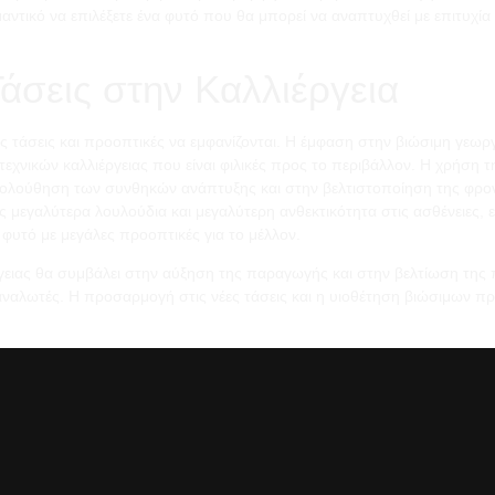
αντικό να επιλέξετε ένα φυτό που θα μπορεί να αναπτυχθεί με επιτυχία
άσεις στην Καλλιέργεια
ες τάσεις και προοπτικές να εμφανίζονται. Η έμφαση στην βιώσιμη γεωρ
εχνικών καλλιέργειας που είναι φιλικές προς το περιβάλλον. Η χρήση τ
ολούθηση των συνθηκών ανάπτυξης και στην βελτιστοποίηση της φρον
 μεγαλύτερα λουλούδια και μεγαλύτερη ανθεκτικότητα στις ασθένειες, 
φυτό με μεγάλες προοπτικές για το μέλλον.
ργειας θα συμβάλει στην αύξηση της παραγωγής και στην βελτίωση της
αναλωτές. Η προσαρμογή στις νέες τάσεις και η υιοθέτηση βιώσιμων πρα