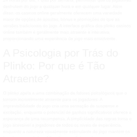
24 horas por dia, 7 dias por semana, permitindo que os jogadores
desfrutem do jogo a qualquer hora e em qualquer lugar. Além
disso, os casinos online geralmente oferecem uma variedade
maior de opções de apostas, bônus e promoções do que as
versões tradicionais do jogo. A interface gráfica dos plinko casinos
online também é geralmente mais atraente e interativa,
proporcionando uma experiência de jogo mais envolvente.
A Psicologia por Trás do
Plinko: Por que é Tão
Atraente?
O plinko apela a uma combinação de fatores psicológicos que o
tornam incrivelmente atraente para os jogadores. A
imprevisibilidade do jogo cria uma sensação de suspense e
excitação, enquanto o potencial de ganhos significativos oferece a
esperança de uma recompensa. A simplicidade das regras torna o
jogo acessível a jogadores de todos os níveis de experiência,
enquanto a natureza visualmente estimulante do jogo mantém os