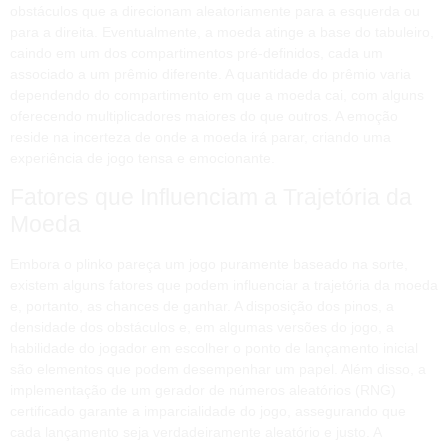
obstáculos que a direcionam aleatoriamente para a esquerda ou
para a direita. Eventualmente, a moeda atinge a base do tabuleiro,
caindo em um dos compartimentos pré-definidos, cada um
associado a um prêmio diferente. A quantidade do prêmio varia
dependendo do compartimento em que a moeda cai, com alguns
oferecendo multiplicadores maiores do que outros. A emoção
reside na incerteza de onde a moeda irá parar, criando uma
experiência de jogo tensa e emocionante.
Fatores que Influenciam a Trajetória da
Moeda
Embora o plinko pareça um jogo puramente baseado na sorte,
existem alguns fatores que podem influenciar a trajetória da moeda
e, portanto, as chances de ganhar. A disposição dos pinos, a
densidade dos obstáculos e, em algumas versões do jogo, a
habilidade do jogador em escolher o ponto de lançamento inicial
são elementos que podem desempenhar um papel. Além disso, a
implementação de um gerador de números aleatórios (RNG)
certificado garante a imparcialidade do jogo, assegurando que
cada lançamento seja verdadeiramente aleatório e justo. A