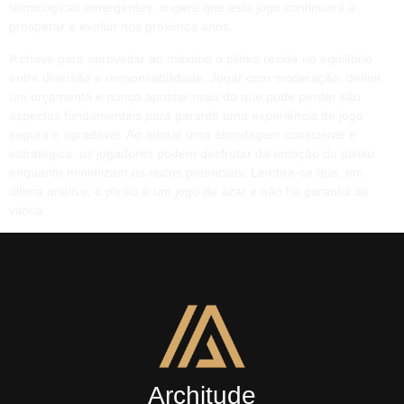
tecnológicas emergentes, sugere que este jogo continuará a
prosperar e evoluir nos próximos anos.
A chave para aproveitar ao máximo o plinko reside no equilíbrio
entre diversão e responsabilidade. Jogar com moderação, definir
um orçamento e nunca apostar mais do que pode perder são
aspectos fundamentais para garantir uma experiência de jogo
segura e agradável. Ao adotar uma abordagem consciente e
estratégica, os jogadores podem desfrutar da emoção do plinko
enquanto minimizam os riscos potenciais. Lembre-se que, em
última análise, o plinko é um jogo de azar e não há garantia de
vitória.
Architude