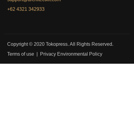
+62 4321 342933
Copyright © 2020 Tokopress. All Rights Reserved.
Terms of use | Privacy Environmental Policy