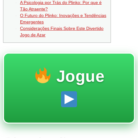
A Psicologia por Trás do Plinko: Por que é
Tão Atraente?
O Futuro do Plinko: Inovações e Tendências
Emergentes
Considerações Finais Sobre Este Divertido
Jogo de Azar
Jogue