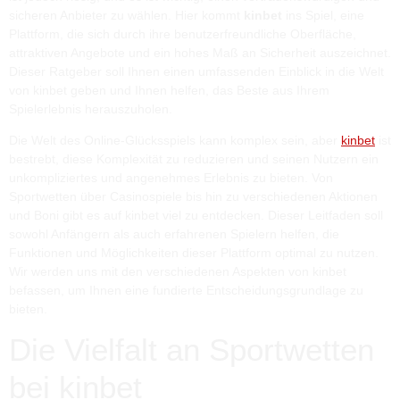
sicheren Anbieter zu wählen. Hier kommt
kinbet
ins Spiel, eine
Plattform, die sich durch ihre benutzerfreundliche Oberfläche,
attraktiven Angebote und ein hohes Maß an Sicherheit auszeichnet.
Dieser Ratgeber soll Ihnen einen umfassenden Einblick in die Welt
von kinbet geben und Ihnen helfen, das Beste aus Ihrem
Spielerlebnis herauszuholen.
Die Welt des Online-Glücksspiels kann komplex sein, aber
kinbet
ist
bestrebt, diese Komplexität zu reduzieren und seinen Nutzern ein
unkompliziertes und angenehmes Erlebnis zu bieten. Von
Sportwetten über Casinospiele bis hin zu verschiedenen Aktionen
und Boni gibt es auf kinbet viel zu entdecken. Dieser Leitfaden soll
sowohl Anfängern als auch erfahrenen Spielern helfen, die
Funktionen und Möglichkeiten dieser Plattform optimal zu nutzen.
Wir werden uns mit den verschiedenen Aspekten von kinbet
befassen, um Ihnen eine fundierte Entscheidungsgrundlage zu
bieten.
Die Vielfalt an Sportwetten
bei kinbet