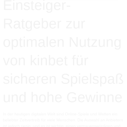
Einsteiger-
Ratgeber zur
optimalen Nutzung
von kinbet für
sicheren Spielspaß
und hohe Gewinne
In der heutigen digitalen Welt sind Online-Spiele und Wetten ein
beliebter Zeitvertreib für viele Menschen. Die Auswahl an Anbietern
ist jedoch riesig, und es ist wichtig, einen vertrauenswürdigen und