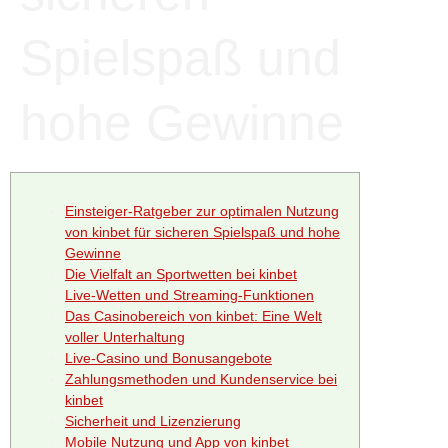
Spielspaß und
hohe Gewinne
Einsteiger-Ratgeber zur optimalen Nutzung
von kinbet für sicheren Spielspaß und hohe
Gewinne
Die Vielfalt an Sportwetten bei kinbet
Live-Wetten und Streaming-Funktionen
Das Casinobereich von kinbet: Eine Welt
voller Unterhaltung
Live-Casino und Bonusangebote
Zahlungsmethoden und Kundenservice bei
kinbet
Sicherheit und Lizenzierung
Mobile Nutzung und App von kinbet