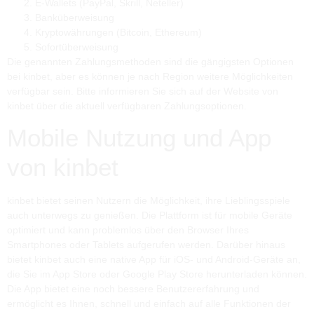
E-Wallets (PayPal, Skrill, Neteller)
Banküberweisung
Kryptowährungen (Bitcoin, Ethereum)
Sofortüberweisung
Die genannten Zahlungsmethoden sind die gängigsten Optionen
bei kinbet, aber es können je nach Region weitere Möglichkeiten
verfügbar sein. Bitte informieren Sie sich auf der Website von
kinbet über die aktuell verfügbaren Zahlungsoptionen.
Mobile Nutzung und App
von kinbet
kinbet bietet seinen Nutzern die Möglichkeit, ihre Lieblingsspiele
auch unterwegs zu genießen. Die Plattform ist für mobile Geräte
optimiert und kann problemlos über den Browser Ihres
Smartphones oder Tablets aufgerufen werden. Darüber hinaus
bietet kinbet auch eine native App für iOS- und Android-Geräte an,
die Sie im App Store oder Google Play Store herunterladen können.
Die App bietet eine noch bessere Benutzererfahrung und
ermöglicht es Ihnen, schnell und einfach auf alle Funktionen der