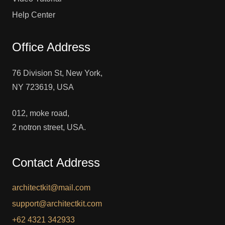
Help Center
Office Address
76 Division St, New York,
NY 723619, USA
012, moke road,
2 notron street, USA.
Contact Address
architectkit@mail.com
support@architectkit.com
+62 4321 342933