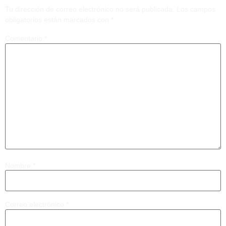
Tu dirección de correo electrónico no será publicada.
Los campos
obligatorios están marcados con
*
Comentario
*
Nombre
*
Correo electrónico
*