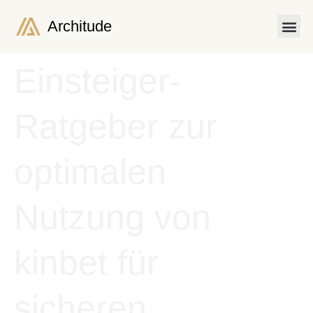
Architude
¿QUIÉNES SOMOS?
PRODUCTOS Y SERVIC
Einsteiger-
Ratgeber zur
optimalen
Nutzung von
kinbet für
sicheren