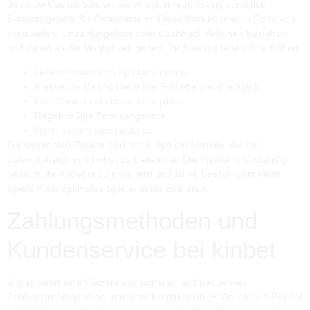
den Live-Casino-Spielen bietet kinbet regelmäßig attraktive
Bonusangebote für Casinospieler. Diese Boni können in Form von
Freispielen, Einzahlungsboni oder Cashback-Aktionen bestehen
und Ihnen so die Möglichkeit geben, Ihr Spielguthaben zu erhöhen.
Große Auswahl an Spielautomaten
Klassische Casinospiele wie Roulette und Blackjack
Live-Casino mit echten Croupiers
Regelmäßige Bonusangebote
Hohe Sicherheitsstandards
Die genannten Punkte sind nur einige der Vorteile, die der
Casinobereich von kinbet zu bieten hat. Die Plattform ist ständig
bemüht, ihr Angebot zu erweitern und zu verbessern, um ihren
Spielern ein optimales Spielerlebnis zu bieten.
Zahlungsmethoden und
Kundenservice bei kinbet
kinbet bietet eine Vielzahl von sicheren und bequemen
Zahlungsmethoden an, darunter Kreditkarten, E-Wallets wie PayPal