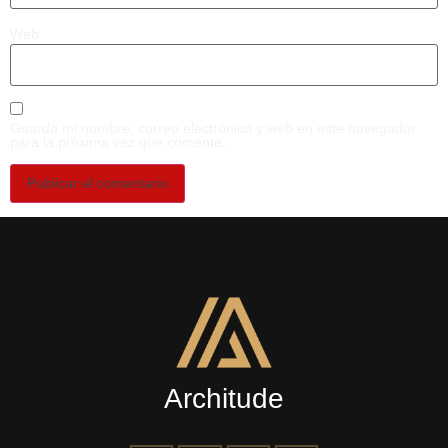
Web
Guarda mi nombre, correo electrónico y web en este navegador
para la próxima vez que comente.
Architude