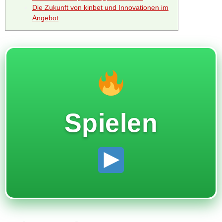
Die Zukunft von kinbet und Innovationen im
Angebot
Spielen