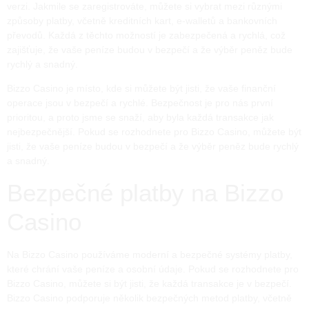
verzi. Jakmile se zaregistrováte, můžete si vybrat mezi různými
způsoby platby, včetně kreditních kart, e-walletů a bankovních
převodů. Každá z těchto možností je zabezpečená a rychlá, což
zajišťuje, že vaše peníze budou v bezpečí a že výběr peněz bude
rychlý a snadný.
Bizzo Casino je místo, kde si můžete být jisti, že vaše finanční
operace jsou v bezpečí a rychlé. Bezpečnost je pro nás první
prioritou, a proto jsme se snaží, aby byla každá transakce jak
nejbezpečnější. Pokud se rozhodnete pro Bizzo Casino, můžete být
jisti, že vaše peníze budou v bezpečí a že výběr peněz bude rychlý
a snadný.
Bezpečné platby na Bizzo
Casino
Na Bizzo Casino používáme moderní a bezpečné systémy platby,
které chrání vaše peníze a osobní údaje. Pokud se rozhodnete pro
Bizzo Casino, můžete si být jisti, že každá transakce je v bezpečí.
Bizzo Casino podporuje několik bezpečných metod platby, včetně