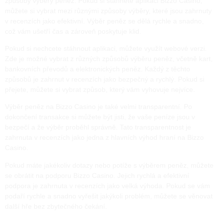
způsoby výběry peněz. Pokud si stáhnete aplikaci Bizzo Casino,
můžete si vybrat mezi různými způsoby výběry, které jsou zahrnuty
v recenzích jako efektivní. Výběr peněz se dělá rychle a snadno,
což vám ušetří čas a zároveň poskytuje klid.
Pokud si nechcete stáhnout aplikaci, můžete využít webové verzi.
Zde je možné vybrat z různých způsobů výběru peněz, včetně kart,
bankovních převodů a elektronických peněz. Každý z těchto
způsobů je zahrnut v recenzích jako bezpečný a rychlý. Pokud si
přejete, můžete si vybrat způsob, který vám vyhovuje nejvíce.
Výběr peněz na Bizzo Casino je také velmi transparentní. Po
dokončení transakce si můžete být jisti, že vaše peníze jsou v
bezpečí a že výběr proběhl správně. Tato transparentnost je
zahrnuta v recenzích jako jedna z hlavních výhod hraní na Bizzo
Casino.
Pokud máte jakékoliv dotazy nebo potíže s výběrem peněz, můžete
se obrátit na podporu Bizzo Casino. Jejich rychlá a efektivní
podpora je zahrnuta v recenzích jako velká výhoda. Pokud se vám
podaří rychle a snadno vyřešit jakýkoli problém, můžete se věnovat
další hře bez zbytečného čekání.