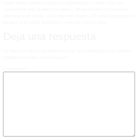
Výběr peněz na Bizzo Casino je jednoduchý a rychlý, což vám
umožní hrať bez zbytečného čekání. Bezpečnost a rychlost jsou
zde na prvním místě, což je pro vás zárukou, že vaše peníze jsou v
bezpečí a že výběr proběhne v nejkratší možné dobu.
Deja una respuesta
Tu dirección de correo electrónico no será publicada.
Los campos
obligatorios están marcados con
*
Comentario
*