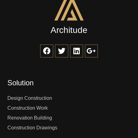
Architude
Solution
Design Construction
Construction Work
Renovation Building
Construction Drawings