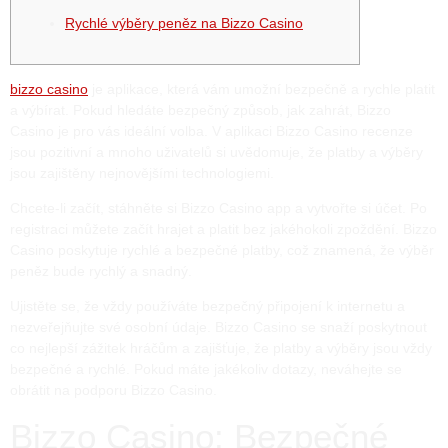
Rychlé výběry peněz na Bizzo Casino
bizzo casino
je aplikace, která vám umožní bezpečně a rychle platit
a výbírat. Pokud hledáte bezpečný způsob, jak zahrát, Bizzo
Casino je pro vás ideální volba. V aplikaci Bizzo Casino recenze
jsou pozitivní a mnoho uživatelů si uvědomuje, že platby a výběry
jsou zajištěny nejnovějšími technologiemi.
Chcete-li začít, stáhněte si Bizzo Casino app a vytvořte si účet. Po
registraci můžete začít hrajet a platit bez jakéhokoli zpoždění. Bizzo
Casino poskytuje rychlé a bezpečné platby, což znamená, že výběr
peněz bude rychlý a snadný.
Ujistěte se, že vždy používáte bezpečný připojení k internetu a
nezveřejňujte své osobní údaje. Bizzo Casino se snaží poskytnout
co nejlepší zážitek hráčům a zajišťuje, že platby a výběry jsou vždy
bezpečné a rychlé. Pokud máte jakékoliv dotazy, neváhejte se
obrátit na podporu Bizzo Casino.
Bizzo Casino: Bezpečné