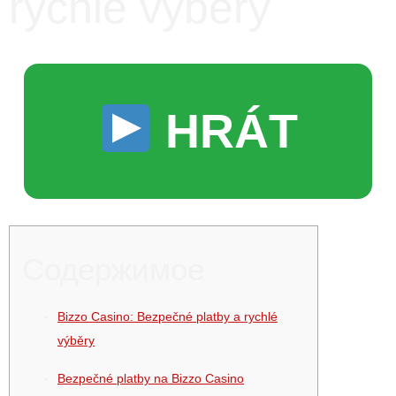
rychlé výběry
HRÁT
Содержимое
Bizzo Casino: Bezpečné platby a rychlé
výběry
Bezpečné platby na Bizzo Casino