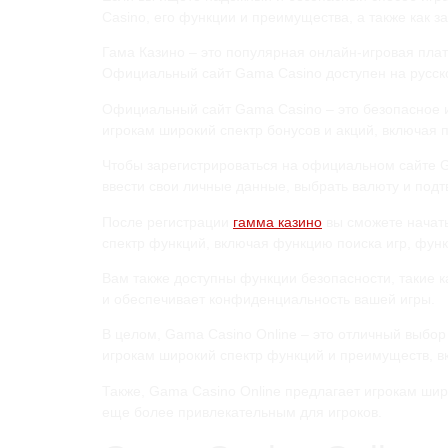
Casino, его функции и преимущества, а также как за
Гама Казино – это популярная онлайн-игровая плат
Официальный сайт Gama Casino доступен на русском
Официальный сайт Gama Casino – это безопасное и
игрокам широкий спектр бонусов и акций, включая 
Чтобы зарегистрироваться на официальном сайте Ga
ввести свои личные данные, выбрать валюту и подт
После регистрации
гамма казино
вы сможете начать
спектр функций, включая функцию поиска игр, функ
Вам также доступны функции безопасности, такие
и обеспечивает конфиденциальность вашей игры.
В целом, Gama Casino Online – это отличный выбо
игрокам широкий спектр функций и преимуществ, вк
Также, Gama Casino Online предлагает игрокам шир
еще более привлекательным для игроков.