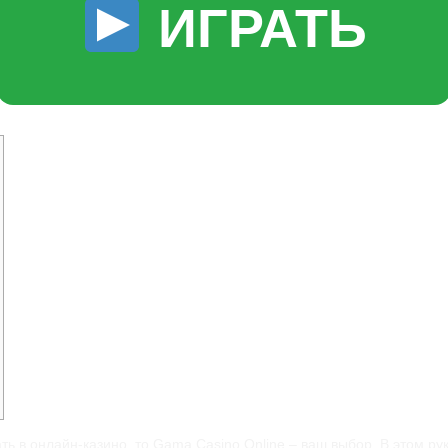
ИГРАТЬ
ть в онлайн-казино, то Gama Casino Online – ваш выбор. В этом 