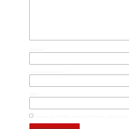
Nombre
*
Correo electrónico
*
Web
Guarda mi nombre, correo electrónico y web en es