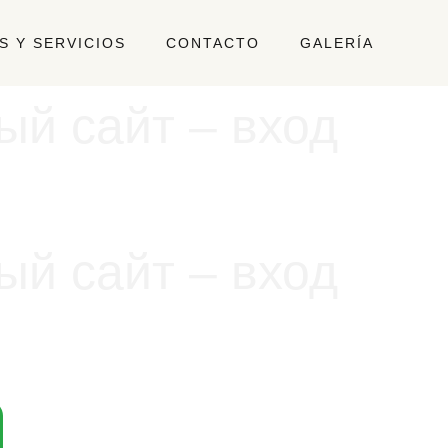
 Y SERVICIOS
CONTACTO
GALERÍA
ый сайт – вход
ый сайт – вход