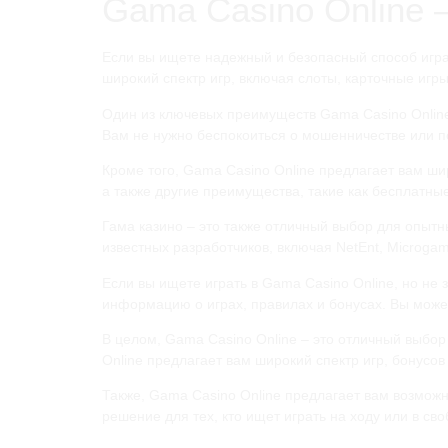
Gama Casino Online 
Если вы ищете надежный и безопасный способ игра
широкий спектр игр, включая слоты, карточные игры
Один из ключевых преимуществ Gama Casino Online 
Вам не нужно беспокоиться о мошенничестве или п
Кроме того, Gama Casino Online предлагает вам ши
а также другие преимущества, такие как бесплатные
Гама казино – это также отличный выбор для опытн
известных разработчиков, включая NetEnt, Microgam
Если вы ищете играть в Gama Casino Online, но не
информацию о играх, правилах и бонусах. Вы может
В целом, Gama Casino Online – это отличный выбо
Online предлагает вам широкий спектр игр, бонусов
Также, Gama Casino Online предлагает вам возможно
решение для тех, кто ищет играть на ходу или в св