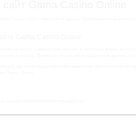
сайт Gama Casino Online
ma Casino Online, перейдя по адресу https://www.shkola-shpagata
айте Gama Casino Online
икнуть на кнопку «Зарегистрироваться» и заполнить форму регистр
й почты и пароль. Проверьте, что вы ввели корректные данные, и н
абинету, где можно будет управлять аккаунтом, просматривать ист
ma Casino Online.
Los campos obligatorios están marcados con
*