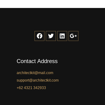
Contact Address
architectkit@mail.com
support@architectkit.com
+62 4321 342933