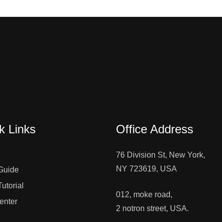
k Links
Office Address
76 Division St, New York,
NY 723619, USA
Guide
utorial
012, moke road,
enter
2 notron street, USA.