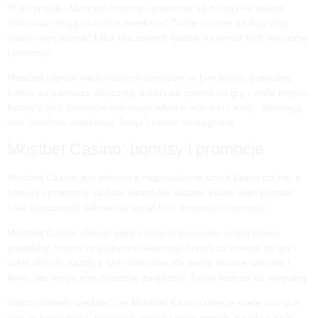
W przypadku Mostbet, bonusy i promocje są niezwykle ważne,
ponieważ mogą znacznie zwiększyć Twoje szanse na wygraną.
Warto więc poznać kilka kluczowych faktów na temat tych bonusów
i promocji.
Mostbet oferuje wiele różnych bonusów, w tym bonus powitalny,
bonus za pierwsze depozyty, bonus za powrót do gry i wiele innych.
Każdy z tych bonusów ma swoje własne warunki i limity, ale mogą
one znacznie zwiększyć Twoje szanse na wygraną.
Mostbet Casino: bonusy i promocje
Mostbet Casino jest jednym z najpopularniejszych kasyn online, a
bonusy i promocje są tutaj niezwykle ważne. Warto więc poznać
kilka kluczowych faktów na temat tych bonusów i promocji.
Mostbet Casino oferuje wiele różnych bonusów, w tym bonus
powitalny, bonus za pierwsze depozyty, bonus za powrót do gry i
wiele innych. Każdy z tych bonusów ma swoje własne warunki i
limity, ale mogą one znacznie zwiększyć Twoje szanse na wygraną.
Warto również wiedzieć, że Mostbet Casino oferuje wiele różnych
gier, w tym ruletka, blackjack, poker i wiele innych. Każda z tych