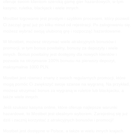
oferuje swoim klientom szeroką gamę gier hazardowych, w tym
kasyno, ruletka, blackjack i wiele innych.
Mostbet logowanie jest prostym i szybkim procesem, który pozwoli
Ci zacząć grać już po kilku minut od rejestracji. Po zalogowaniu się,
możesz wybrać swoją ulubioną grę i rozpocząć hazardowanie.
W Mostbet, możesz otrzymać wiele atrakcyjnych bonusów i
promocji, w tym bonus powitalny, bonusy za depozyty i wiele
innych. Bonus powitalny jest dostępny dla nowych klientów i
pozwala na otrzymanie 100% bonusu na pierwszy depozyt,
maksymalnie 1000 PLN.
Mostbet jest również znany z swoich regularnych promocji, które
mogą pomóc Ci zwiększyć swoje szanse na wygraną. Na przykład,
możesz otrzymać bonus za wygraną w ruletce lub blackjacku, a
także wiele innych.
Jeśli szukasz kasyna online, które oferuje najlepsze warunki
hazardowe, to Mostbet jest idealnym wyborem. Zarejestruj się już
dziś i zacznij korzystać z atrakcyjnych bonusów i promocji!
Mostbet jest dostępne w Polsce, a także w wielu innych krajach.