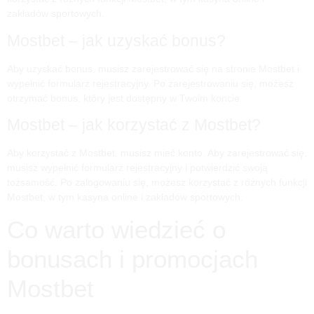
zakładów sportowych.
Mostbet – jak uzyskać bonus?
Aby uzyskać bonus, musisz zarejestrować się na stronie Mostbet i
wypełnić formularz rejestracyjny. Po zarejestrowaniu się, możesz
otrzymać bonus, który jest dostępny w Twoim koncie.
Mostbet – jak korzystać z Mostbet?
Aby korzystać z Mostbet, musisz mieć konto. Aby zarejestrować się,
musisz wypełnić formularz rejestracyjny i potwierdzić swoją
tożsamość. Po zalogowaniu się, możesz korzystać z różnych funkcji
Mostbet, w tym kasyna online i zakładów sportowych.
Co warto wiedzieć o
bonusach i promocjach
Mostbet