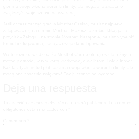
gier ma swoje własne warunki i limity, ale mogą one znacznie
zwiększyć Twoje szanse na wygraną.
Jeśli chcesz zacząć grać w Mostbet Casino, musisz najpierw
zalogować się na stronie Mostbet. Możesz to zrobić, klikając na
przycisk «Zaloguj» na stronie Mostbet. Następnie, musisz wypełnić
formularz logowania, podając swoje dane logowania.
Warto również wiedzieć, że Mostbet Casino oferuje wiele różnych
metod płatności, w tym kartą kredytową, e-walletami i wiele innych.
Każda z tych metod płatności ma swoje własne warunki i limity, ale
mogą one znacznie zwiększyć Twoje szanse na wygraną.
Deja una respuesta
Tu dirección de correo electrónico no será publicada.
Los campos
obligatorios están marcados con
*
Comentario
*