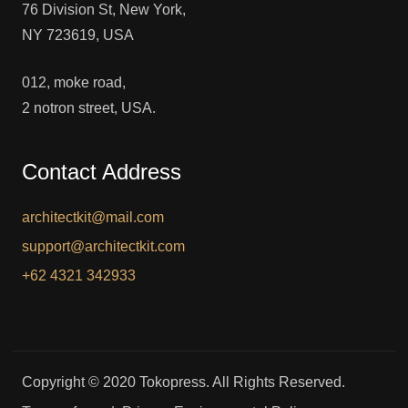
76 Division St, New York,
NY 723619, USA
012, moke road,
2 notron street, USA.
Contact Address
architectkit@mail.com
support@architectkit.com
+62 4321 342933
Copyright © 2020 Tokopress. All Rights Reserved.