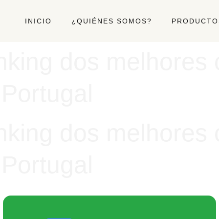
INICIO
¿QUIÉNES SOMOS?
PRODUCTOS
nking dos melhores 
 Portugal
nking dos melhores 
 Portugal