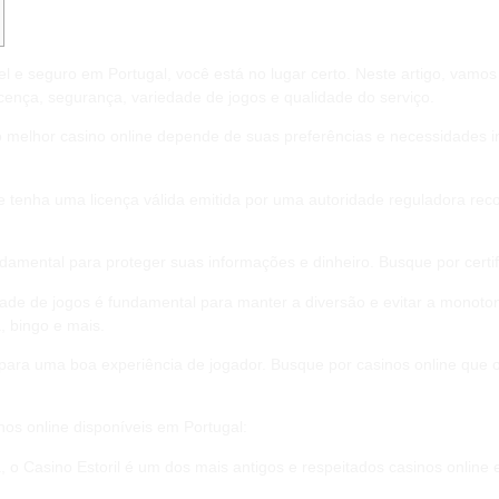
el e seguro em Portugal, você está no lugar certo. Neste artigo, vamo
cença, segurança, variedade de jogos e qualidade do serviço.
 melhor casino online depende de suas preferências e necessidades in
nline tenha uma licença válida emitida por uma autoridade reguladora 
amental para proteger suas informações e dinheiro. Busque por certi
ade de jogos é fundamental para manter a diversão e evitar a monoto
, bingo e mais.
ara uma boa experiência de jogador. Busque por casinos online que o
os online disponíveis em Portugal:
, o Casino Estoril é um dos mais antigos e respeitados casinos online