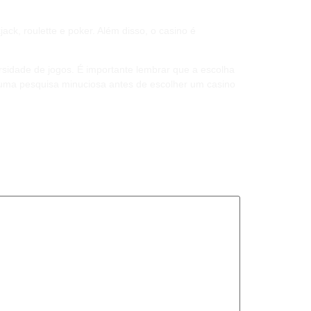
ck, roulette e poker. Além disso, o casino é
sidade de jogos. É importante lembrar que a escolha
r uma pesquisa minuciosa antes de escolher um casino