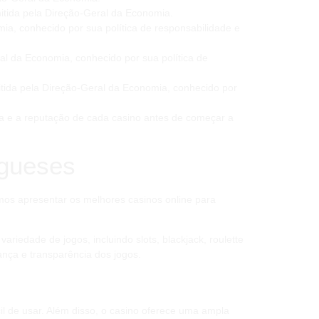
itida pela Direção-Geral da Economia.
a, conhecido por sua política de responsabilidade e
al da Economia, conhecido por sua política de
itida pela Direção-Geral da Economia, conhecido por
nça e a reputação de cada casino antes de começar a
ugueses
amos apresentar os melhores casinos online para
iedade de jogos, incluindo slots, blackjack, roulette
nça e transparência dos jogos.
l de usar. Além disso, o casino oferece uma ampla