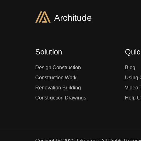
Architude
Solution
Quic
Design Construction
Blog
Construction Work
Using 
Renovation Building
Video T
Construction Drawings
Help C
Copyright © 2020 Tokopress. All Rights Reserv