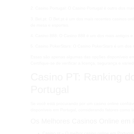
2. Casino Portugal: O Casino Portugal é outro dos ma
3. Bet.pt: O Bet.pt é um dos mais recentes casinos on
de mesa e esportes.
4. Casino 888: O Casino 888 é um dos mais antigos e r
5. Casino PokerStars: O Casino PokerStars é um dos m
Essas são apenas algumas das opções disponíveis em 
Certifique-se de verificar a licença, segurança e vari
Casino PT: Ranking d
Portugal
Se você está procurando por um casino online confiáve
disponíveis em Portugal, considerando fatores como li
Os Melhores Casinos Online em 
Casino.pt – O melhor casino online em Portuga