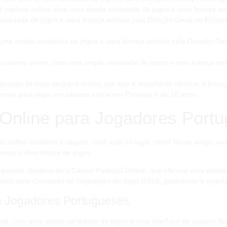
s casinos online, com uma ampla variedade de jogos e uma licença em
riedade de jogos e uma licença emitida pela Direção-Geral da Economi
 uma ampla variedade de jogos e uma licença emitida pela Direção-Ger
os casinos online, com uma ampla variedade de jogos e uma licença em
ando se trata de jogos online, por isso é importante verificar a lice
ínima para jogar em casinos online em Portugal é de 18 anos.
Online para Jogadores Port
 online confiável e seguro, você está no lugar certo! Neste artigo, v
ança e diversidade de jogos.
gueses, destaca-se o Casino Portugal Online, que oferece uma ampla var
entado pela Comissão de Regulação do Jogo (CRJ), garantindo a segura
a Jogadores Portugueses
ue, com uma ampla variedade de jogos e uma interface de usuário fáci