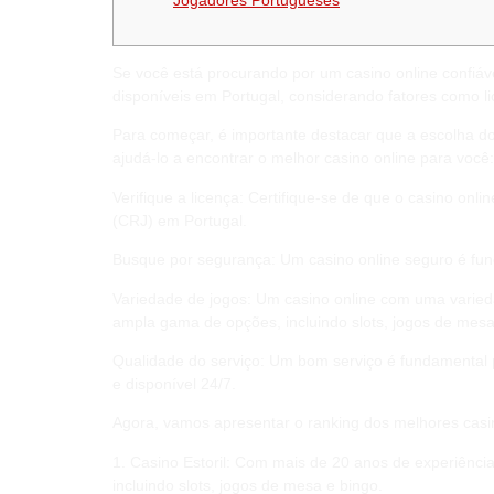
Jogadores Portugueses
Se você está procurando por um casino online confiáv
disponíveis em Portugal, considerando fatores como li
Para começar, é importante destacar que a escolha do
ajudá-lo a encontrar o melhor casino online para você:
Verifique a licença: Certifique-se de que o casino o
(CRJ) em Portugal.
Busque por segurança: Um casino online seguro é fund
Variedade de jogos: Um casino online com uma varied
ampla gama de opções, incluindo slots, jogos de mesa
Qualidade do serviço: Um bom serviço é fundamental p
e disponível 24/7.
Agora, vamos apresentar o ranking dos melhores casin
1. Casino Estoril: Com mais de 20 anos de experiência
incluindo slots, jogos de mesa e bingo.