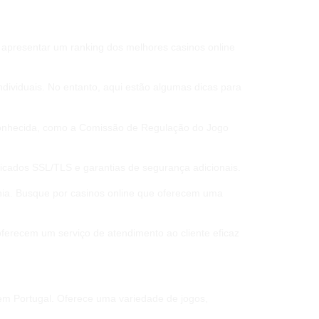
s apresentar um ranking dos melhores casinos online
dividuais. No entanto, aqui estão algumas dicas para
reconhecida, como a Comissão de Regulação do Jogo
ficados SSL/TLS e garantias de segurança adicionais.
nia. Busque por casinos online que oferecem uma
ferecem um serviço de atendimento ao cliente eficaz
 em Portugal. Oferece uma variedade de jogos,