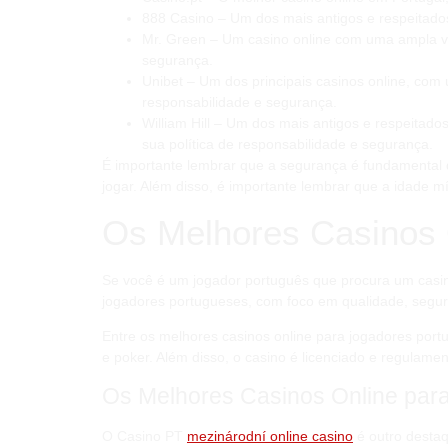
888 Casino – Um dos mais antigos e respeitado
Mr. Green – Um casino online com uma ampla va
segurança.
Unibet – Um dos principais casinos online, com
responsabilidade e segurança.
William Hill – Um dos mais antigos e respeitad
sua política de responsabilidade e segurança.
É importante lembrar que a segurança é fundamental qu
jogar. Além disso, é importante lembrar que a idade m
Os Melhores Casinos 
Se você é um jogador português que procura um casino
jogadores portugueses, com foco em qualidade, segur
Entre os melhores casinos online para jogadores portu
e poker. Além disso, o casino é licenciado e regulam
Os Melhores Casinos Online par
O Casino PT
mezinárodní online casino
é outro destaq