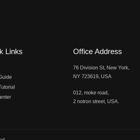
k Links
Office Address
76 Division St, New York,
NY 723619, USA
Guide
utorial
012, moke road,
enter
2 notron street, USA.
ed.