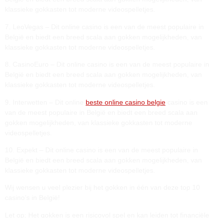
klassieke gokkasten tot moderne videospelletjes.
7. LeoVegas – Dit online casino is een van de meest populaire in
België en biedt een breed scala aan gokken mogelijkheden, van
klassieke gokkasten tot moderne videospelletjes.
8. CasinoEuro – Dit online casino is een van de meest populaire in
België en biedt een breed scala aan gokken mogelijkheden, van
klassieke gokkasten tot moderne videospelletjes.
9. Interwetten – Dit online
beste online casino belgie
casino is een
van de meest populaire in België en biedt een breed scala aan
gokken mogelijkheden, van klassieke gokkasten tot moderne
videospelletjes.
10. Expekt – Dit online casino is een van de meest populaire in
België en biedt een breed scala aan gokken mogelijkheden, van
klassieke gokkasten tot moderne videospelletjes.
Wij wensen u veel plezier bij het gokken in één van deze top 10
casino’s in België!
Let op: Het gokken is een risicovol spel en kan leiden tot financiële