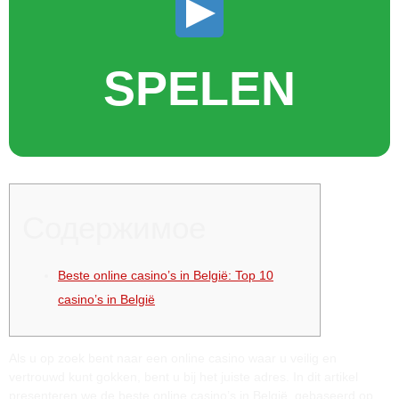
SPELEN
Содержимое
Beste online casino’s in België: Top 10
casino’s in België
Als u op zoek bent naar een online casino waar u veilig en
vertrouwd kunt gokken, bent u bij het juiste adres. In dit artikel
presenteren we de beste online casino’s in België, gebaseerd op