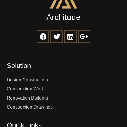
Architude
Solution
Design Construction
Construction Work
Renovation Building
Construction Drawings
Quick Links