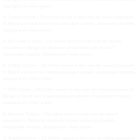
blackjack en video poker.
4. Casino Room – Dit online casino is een van de meest populaire
in België en biedt een breed scala aan spellen, waaronder roulette,
blackjack en video poker.
5. Mr Green Casino – Dit online casino is een van de meest
populaire in België en biedt een breed scala aan spellen,
waaronder roulette, blackjack en video poker.
6. Unibet Casino – Dit online casino is een van de meest populaire
in België en biedt een breed scala aan spellen, waaronder roulette,
blackjack en video poker.
7. 888 Casino – Dit online casino is een van de meest populaire in
België en biedt een breed scala aan spellen, waaronder roulette,
blackjack en video poker.
8. Betsson Casino – Dit online casino is een van de meest
populaire in België en biedt een breed scala aan spellen,
waaronder roulette, blackjack en video poker.
9. Expekt Casino – Dit online casino is een van de meest populaire