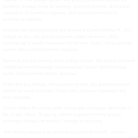
punktów, dodając kartę do swojego ręcznego licznika. Jeśli gracz
zdobędzie 21 punktów, wygrywa. Jeśli gracz przekroczy 21
punktów, przegrywa.
Roulette jest inną popularną grą stołową w Casino Malina PL. Gra
polega na tym, aby graczy postawili zakład na numer, który
wylosuje się w wyniku losowego obrotu koła. Gracz, który wylosuje
numer, który postawił zakład, wygrywa.
Baccarat jest grą stołową, która polega na tym, aby graczy postawili
zakład na wynik losowego losowania kart. Gracz, który wylosuje
wynik, który postawił zakład, wygrywa.
Poker jest grą stołową, która polega na tym, aby gracze postawili
zakład na swoją rękę kart. Gracz, który wylosuje najlepszą rękę
kart, wygrywa.
Casino Malina PL oferuje wiele innych gier stołowych, takich jak Sic
Bo, Craps i Keno. Te gry są również popularne wśród graczy,
ponieważ oferują one emocje i szansę na wygraną.
Jeśli chcesz zagrać w gry stołowe w Casino Malina PL, musisz