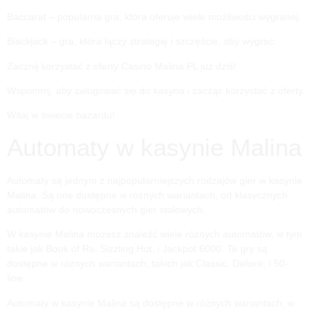
Baccarat – popularna gra, która oferuje wiele możliwości wygranej.
Blackjack – gra, która łączy strategię i szczęście, aby wygrać.
Zacznij korzystać z oferty Casino Malina PL już dziś!
Wspomnij, aby zalogować się do kasyna i zacząć korzystać z oferty.
Witaj w świecie hazardu!
Automaty w kasynie Malina
Automaty są jednym z najpopularniejszych rodzajów gier w kasynie
Malina. Są one dostępne w różnych wariantach, od klasycznych
automatów do nowoczesnych gier stołowych.
W kasynie Malina możesz znaleźć wiele różnych automatów, w tym
takie jak Book of Ra, Sizzling Hot, i Jackpot 6000. Te gry są
dostępne w różnych wariantach, takich jak Classic, Deluxe, i 50-
line.
Automaty w kasynie Malina są dostępne w różnych wariantach, w