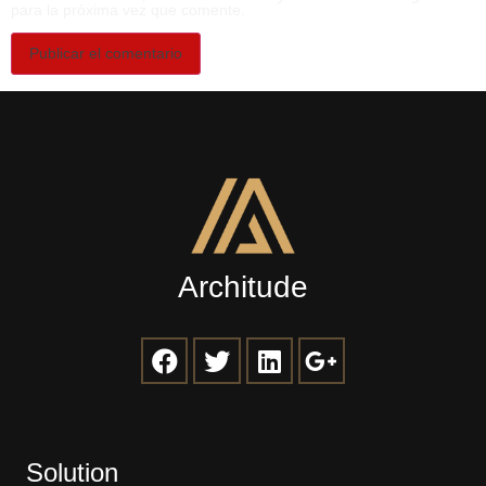
para la próxima vez que comente.
Architude
Solution