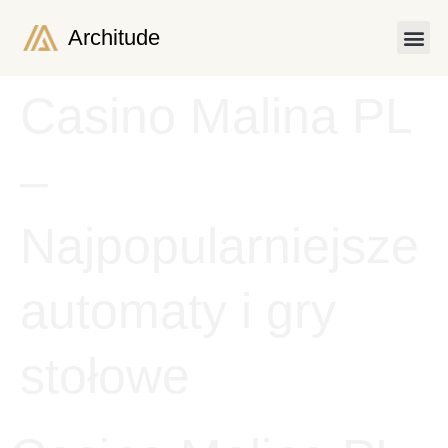
Architude
¿QUIÉNES SOMOS?
PRODUCTOS Y SERVIC
Casino Malina PL
–
Najpopularniejsze
automaty i gry
stołowe