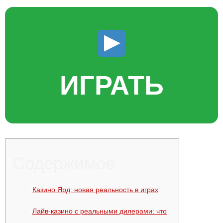
ИГРАТЬ
Содержимое
Казино Ярд: новая реальность в играх
Лайв-казино с реальными дилерами: что