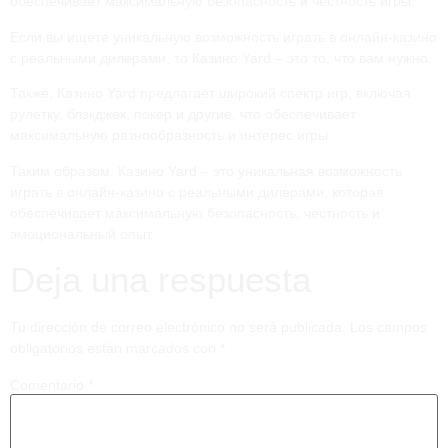
обеспечивает максимальную безопасность и честность игры.
Если вы ищете уникальную возможность играть в онлайн-казино
с реальными дилерами, то Казино Yard – это то, что вам нужно.
Также, Казино Yard предлагает широкий спектр игр, включая
рулетку, блэкджек, покер и другие, что обеспечивает
максимальную разнообразность и интерес игры.
Таким образом, Казино Yard – это уникальная возможность
играть в онлайн-казино с реальными дилерами, которая
обеспечивает максимальную безопасность, честность и
эмоциональный опыт.
Deja una respuesta
Tu dirección de correo electrónico no será publicada.
Los campos
obligatorios están marcados con
*
Comentario
*