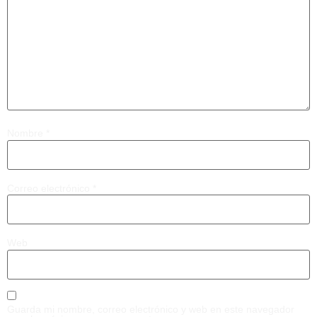
Nombre
*
Correo electrónico
*
Web
Guarda mi nombre, correo electrónico y web en este navegador