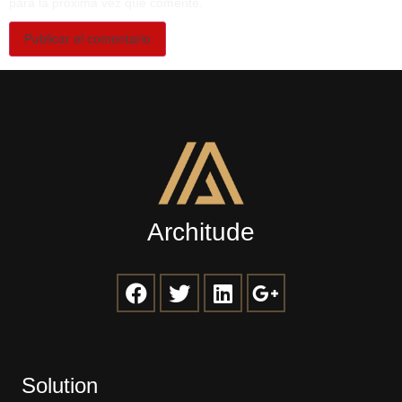
para la próxima vez que comente.
Architude
Solution