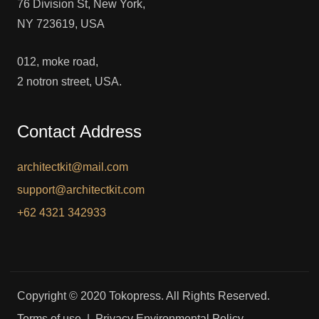
76 Division St, New York,
NY 723619, USA
012, moke road,
2 notron street, USA.
Contact Address
architectkit@mail.com
support@architectkit.com
+62 4321 342933
Copyright © 2020 Tokopress. All Rights Reserved.
Terms of use | Privacy Environmental Policy