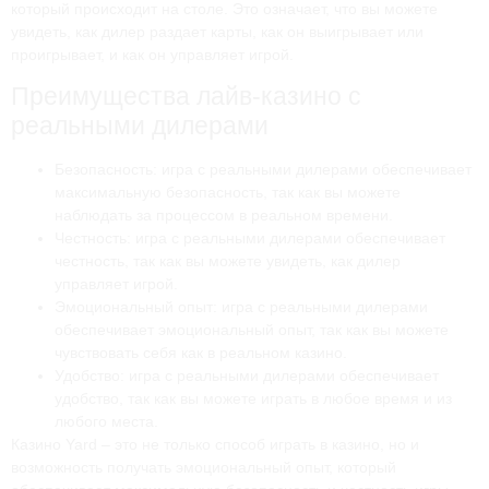
который происходит на столе. Это означает, что вы можете
увидеть, как дилер раздает карты, как он выигрывает или
проигрывает, и как он управляет игрой.
Преимущества лайв-казино с
реальными дилерами
Безопасность: игра с реальными дилерами обеспечивает
максимальную безопасность, так как вы можете
наблюдать за процессом в реальном времени.
Честность: игра с реальными дилерами обеспечивает
честность, так как вы можете увидеть, как дилер
управляет игрой.
Эмоциональный опыт: игра с реальными дилерами
обеспечивает эмоциональный опыт, так как вы можете
чувствовать себя как в реальном казино.
Удобство: игра с реальными дилерами обеспечивает
удобство, так как вы можете играть в любое время и из
любого места.
Казино Yard – это не только способ играть в казино, но и
возможность получать эмоциональный опыт, который