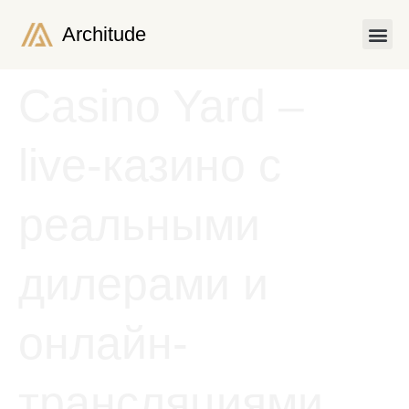
Architude
¿QUIÉNES SOMOS?
PRODUCTOS Y SERVIC
Casino Yard –
live-казино с
реальными
дилерами и
онлайн-
трансляциями