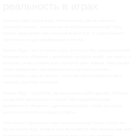
реальность в играх
Начните свой путь в мире живых казино, где вы сможете
испытать эмоции, которые вы не испытывали раньше. Наш
проект предлагает вам широкий выбор игр, от классических
карточных игр до современных слот-игр.
Казино Ярд – это не только игра, это опыт. Мы предлагаем вам
возможность общения с дилерами, которые знают, как играть, и
которые готовы помочь вам улучшить свои навыки. Наш проект
также предлагает вам возможность смотреть онлайн-
трансляции с других казино, чтобы вы могли сравнить свои
навыки с другими игроками.
Казино Ярд – это место, где вы можете найти друзей, которые
разделяют ваш интерес к играм. Мы предлагаем вам
возможность общения с другими игроками, чтобы вы могли
делиться опытом и получать советы.
Наш проект предлагает вам широкий выбор опций, чтобы вы
могли найти игру, которая вам понравится. Мы предлагаем вам
возможность играть в различные игры, от классических