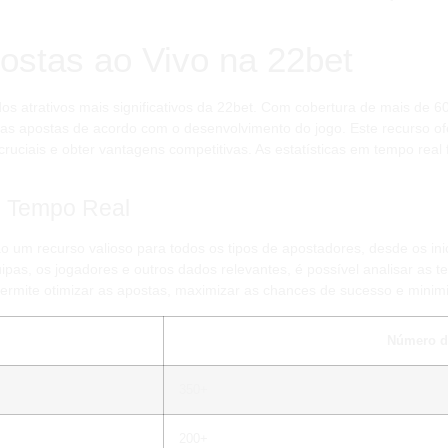
postas ao Vivo na 22bet
dos atrativos mais significativos da 22bet. Com cobertura de mais de 
as apostas de acordo com o desenvolvimento do jogo. Este recurso o
uciais e obter vantagens competitivas. As estatísticas em tempo real
em Tempo Real
ão um recurso valioso para todos os tipos de apostadores, desde os ini
s, os jogadores e outros dados relevantes, é possível analisar as ten
ermite otimizar as apostas, maximizar as chances de sucesso e minimiz
Número d
350+
200+