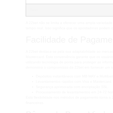
Ténis
A 22bet não se limita a oferecer uma ampla variedade
tempo real. Isso significa que os apostadores podem c
Facilidade de Pagame
A 22bet destaca-se pela sua adaptabilidade ao merca
Mastercard. Esta conveniência garante que os usuário
utilizando tecnologia de ponta para proteger as info
demonstra o compromisso da 22bet em fornecer um ser
Depósitos instantâneos com MB WAY e Multiban
Levantamentos rápidos com Visa e Mastercard.
Segurança aprimorada com encriptação SSL.
Processamento de levantamentos em 24-72 hor
Esta flexibilidade nos métodos de pagamento torna a 
financeiras.