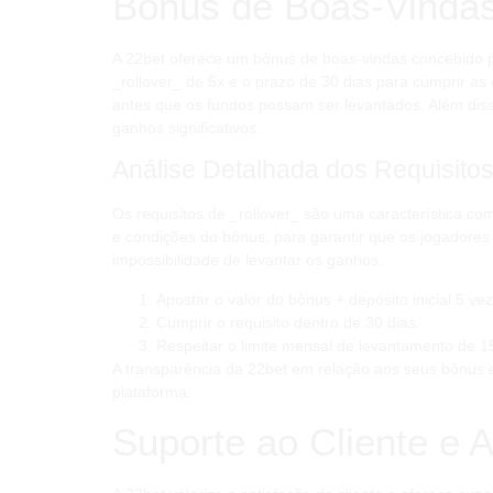
Bônus de Boas-Vindas 
A 22bet oferece um bônus de boas-vindas concebido par
_rollover_ de 5x e o prazo de 30 dias para cumprir as
antes que os fundos possam ser levantados. Além dis
ganhos significativos.
Análise Detalhada dos Requisitos
Os requisitos de _rollover_ são uma característica c
e condições do bônus, para garantir que os jogadores
impossibilidade de levantar os ganhos.
Apostar o valor do bônus + depósito inicial 5 ve
Cumprir o requisito dentro de 30 dias.
Respeitar o limite mensal de levantamento de 1
A transparência da 22bet em relação aos seus bônus e
plataforma.
Suporte ao Cliente e A