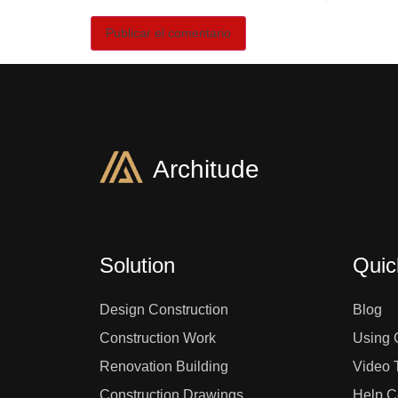
Architude
Solution
Quic
Design Construction
Blog
Construction Work
Using 
Renovation Building
Video T
Construction Drawings
Help C