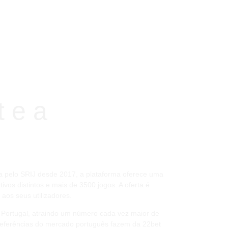
 e a
da pelo SRIJ desde 2017, a plataforma oferece uma
os distintos e mais de 3500 jogos. A oferta é
aos seus utilizadores.
 Portugal, atraindo um número cada vez maior de
preferências do mercado português fazem da 22bet