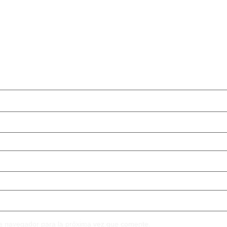
te navegador para la próxima vez que comente.