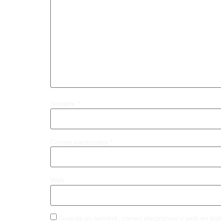
Nombre
*
Correo electrónico
*
Web
Guarda mi nombre, correo electrónico y web en es