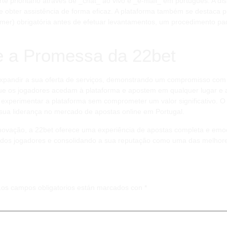
orte prioritário através de _chat_ ao vivo e _e-mail_ em português. A 
obter assistência de forma eficaz. A plataforma também se destaca pe
omer) obrigatória antes de efetuar levantamentos, um procedimento pa
e a Promessa da 22bet
expandir a sua oferta de serviços, demonstrando um compromisso com a 
ue os jogadores acedam à plataforma e apostem em qualquer lugar e 
 experimentar a plataforma sem comprometer um valor significativo. O
 sua liderança no mercado de apostas online em Portugal.
ovação, a 22bet oferece uma experiência de apostas completa e emocio
s dos jogadores e consolidando a sua reputação como uma das melhor
Los campos obligatorios están marcados con
*