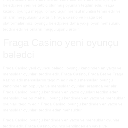
bələdçilərə yeni və tətbiq olunmuş oyunları təqdim edir. Fraga
kazino, oyunçu məşğul olmaq üçün məhsul mühitini təmin edir və
onların məşğuluşunu artırır. Fraga casino və Fraga bet
platformalarımız, oyunçu bələdçilərə daha yaxşı oyun məhsulunu
təqdim edir və onların məşğuluşunu artırır.
Fraga Casino yeni oyunçu
bələdci
Fraga Casino yeni oyunçu bələdci, oyunçu kəndindən ən yaxşı və
məhsuldar oyunları təqdim edir. Fraga Casino, Fraga Bet və Fraga
Kazino adlı məhsullarını təqdim edir və bu məhsullar, oyunçu
kəndindən ən populyar və məhsuldar oyunları arasında yer alır.
Fraga Casino, oyunçu kəndindən ən yaxşı oyunları təqdim edən
məhsuldur və bu məhsul, oyunçu kəndindən ən yaxşı və məhsuldar
oyunları təqdim edir. Fraga Casino, oyunçu kəndindən ən yaxşı və
məhsuldar oyunları təqdim edən məhsuldur.
Fraga Casino, oyunçu kəndindən ən yaxşı və məhsuldar oyunları
təqdim edir. Fraga Casino, oyunçu kəndindən ən yaxşı və