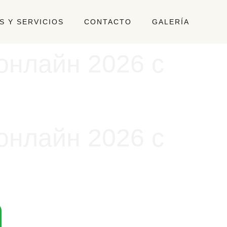
 Y SERVICIOS
CONTACTO
GALERÍA
онлайн 2026 с
онлайн 2026 с