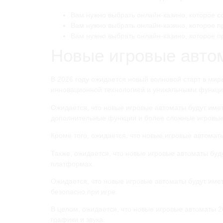
Вам нужно выбрать онлайн-казино, которое с
Вам нужно выбрать онлайн-казино, которое п
Вам нужно выбрать онлайн-казино, которое п
Новые игровые автом
В 2026 году ожидается новый волновой старт в мир
инновационной технологией и уникальными функци
Ожидается, что новые игровые автоматы будут имет
дополнительные функции и более сложные игровые
Кроме того, ожидается, что новые игровые автоматы
Также, ожидается, что новые игровые автоматы буд
платформах.
Ожидается, что новые игровые автоматы будут име
безопасно при игре.
В целом, ожидается, что новые игровые автоматы 
графики и звука.