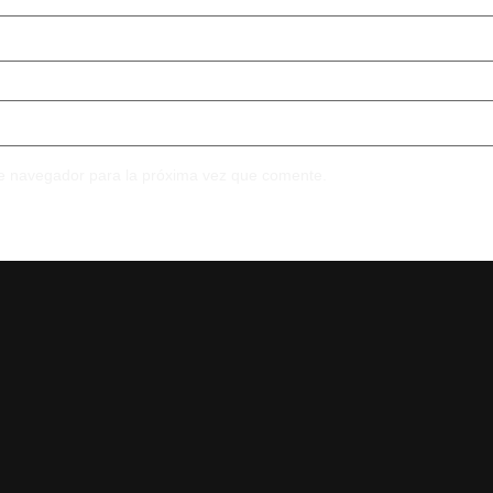
te navegador para la próxima vez que comente.