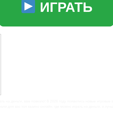
ИГРАТЬ
ать на деньги, вам повезло! В 2026 году появились новые игровые 
али для вас топ казино онлайн, где можно играть на деньги, и луч