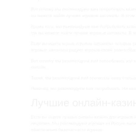
Вот почему мы рекомендуем вам попробовать казино 
вы можете найти лучшие игровые автоматы. В этом 
Кроме того, мы рекомендуем вам попробовать казино
где вы можете найти лучшие игровые автоматы. В эт
Если вы ищете новые игровые автоматы, которые ра
игровые автоматы радуют игроков своей разнообраз
Вот почему мы рекомендуем вам попробовать эти ка
онлайн.
Также, мы рекомендуем вам прочитать нашу статью 
Наконец, мы рекомендуем вам попробовать эти кази
Лучшие онлайн-казин
Если вы ищете лучшие онлайн-казино для игроков и
лицензия. Мы рекомендуем игрокам из России выб
обеспечения безопасности игроков.