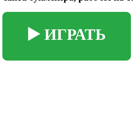
▶️ ИГРАТЬ