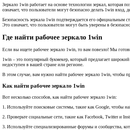
Зеркало 1win работает на основе технологии зеркал, которая п
означает, что пользователи могут безопасно делать 1win вход, 
Безопасность зеркала 1win подтверждается его официальным с
Это означает, что пользователи могут быть уверены в безопасн
Где найти рабочее зеркало 1win
Если вы ищете рабочее зеркало 1win, то вам повезло! Мы готовы
1win – это популярный букмекер, который предлагает широкий 
недоступен в вашей стране или регионе.
В этом случае, вам нужно найти рабочее зеркало 1win, чтобы п
Как найти рабочее зеркало 1win
Вот несколько способов, как найти рабочее зеркало 1win:
1. Используйте поисковые системы, такие как Google, чтобы на
2. Проверьте социальные сети, такие как Facebook, Twitter и I
3. Используйте специализированные форумы и сообщества, кот