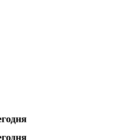
егодня
егодня