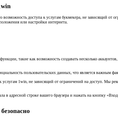
1win
о возможность доступа к услугам букмекера, не зависящий от ог
оположения или настройки интернета.
функции, такие как возможность создавать несколько аккаунтов
енциальность пользовательских данных, что является важным фак
 к услугам 1win, не зависящий от ограничений на доступ. Мы ре
ала в адресной строке вашего браузера и нажать на кнопку «Вход»
 безопасно