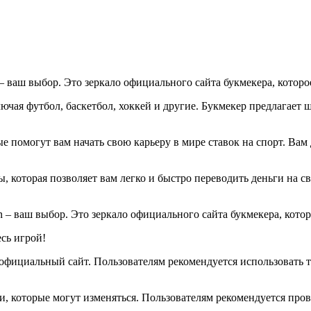
– ваш выбор. Это зеркало официального сайта букмекера, которое
ючая футбол, баскетбол, хоккей и другие. Букмекер предлагает 
ые помогут вам начать свою карьеру в мире ставок на спорт. В
, которая позволяет вам легко и быстро переводить деньги на 
n – ваш выбор. Это зеркало официального сайта букмекера, котор
есь игрой!
е официальный сайт. Пользователям рекомендуется использовать 
, которые могут изменяться. Пользователям рекомендуется пров