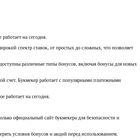
 работает на сегодня.
широкий спектр ставок, от простых до сложных, что позволяет
ам доступны различные типы бонусов, включая бонусы для новых
свой счет. Букмекер работает с популярными платежными
ое работает на сегодня.
только официальный сайт букмекера для безопасности и
ерять условия бонусов и акций перед использованием.