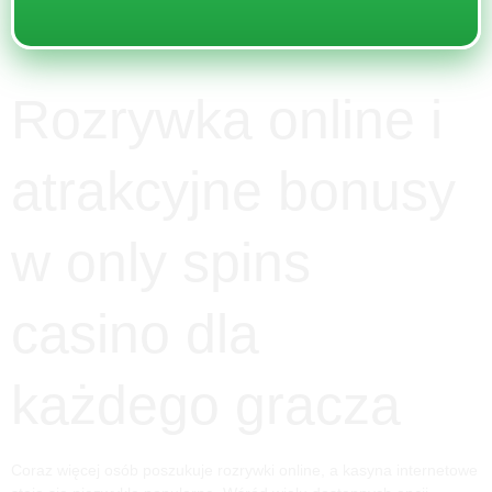
Rozrywka online i
atrakcyjne bonusy
w only spins
casino dla
każdego gracza
Coraz więcej osób poszukuje rozrywki online, a kasyna internetowe