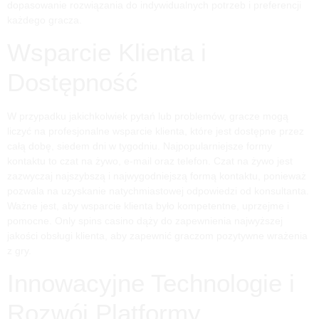
dopasowanie rozwiązania do indywidualnych potrzeb i preferencji
każdego gracza.
Wsparcie Klienta i
Dostępność
W przypadku jakichkolwiek pytań lub problemów, gracze mogą
liczyć na profesjonalne wsparcie klienta, które jest dostępne przez
całą dobę, siedem dni w tygodniu. Najpopularniejsze formy
kontaktu to czat na żywo, e-mail oraz telefon. Czat na żywo jest
zazwyczaj najszybszą i najwygodniejszą formą kontaktu, ponieważ
pozwala na uzyskanie natychmiastowej odpowiedzi od konsultanta.
Ważne jest, aby wsparcie klienta było kompetentne, uprzejme i
pomocne. Only spins casino dąży do zapewnienia najwyższej
jakości obsługi klienta, aby zapewnić graczom pozytywne wrażenia
z gry.
Innowacyjne Technologie i
Rozwój Platformy