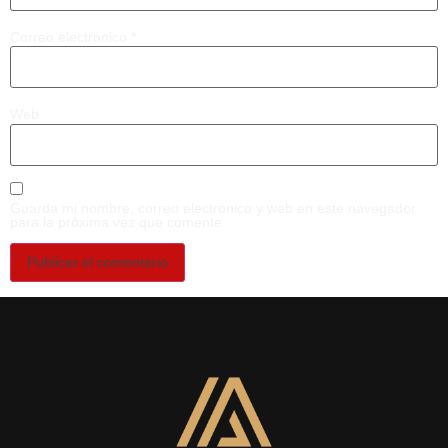
Correo electrónico
*
Web
Guarda mi nombre, correo electrónico y web en este navegador
para la próxima vez que comente.