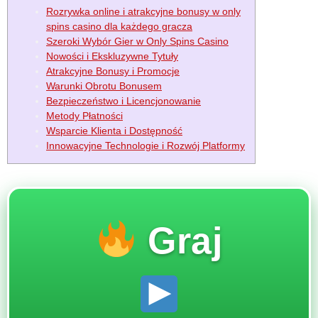
Rozrywka online i atrakcyjne bonusy w only
spins casino dla każdego gracza
Szeroki Wybór Gier w Only Spins Casino
Nowości i Ekskluzywne Tytuły
Atrakcyjne Bonusy i Promocje
Warunki Obrotu Bonusem
Bezpieczeństwo i Licencjonowanie
Metody Płatności
Wsparcie Klienta i Dostępność
Innowacyjne Technologie i Rozwój Platformy
Graj