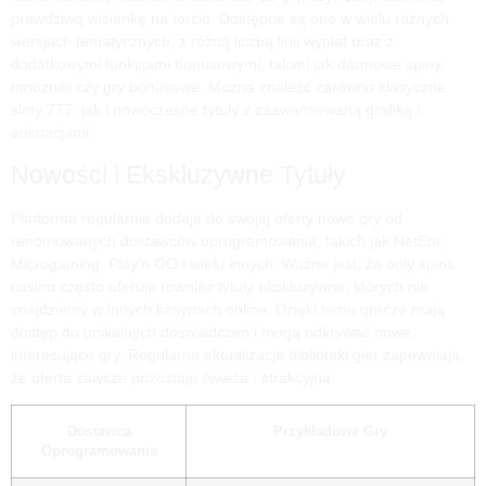
prawdziwą wisienkę na torcie. Dostępne są one w wielu różnych
wersjach tematycznych, z różną liczbą linii wypłat oraz z
dodatkowymi funkcjami bonusowymi, takimi jak darmowe spiny,
mnożniki czy gry bonusowe. Można znaleźć zarówno klasyczne
sloty 777, jak i nowoczesne tytuły z zaawansowaną grafiką i
animacjami.
Nowości i Ekskluzywne Tytuły
Platforma regularnie dodaje do swojej oferty nowe gry od
renomowanych dostawców oprogramowania, takich jak NetEnt,
Microgaming, Play'n GO i wielu innych. Ważne jest, że only spins
casino często oferuje również tytuły ekskluzywne, których nie
znajdziemy w innych kasynach online. Dzięki temu gracze mają
dostęp do unikalnych doświadczeń i mogą odkrywać nowe,
interesujące gry. Regularne aktualizacje biblioteki gier zapewniają,
że oferta zawsze pozostaje świeża i atrakcyjna.
Dostawca
Przykładowe Gry
Oprogramowania