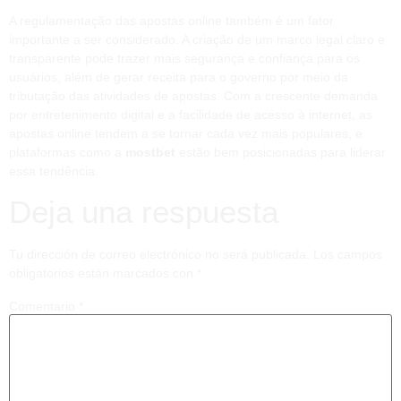
A regulamentação das apostas online também é um fator
importante a ser considerado. A criação de um marco legal claro e
transparente pode trazer mais segurança e confiança para os
usuários, além de gerar receita para o governo por meio da
tributação das atividades de apostas. Com a crescente demanda
por entretenimento digital e a facilidade de acesso à internet, as
apostas online tendem a se tornar cada vez mais populares, e
plataformas como a
mostbet
estão bem posicionadas para liderar
essa tendência.
Deja una respuesta
Tu dirección de correo electrónico no será publicada.
Los campos
obligatorios están marcados con
*
Comentario
*