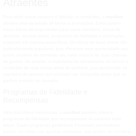
Atraentes
Para atrair novos usuários e fidelizar os existentes, a
mostbet
oferece uma variedade de bônus e promoções. Estes podem
incluir bônus de boas-vindas para novos membros, bônus de
depósito, apostas grátis, programas de fidelidade e promoções
especiais em eventos específicos. Os bônus de boas-vindas são
particularmente populares, pois oferecem uma oportunidade aos
novos usuários de aumentar seu saldo inicial e ter mais chances
de ganhar. No entanto, é importante ler atentamente os termos e
condições de cada bônus antes de aceitá-lo, pois geralmente há
requisitos de apostas que precisam ser cumpridos antes que os
ganhos possam ser sacados.
Programas de Fidelidade e
Recompensas
Além dos bônus tradicionais, a
mostbet
também oferece
programas de fidelidade que recompensam os usuários mais
ativos. Esses programas geralmente funcionam acumulando
pontos com base nas apostas realizadas, que podem ser trocados