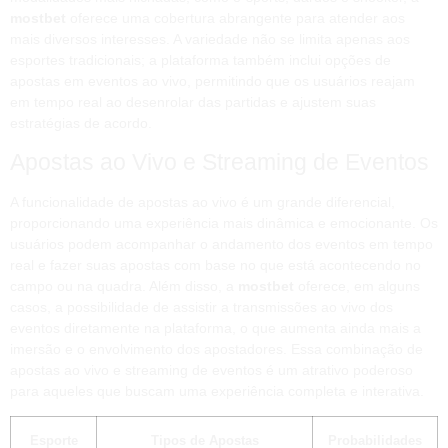
mostbet
oferece uma cobertura abrangente para atender aos
mais diversos interesses. A variedade não se limita apenas aos
esportes tradicionais; a plataforma também inclui opções de
apostas em eventos ao vivo, permitindo que os usuários reajam
em tempo real ao desenrolar das partidas e ajustem suas
estratégias de acordo.
Apostas ao Vivo e Streaming de Eventos
A funcionalidade de apostas ao vivo é um grande diferencial,
proporcionando uma experiência mais dinâmica e emocionante. Os
usuários podem acompanhar o andamento dos eventos em tempo
real e fazer suas apostas com base no que está acontecendo no
campo ou na quadra. Além disso, a
mostbet
oferece, em alguns
casos, a possibilidade de assistir a transmissões ao vivo dos
eventos diretamente na plataforma, o que aumenta ainda mais a
imersão e o envolvimento dos apostadores. Essa combinação de
apostas ao vivo e streaming de eventos é um atrativo poderoso
para aqueles que buscam uma experiência completa e interativa.
Esporte
Tipos de Apostas
Probabilidades