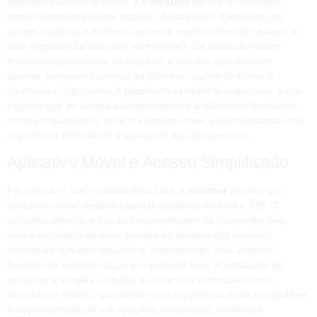
qualquer plataforma online, e a
mostbet
parece ter investido
significativamente nesse aspecto. A plataforma apresenta um
design moderno e intuitivo, com uma interface fácil de navegar e
uma organização clara das informações. Os usuários podem
encontrar rapidamente os esportes e eventos que desejam
apostar, bem como acessar as diversas opções de bônus e
promoções disponíveis. A plataforma também é responsiva, o que
significa que se adapta automaticamente a diferentes dispositivos,
como computadores, tablets e smartphones, proporcionando uma
experiência consistente e agradável em qualquer tela.
Aplicativo Móvel e Acesso Simplificado
Para tornar o acesso ainda mais fácil, a
mostbet
oferece um
aplicativo móvel dedicado para dispositivos Android e iOS. O
aplicativo oferece todas as funcionalidades da plataforma web,
com a vantagem de estar sempre ao alcance dos usuários,
permitindo que eles apostem e acompanhem seus eventos
favoritos de qualquer lugar e a qualquer hora. A instalação do
aplicativo é simples e rápida, e a interface é otimizada para
dispositivos móveis, garantindo uma experiência fluida e agradável.
A disponibilidade de um aplicativo móvel é um diferencial