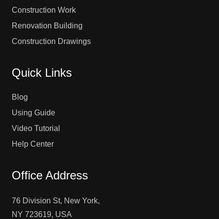
Construction Work
Renovation Building
Construction Drawings
Quick Links
Blog
Using Guide
Video Tutorial
Help Center
Office Address
76 Division St, New York,
NY 723619, USA