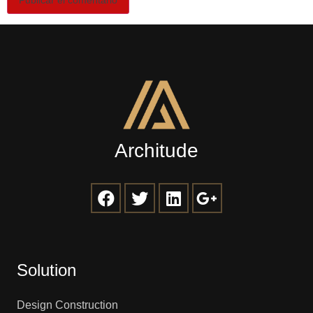
Architude
Solution
Design Construction