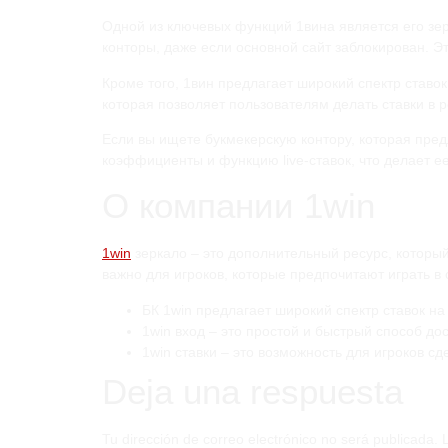
Одной из ключевых функций 1вина является его зер
конторы, даже если основной сайт заблокирован. Эт
Кроме того, 1вин предлагает широкий спектр ставок
которая позволяет пользователям делать ставки в 
Если вы ищете букмекерскую контору, которая пред
коэффициенты и функцию live-ставок, что делает ее
О компании 1win
1win
зеркало – это дополнительный ресурс, который
важно для игроков, которые предпочитают играть в 
БК 1win предлагает широкий спектр ставок на 
1win вход – это простой и быстрый способ до
1win ставки – это возможность для игроков сд
Deja una respuesta
Tu dirección de correo electrónico no será publicada.