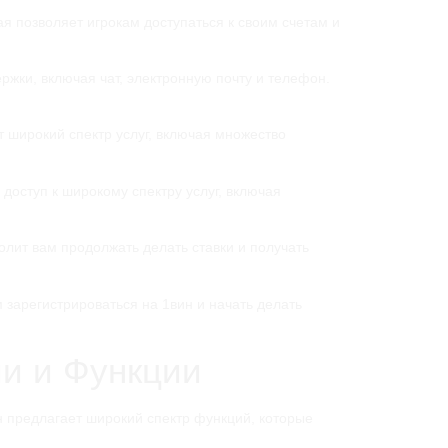
ая позволяет игрокам доступаться к своим счетам и
ржки, включая чат, электронную почту и телефон.
 широкий спектр услуг, включая множество
доступ к широкому спектру услуг, включая
олит вам продолжать делать ставки и получать
 зарегистрироваться на 1вин и начать делать
ии и Функции
ин предлагает широкий спектр функций, которые