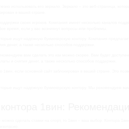
лезно использовать его зеркало. Зеркало – это веб-страница, котор
кирован в вашей стране.
поддержки своих игроков. Компания имеет несколько каналов подде
бое время, если у вас возникнут вопросы или проблемы.
которые ищут надежную букмекерскую контору. Компания предлагает
тия денег, а также несколько способов поддержки.
екомендуем вам сделать это как можно скорее. Вам будет доступен 
латы и снятия денег, а также несколько способов поддержки.
 1вин, если основной сайт заблокирован в вашей стране. Это позв
которые ищут надежную букмекерскую контору. Мы рекомендуем вам
 контора 1вин: Рекомендац
 можно сделать ставки на спорт, то 1вин – ваш выбор. Контора 1в
безопасно.