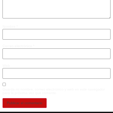
Nombre
*
Correo electrónico
*
Web
Guarda mi nombre, correo electrónico y web en este navegador
para la próxima vez que comente.