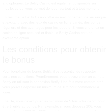
anglophones. Le Betify Casino est également disponible sur
mobile, ce qui vous permet de jouer partout et à tout moment.
En résumé, le Betify Casino offre un environnement de jeu unique
et excitant, avec des jeux de casino en ligne variés, des bonus
réguliers et des avantages pour les joueurs. Si vous cherchez un
casino en ligne sécurisé et fiable, le Betify Casino est une
excellente option.
Les conditions pour obtenir
le bonus
Pour bénéficier du bonus Betify, il est essentiel de respecter
certaines conditions. Premièrement, vous devez créer un compte
Betify en utilisant la connexion Betify. Une fois votre compte créé,
vous pouvez déposer un minimum de 10€ pour commencer à
jouer.
Ensuite, vous devez jouer un minimum de 5 fois votre dépôt pour
être éligible au bonus. Par exemple, si vous déposez 20€, vous