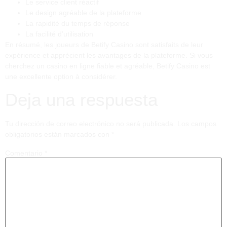
Le service client réactif
Le design agréable de la plateforme
La rapidité du temps de réponse
La facilité d’utilisation
En résumé, les joueurs de Betify Casino sont satisfaits de leur
expérience et apprécient les avantages de la plateforme. Si vous
cherchez un casino en ligne fiable et agréable, Betify Casino est
une excellente option à considérer.
Deja una respuesta
Tu dirección de correo electrónico no será publicada.
Los campos
obligatorios están marcados con
*
Comentario
*