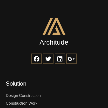
Architude
Solution
Design Construction
Construction Work