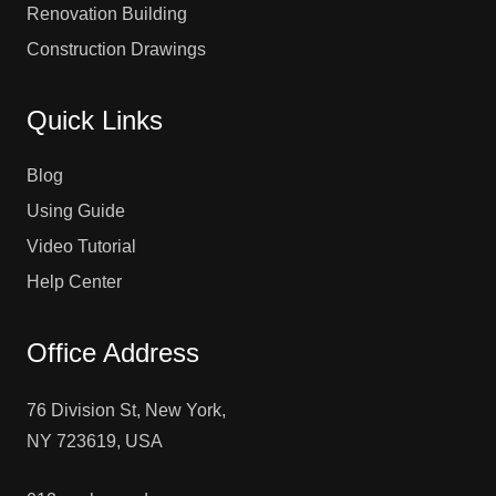
Renovation Building
Construction Drawings
Quick Links
Blog
Using Guide
Video Tutorial
Help Center
Office Address
76 Division St, New York,
NY 723619, USA