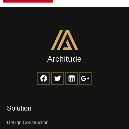
Architude
Solution
Design Construction