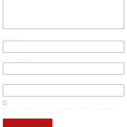
Nombre
*
Correo electrónico
*
Web
Guarda mi nombre, correo electrónico y web en este navegador
para la próxima vez que comente.