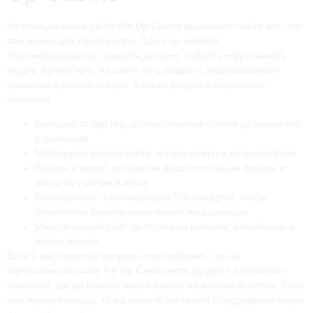
На официальном сайте Pin Up Casino вы можете найти все, что
вам нужно для начала игры. Здесь вы можете
зарегистрироваться, сделать депозит, выбрать игру и начать
играть. Кроме того, на сайте есть раздел с информацией о
правилах и условиях игры, а также раздел с вопросами-
ответами.
Большой выбор игр: от классических слотов до живых игр
с дилерами
Мобильная версия сайта: играть можно и на смартфоне
Бонусы и акции: получайте дополнительные бонусы и
акции за участие в играх
Безопасность: сайт защищен SSL-шифром, чтобы
обеспечить безопасность вашей информации
Многоязычный сайт: доступен на русском, английском и
других языках
Если у вас возникли вопросы или проблемы, то на
официальном сайте Pin Up Casino есть раздел с вопросами-
ответами, где вы можете найти ответы на многие вопросы. Если
вам нужно помощь, то вы можете связаться с поддержкой через