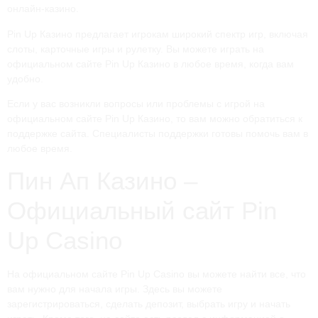
онлайн-казино.
Pin Up Казино предлагает игрокам широкий спектр игр, включая
слоты, карточные игры и рулетку. Вы можете играть на
официальном сайте Pin Up Казино в любое время, когда вам
удобно.
Если у вас возникли вопросы или проблемы с игрой на
официальном сайте Pin Up Казино, то вам можно обратиться к
поддержке сайта. Специалисты поддержки готовы помочь вам в
любое время.
Пин Ап Казино –
Официальный сайт Pin
Up Casino
На официальном сайте Pin Up Casino вы можете найти все, что
вам нужно для начала игры. Здесь вы можете
зарегистрироваться, сделать депозит, выбрать игру и начать