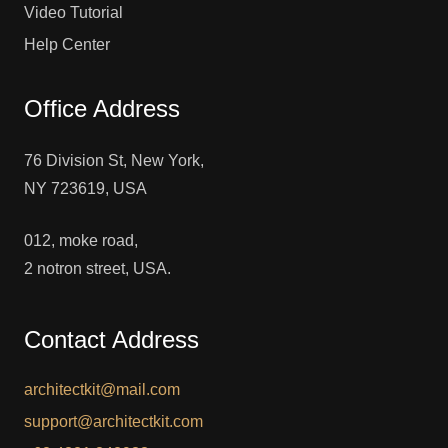
Video Tutorial
Help Center
Office Address
76 Division St, New York,
NY 723619, USA
012, moke road,
2 notron street, USA.
Contact Address
architectkit@mail.com
support@architectkit.com