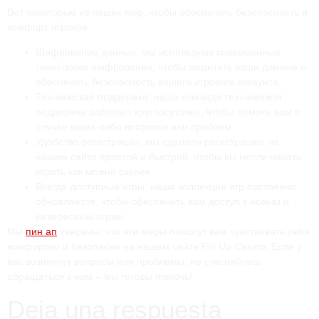
Вот некоторые из наших мер, чтобы обеспечить безопасность и
комфорт игроков:
Шифрование данных: мы используем современные
технологии шифрования, чтобы защитить ваши данные и
обеспечить безопасность вашего игрового аккаунта.
Техническая поддержка: наша команда технической
поддержки работает круглосуточно, чтобы помочь вам в
случае каких-либо вопросов или проблем.
Удобство регистрации: мы сделали регистрацию на
нашем сайте простой и быстрой, чтобы вы могли начать
играть как можно скорее.
Всегда доступные игры: наша коллекция игр постоянно
обновляется, чтобы обеспечить вам доступ к новым и
интересным играм.
Мы
пин ап
уверены, что эти меры помогут вам чувствовать себя
комфортно и безопасно на нашем сайте Pin Up Casino. Если у
вас возникнут вопросы или проблемы, не стесняйтесь
обращаться к нам – мы готовы помочь!
Deja una respuesta