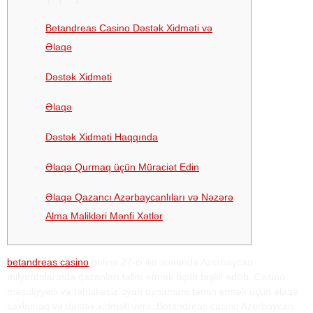
Betandreas Casino Dəstək Xidməti və
Əlaqə
Dəstək Xidməti
Əlaqə
Dəstək Xidməti Haqqında
Əlaqə Qurmaq üçün Müraciət Edin
Əlaqə Qazancı Azərbaycanlıları və Nəzərə
Alma Malikləri Mənfi Xətlər
betandreas casino
online 27-ci ilin sonunda Azerbaycan
milyardalarında qazanları təlim etmək üçün təşkil edilib. Casino,
məsuliyyətli və təhlükəsiz oyun oynamanı təmin etmək üçün əlaqə
saxlamaq və dəstək xidməti verir. Betandreas casino Azerbaycan