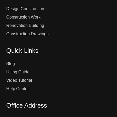
Design Construction
Construction Work
Renovation Building
Construction Drawings
Quick Links
Blog
Using Guide
Video Tutorial
Help Center
Office Address