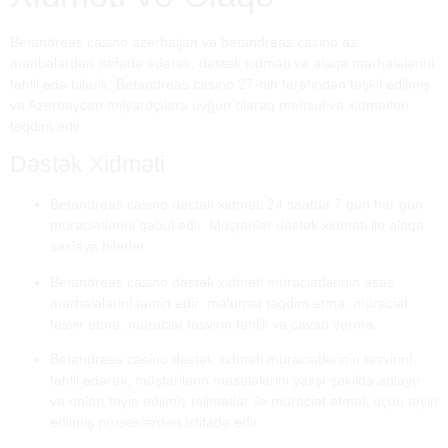
Betandreas casino azerbaijan və betandreas casino az
mənbələrdən istifadə edərək, dəstək xidməti və əlaqə mərhələlərini
təhlil edə bilərik. Betandreas casino 27-nin tərəfindən təşkil edilmiş
və Azerbaycan milyardçılara uyğun olaraq məhsul və xidmətləri
təqdim edir.
Dəstək Xidməti
Betandreas casino dəstək xidməti 24 saatda 7 gün hər gün
müraciətlərini qəbul edir. Müştərilər dəstək xidməti ilə əlaqə
saxlaya bilərlər.
Betandreas casino dəstək xidməti müraciətlərinin əsas
mərhələlərini təmin edir: məlumat təqdim etmə, müraciət
təsvir etmə, müraciət təsvirin təhlili və cavab vermə.
Betandreas casino dəstək xidməti müraciətlərinin təsvirini
təhlil edərək, müştərilərin məsələlərini yaxşı şəkildə anlayır
və onları təyin edilmiş təlimatlar ilə müraciət etmək üçün təyin
edilmiş proseslərdən istifadə edir.