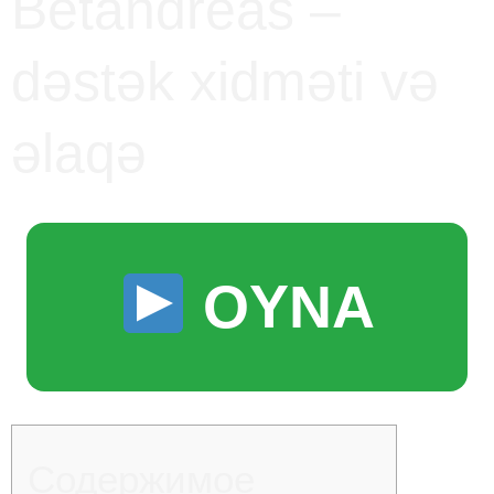
Betandreas –
dəstək xidməti və
əlaqə
OYNA
Содержимое