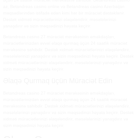
az, Betandreas casino online və Betandreas casino Azerbaijan
məqsədlərindən istifadə edən kimi hər bir müraciət dəstəklənir.
Dəstək xidməti müraciətlərinizi əlaqələndirir, məsələlərinizi
yanaşdırır və sizin məqsədinizi həyata keçirir.
Betandreas casino 27 müraciət merəkəsinin əməkdaşları,
müraciətlərinizdən əvvəl əlaqə qurmaq üçün 24 saatlik müraciət
merəkəsinə sahibdir. Dəstək xidməti müraciətlərinizi əlaqələndirir,
məsələlərinizi yanaşdırır və sizin məqsədinizi həyata keçirir. Dəstək
xidməti müraciətlərinizi əlaqələndirir, məsələlərinizi yanaşdırır və
sizin məqsədinizi həyata keçirir.
Əlaqə Qurmaq üçün Müraciət Edin
Betandreas casino 27 müraciət merəkəsinin əməkdaşları,
müraciətlərinizdən əvvəl əlaqə qurmaq üçün 24 saatlik müraciət
merəkəsinə sahibdir. Dəstək xidməti müraciətlərinizi əlaqələndirir,
məsələlərinizi yanaşdırır və sizin məqsədinizi həyata keçirir. Dəstək
xidməti müraciətlərinizi əlaqələndirir, məsələlərinizi yanaşdırır və
sizin məqsədinizi həyata keçirir.