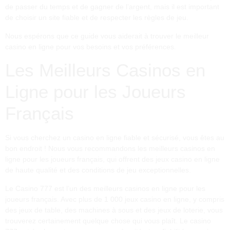
de passer du temps et de gagner de l’argent, mais il est important
de choisir un site fiable et de respecter les règles de jeu.
Nous espérons que ce guide vous aiderait à trouver le meilleur
casino en ligne pour vos besoins et vos préférences.
Les Meilleurs Casinos en
Ligne pour les Joueurs
Français
Si vous cherchez un casino en ligne fiable et sécurisé, vous êtes au
bon endroit ! Nous vous recommandons les meilleurs casinos en
ligne pour les joueurs français, qui offrent des jeux casino en ligne
de haute qualité et des conditions de jeu exceptionnelles.
Le Casino 777 est l’un des meilleurs casinos en ligne pour les
joueurs français. Avec plus de 1 000 jeux casino en ligne, y compris
des jeux de table, des machines à sous et des jeux de loterie, vous
trouverez certainement quelque chose qui vous plaît. Le casino