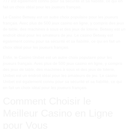
777 est également connu pour sa sécurité et sa fiabilité, ce qui en
fait un choix idéal pour les joueurs français.
Le Casino Betway est un autre choix populaire pour les joueurs
français. Avec plus de 500 jeux casino en ligne, y compris des jeux
de table, des machines à sous et des jeux de loterie, Betway est un
endroit idéal pour les amateurs de jeu. Le casino Betway est
également connu pour sa sécurité et sa fiabilité, ce qui en fait un
choix idéal pour les joueurs français.
Enfin, le Casino Unibet est un autre choix populaire pour les
joueurs français. Avec plus de 500 jeux casino en ligne, y compris
des jeux de table, des machines à sous et des jeux de loterie,
Unibet est un endroit idéal pour les amateurs de jeu. Le casino
Unibet est également connu pour sa sécurité et sa fiabilité, ce qui
en fait un choix idéal pour les joueurs français.
Comment Choisir le
Meilleur Casino en Ligne
pour Vous