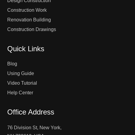
Design Construction
Construction Work
Renovation Building
Construction Drawings
Quick Links
Blog
Using Guide
Video Tutorial
Help Center
Office Address
76 Division St, New York,