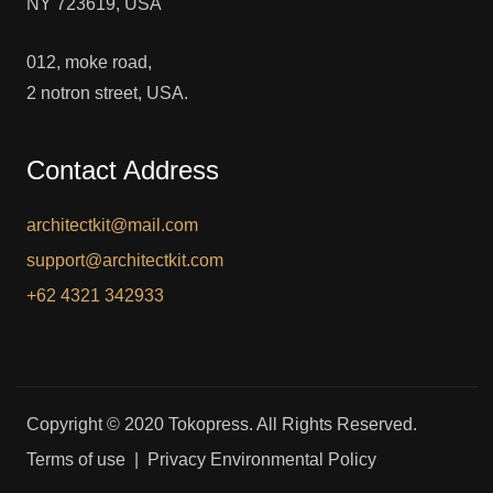
NY 723619, USA
012, moke road,
2 notron street, USA.
Contact Address
architectkit@mail.com
support@architectkit.com
+62 4321 342933
Copyright © 2020 Tokopress. All Rights Reserved.
Terms of use | Privacy Environmental Policy