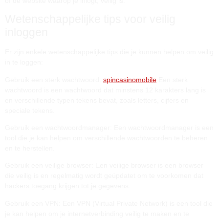
of de website waarop je inlogt, veilig is.
Wetenschappelijke tips voor veilig
inloggen
Er zijn enkele wetenschappelijke tips die je kunnen helpen om veilig
in te loggen:
Gebruik een sterk wachtwoord:
spincasinomobile
Een sterk
wachtwoord is een wachtwoord dat minstens 12 karakters lang is
en verschillende typen tekens bevat, zoals letters, cijfers en
speciale tekens.
Gebruik een wachtwoordmanager: Een wachtwoordmanager is een
tool die je kan helpen om verschillende wachtwoorden te beheren
en te herstellen.
Gebruik een veilige browser: Een veilige browser is een browser
die veilig is en regelmatig wordt geüpdatet om te voorkomen dat
hackers toegang krijgen tot je gegevens.
Gebruik een VPN: Een VPN (Virtual Private Network) is een tool die
je kan helpen om je internetverbinding veilig te maken en te