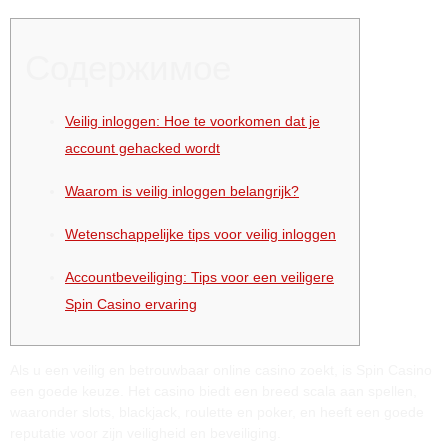
Содержимое
Veilig inloggen: Hoe te voorkomen dat je
account gehacked wordt
Waarom is veilig inloggen belangrijk?
Wetenschappelijke tips voor veilig inloggen
Accountbeveiliging: Tips voor een veiligere
Spin Casino ervaring
Als u een veilig en betrouwbaar online casino zoekt, is Spin Casino
een goede keuze. Het casino biedt een breed scala aan spellen,
waaronder slots, blackjack, roulette en poker, en heeft een goede
reputatie voor zijn veiligheid en beveiliging.