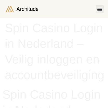
Architude
¿QUIÉNES SOMOS?
PRODUCTOS Y SERVIC
Spin Casino Login
in Nederland –
Veilig inloggen en
accountbeveiliging
Spin Casino Login