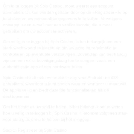
Om in te loggen bij Spin Casino, moet u eerst een account
aanmaken. Dit kan worden gedaan door op de «Registreer» knop
te klikken en uw persoonlijke gegevens in te vullen. Vervolgens
ontvangt u een e-mail met een verificatiecode, die u moet
gebruiken om uw account te activeren.
Om veilig in te loggen bij Spin Casino, is het belangrijk om een
sterk wachtwoord te kiezen en om uw account regelmatig te
controleren op eventuele verstoringen. Bovendien kan het handig
zijn om een extra beveiligingslaag toe te voegen, zoals een
authentificatie-app of een hardware-token.
Spin Casino biedt ook een mobiele app voor Android- en iOS-
gebruikers, waardoor u kunt spelen waar en wanneer u maar wilt.
De app is veilig en biedt dezelfde functionaliteiten als de
desktopversie.
Om het beste uit uw spel te halen, is het belangrijk om te weten
hoe u veilig in te loggen bij Spin Casino. Hieronder volgt een stap-
voor-stap gids om u te helpen bij het inloggen:
Stap 1: Registreer bij Spin Casino