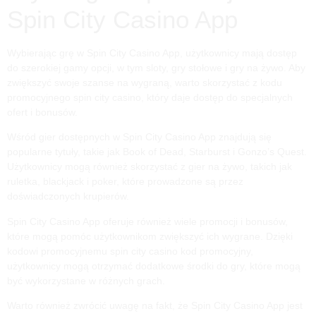
Spin City Casino App
Wybierając grę w Spin City Casino App, użytkownicy mają dostęp
do szerokiej gamy opcji, w tym sloty, gry stołowe i gry na żywo. Aby
zwiększyć swoje szanse na wygraną, warto skorzystać z kodu
promocyjnego spin city casino, który daje dostęp do specjalnych
ofert i bonusów.
Wśród gier dostępnych w Spin City Casino App znajdują się
popularne tytuły, takie jak Book of Dead, Starburst i Gonzo’s Quest.
Użytkownicy mogą również skorzystać z gier na żywo, takich jak
ruletka, blackjack i poker, które prowadzone są przez
doświadczonych krupierów.
Spin City Casino App oferuje również wiele promocji i bonusów,
które mogą pomóc użytkownikom zwiększyć ich wygrane. Dzięki
kodowi promocyjnemu spin city casino kod promocyjny,
użytkownicy mogą otrzymać dodatkowe środki do gry, które mogą
być wykorzystane w różnych grach.
Warto również zwrócić uwagę na fakt, że Spin City Casino App jest