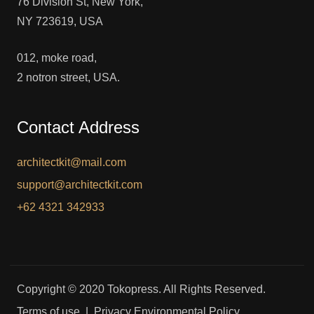
76 Division St, New York,
NY 723619, USA
012, moke road,
2 notron street, USA.
Contact Address
architectkit@mail.com
support@architectkit.com
+62 4321 342933
Copyright © 2020 Tokopress. All Rights Reserved.
Terms of use | Privacy Environmental Policy