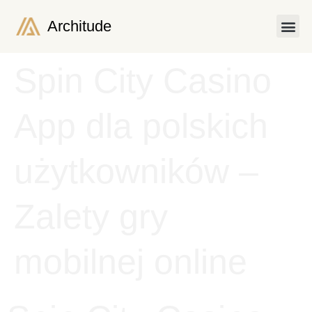
Architude
¿QUIÉNES SOMOS?
PRODUCTOS Y SERVIC
Spin City Casino
App dla polskich
użytkowników –
Zalety gry
mobilnej online