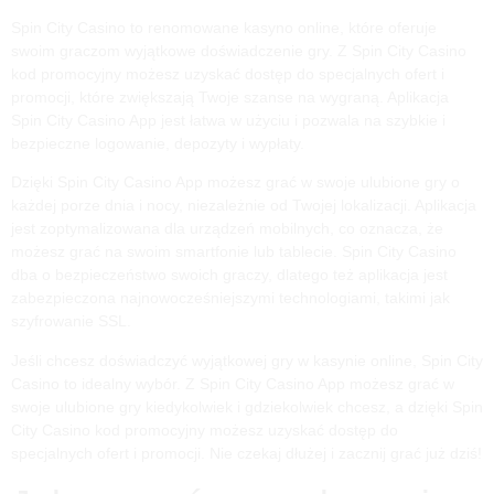
Spin City Casino to renomowane kasyno online, które oferuje
swoim graczom wyjątkowe doświadczenie gry. Z Spin City Casino
kod promocyjny możesz uzyskać dostęp do specjalnych ofert i
promocji, które zwiększają Twoje szanse na wygraną. Aplikacja
Spin City Casino App jest łatwa w użyciu i pozwala na szybkie i
bezpieczne logowanie, depozyty i wypłaty.
Dzięki Spin City Casino App możesz grać w swoje ulubione gry o
każdej porze dnia i nocy, niezależnie od Twojej lokalizacji. Aplikacja
jest zoptymalizowana dla urządzeń mobilnych, co oznacza, że
możesz grać na swoim smartfonie lub tablecie. Spin City Casino
dba o bezpieczeństwo swoich graczy, dlatego też aplikacja jest
zabezpieczona najnowocześniejszymi technologiami, takimi jak
szyfrowanie SSL.
Jeśli chcesz doświadczyć wyjątkowej gry w kasynie online, Spin City
Casino to idealny wybór. Z Spin City Casino App możesz grać w
swoje ulubione gry kiedykolwiek i gdziekolwiek chcesz, a dzięki Spin
City Casino kod promocyjny możesz uzyskać dostęp do
specjalnych ofert i promocji. Nie czekaj dłużej i zacznij grać już dziś!