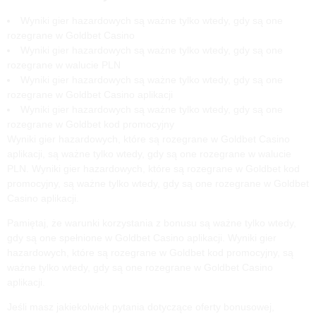
Wyniki gier hazardowych są ważne tylko wtedy, gdy są one
rozegrane w Goldbet Casino
Wyniki gier hazardowych są ważne tylko wtedy, gdy są one
rozegrane w walucie PLN
Wyniki gier hazardowych są ważne tylko wtedy, gdy są one
rozegrane w Goldbet Casino aplikacji
Wyniki gier hazardowych są ważne tylko wtedy, gdy są one
rozegrane w Goldbet kod promocyjny
Wyniki gier hazardowych, które są rozegrane w Goldbet Casino
aplikacji, są ważne tylko wtedy, gdy są one rozegrane w walucie
PLN. Wyniki gier hazardowych, które są rozegrane w Goldbet kod
promocyjny, są ważne tylko wtedy, gdy są one rozegrane w Goldbet
Casino aplikacji.
Pamiętaj, że warunki korzystania z bonusu są ważne tylko wtedy,
gdy są one spełnione w Goldbet Casino aplikacji. Wyniki gier
hazardowych, które są rozegrane w Goldbet kod promocyjny, są
ważne tylko wtedy, gdy są one rozegrane w Goldbet Casino
aplikacji.
Jeśli masz jakiekolwiek pytania dotyczące oferty bonusowej,