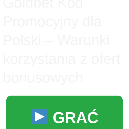
Goldbet Kod
Promocyjny dla
Polski – Warunki
korzystania z ofert
bonusowych
GRAĆ