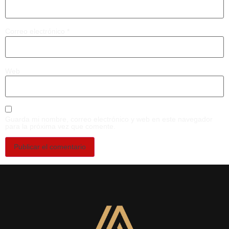
Correo electrónico
*
Web
Guarda mi nombre, correo electrónico y web en este navegador
para la próxima vez que comente.