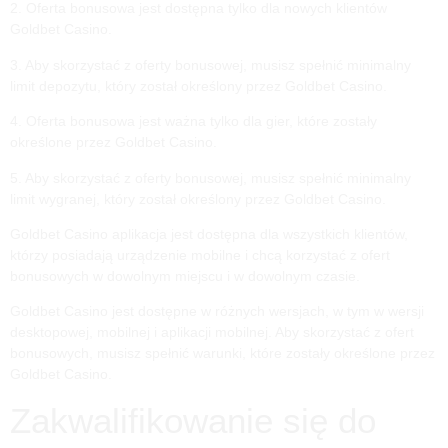
2. Oferta bonusowa jest dostępna tylko dla nowych klientów
Goldbet Casino.
3. Aby skorzystać z oferty bonusowej, musisz spełnić minimalny
limit depozytu, który został określony przez Goldbet Casino.
4. Oferta bonusowa jest ważna tylko dla gier, które zostały
określone przez Goldbet Casino.
5. Aby skorzystać z oferty bonusowej, musisz spełnić minimalny
limit wygranej, który został określony przez Goldbet Casino.
Goldbet Casino aplikacja jest dostępna dla wszystkich klientów,
którzy posiadają urządzenie mobilne i chcą korzystać z ofert
bonusowych w dowolnym miejscu i w dowolnym czasie.
Goldbet Casino jest dostępne w różnych wersjach, w tym w wersji
desktopowej, mobilnej i aplikacji mobilnej. Aby skorzystać z ofert
bonusowych, musisz spełnić warunki, które zostały określone przez
Goldbet Casino.
Zakwalifikowanie się do