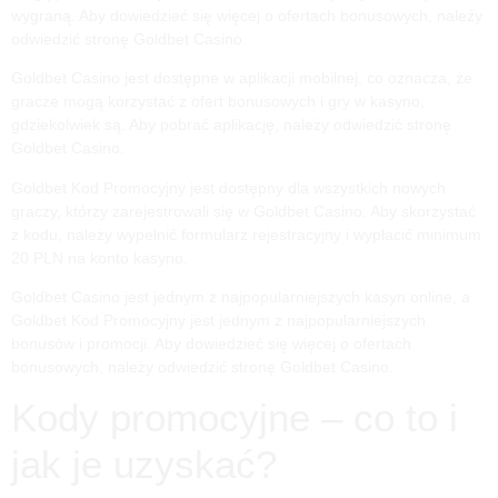
wygraną. Aby dowiedzieć się więcej o ofertach bonusowych, należy
odwiedzić stronę Goldbet Casino.
Goldbet Casino jest dostępne w aplikacji mobilnej, co oznacza, że
gracze mogą korzystać z ofert bonusowych i gry w kasyno,
gdziekolwiek są. Aby pobrać aplikację, należy odwiedzić stronę
Goldbet Casino.
Goldbet Kod Promocyjny jest dostępny dla wszystkich nowych
graczy, którzy zarejestrowali się w Goldbet Casino. Aby skorzystać
z kodu, należy wypełnić formularz rejestracyjny i wypłacić minimum
20 PLN na konto kasyno.
Goldbet Casino jest jednym z najpopularniejszych kasyn online, a
Goldbet Kod Promocyjny jest jednym z najpopularniejszych
bonusów i promocji. Aby dowiedzieć się więcej o ofertach
bonusowych, należy odwiedzić stronę Goldbet Casino.
Kody promocyjne – co to i
jak je uzyskać?