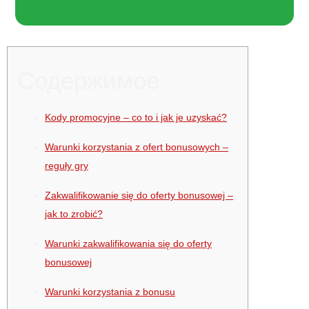
Содержимое
Kody promocyjne – co to i jak je uzyskać?
Warunki korzystania z ofert bonusowych –
reguły gry
Zakwalifikowanie się do oferty bonusowej –
jak to zrobić?
Warunki zakwalifikowania się do oferty
bonusowej
Warunki korzystania z bonusu