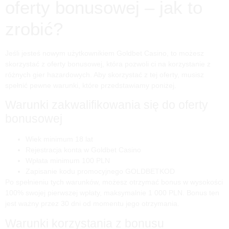
oferty bonusowej – jak to
zrobić?
Jeśli jesteś nowym użytkownikiem Goldbet Casino, to możesz
skorzystać z oferty bonusowej, która pozwoli ci na korzystanie z
różnych gier hazardowych. Aby skorzystać z tej oferty, musisz
spełnić pewne warunki, które przedstawiamy poniżej.
Warunki zakwalifikowania się do oferty
bonusowej
Wiek minimum 18 lat
Rejestracja konta w Goldbet Casino
Wpłata minimum 100 PLN
Zapisanie kodu promocyjnego GOLDBETKOD
Po spełnieniu tych warunków, możesz otrzymać bonus w wysokości
100% swojej pierwszej wpłaty, maksymalnie 1 000 PLN. Bonus ten
jest ważny przez 30 dni od momentu jego otrzymania.
Warunki korzystania z bonusu