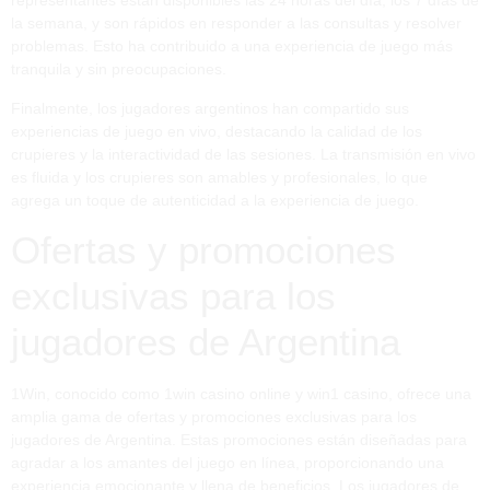
representantes están disponibles las 24 horas del día, los 7 días de
la semana, y son rápidos en responder a las consultas y resolver
problemas. Esto ha contribuido a una experiencia de juego más
tranquila y sin preocupaciones.
Finalmente, los jugadores argentinos han compartido sus
experiencias de juego en vivo, destacando la calidad de los
crupieres y la interactividad de las sesiones. La transmisión en vivo
es fluida y los crupieres son amables y profesionales, lo que
agrega un toque de autenticidad a la experiencia de juego.
Ofertas y promociones
exclusivas para los
jugadores de Argentina
1Win, conocido como 1win casino online y win1 casino, ofrece una
amplia gama de ofertas y promociones exclusivas para los
jugadores de Argentina. Estas promociones están diseñadas para
agradar a los amantes del juego en línea, proporcionando una
experiencia emocionante y llena de beneficios. Los jugadores de