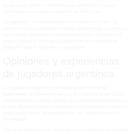
las apuestas en línea, ofreciendo una variedad de juegos y
promociones que atraen a jugadores de todo el país.
La seguridad y la confiabilidad son prioridades para 1win. La
plataforma utiliza tecnología avanzada para proteger los datos de
los usuarios y garantizar transacciones seguras. Además, win1
casino cuenta con licencias y regulaciones que respaldan su
operación legal en Argentina y otros países.
Opiniones y experiencias
de jugadores argentinos
Los jugadores argentinos han tenido la oportunidad de
experimentar el entretenimiento y la diversión que ofrece 1Win,
una plataforma de casino en línea que ha ganado popularidad en
el país. Muchos usuarios comparten sus experiencias y opiniones
sobre la plataforma, destacando tanto sus ventajas como sus
desventajas.
Uno de los aspectos más valorados por los jugadores es la amplia