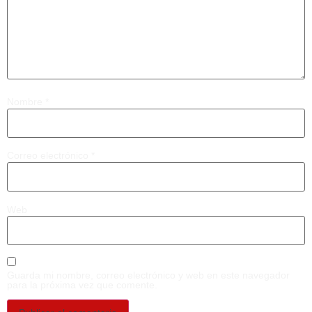
Nombre
*
Correo electrónico
*
Web
Guarda mi nombre, correo electrónico y web en este navegador
para la próxima vez que comente.