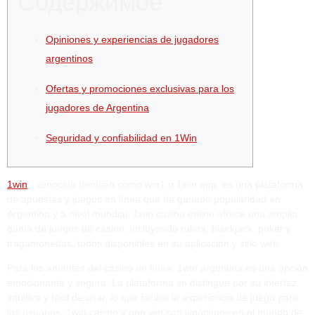
Содержимое
Opiniones y experiencias de jugadores
argentinos
Ofertas y promociones exclusivas para los
jugadores de Argentina
Seguridad y confiabilidad en 1Win
1win
, conocido también como win1 o 1win app, es una plataforma
de apuestas y juegos en línea que ha ganado popularidad en
Argentina y a nivel mundial. 1win casino online ofrece una amplia
gama de juegos de casino, incluyendo ruleta, blackjack, poker y
tragamonedas, todos disponibles en su aplicación y sitio web.
Para los amantes del casino en línea, 1win argentina es una opción
emocionante y segura. La plataforma se distingue por su interfaz
intuitiva y fácil de usar, lo que facilita la experiencia de juego para
los usuarios. 1win casino y one win son sinónimos en el mundo de