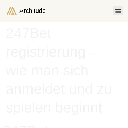
Architude
¿QUIÉNES SOMOS?
PRODUCTOS Y SERVIC
247Bet
registrierung –
wie man sich
anmeldet und zu
spielen beginnt