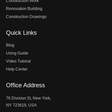
Construction Work
Renovation Building
Construction Drawings
Quick Links
Blog
Using Guide
Video Tutorial
Help Center
Office Address
76 Division St, New York,
NY 723619, USA