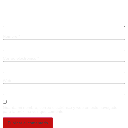
Nombre
*
Correo electrónico
*
Web
Guarda mi nombre, correo electrónico y web en este navegador
para la próxima vez que comente.