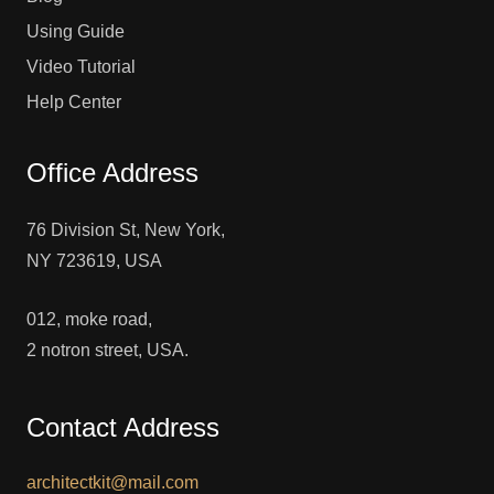
Using Guide
Video Tutorial
Help Center
Office Address
76 Division St, New York,
NY 723619, USA
012, moke road,
2 notron street, USA.
Contact Address
architectkit@mail.com