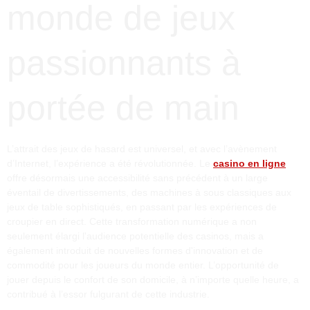
monde de jeux
passionnants à
portée de main
L’attrait des jeux de hasard est universel, et avec l’avènement
d’Internet, l’expérience a été révolutionnée. Le
casino en ligne
offre désormais une accessibilité sans précédent à un large
éventail de divertissements, des machines à sous classiques aux
jeux de table sophistiqués, en passant par les expériences de
croupier en direct. Cette transformation numérique a non
seulement élargi l'audience potentielle des casinos, mais a
également introduit de nouvelles formes d'innovation et de
commodité pour les joueurs du monde entier. L’opportunité de
jouer depuis le confort de son domicile, à n’importe quelle heure, a
contribué à l’essor fulgurant de cette industrie.