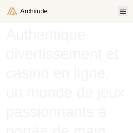
Architude
¿QUIÉNES SOMOS?
PRODUCTOS Y SERVIC
Authentique
divertissement et
casino en ligne,
un monde de jeux
passionnants à
portée de main