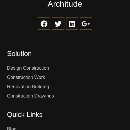
Architude
Solution
Design Construction
Construction Work
Renovation Building
Construction Drawings
Quick Links
Blog