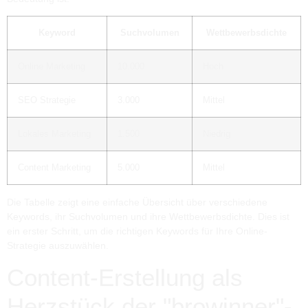
Keyword
Suchvolumen
Wettbewerbsdichte
Online Marketing
10.000
Hoch
SEO Strategie
3.000
Mittel
Lokales Marketing
1.500
Niedrig
Content Marketing
5.000
Mittel
Die Tabelle zeigt eine einfache Übersicht über verschiedene
Keywords, ihr Suchvolumen und ihre Wettbewerbsdichte. Dies ist
ein erster Schritt, um die richtigen Keywords für Ihre Online-
Strategie auszuwählen.
Content-Erstellung als
Herzstück der "browinner"-