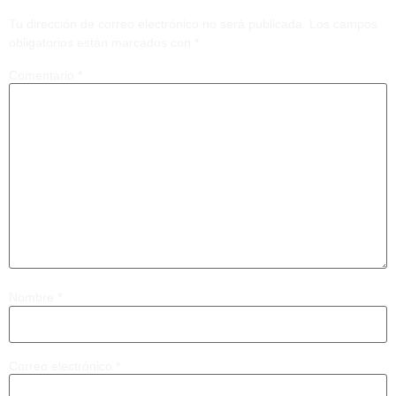
Tu dirección de correo electrónico no será publicada.
Los campos
obligatorios están marcados con
*
Comentario
*
Nombre
*
Correo electrónico
*