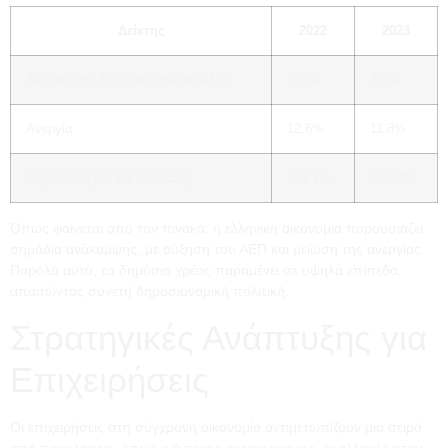
Δείκτης
2022
2023
Ακαθάριστο Εγχώριο Προϊόν (ΑΕΠ)
-0.2%
2.5%
Ανεργία
12.6%
11.8%
Δημόσιο Χρέος (% του ΑΕΠ)
171.1%
165.3%
Όπως φαίνεται από τον πίνακα, η ελληνική οικονομία παρουσιάζει
σημάδια ανάκαμψης, με αύξηση του ΑΕΠ και μείωση της ανεργίας.
Παρόλα αυτά, το δημόσιο χρέος παραμένει σε υψηλά επίπεδα,
απαιτώντας συνετή δημοσιονομική πολιτική.
Στρατηγικές Ανάπτυξης για
Επιχειρήσεις
Οι επιχειρήσεις στη σύγχρονη οικονομία αντιμετωπίζουν μια σειρά
από προκλήσεις, όπως ο έντονος ανταγωνισμός, οι αλλαγές στην