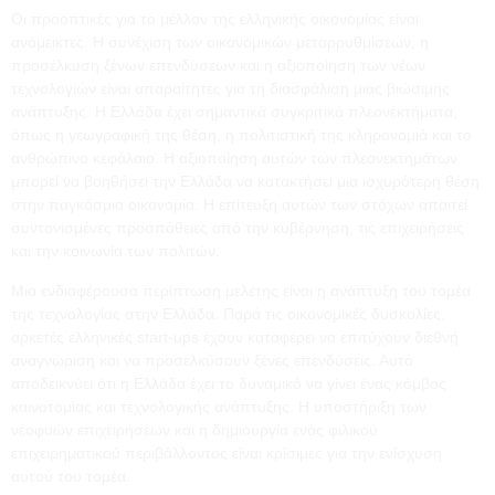
Οι προοπτικές για το μέλλον της ελληνικής οικονομίας είναι
ανάμεικτες. Η συνέχιση των οικονομικών μεταρρυθμίσεων, η
προσέλκυση ξένων επενδύσεων και η αξιοποίηση των νέων
τεχνολογιών είναι απαραίτητες για τη διασφάλιση μιας βιώσιμης
ανάπτυξης. Η Ελλάδα έχει σημαντικά συγκριτικά πλεονεκτήματα,
όπως η γεωγραφική της θέση, η πολιτιστική της κληρονομιά και το
ανθρώπινο κεφάλαιο. Η αξιοποίηση αυτών των πλεονεκτημάτων
μπορεί να βοηθήσει την Ελλάδα να κατακτήσει μια ισχυρότερη θέση
στην παγκόσμια οικονομία. Η επίτευξη αυτών των στόχων απαιτεί
συντονισμένες προσπάθειες από την κυβέρνηση, τις επιχειρήσεις
και την κοινωνία των πολιτών.
Μια ενδιαφέρουσα περίπτωση μελέτης είναι η ανάπτυξη του τομέα
της τεχνολογίας στην Ελλάδα. Παρά τις οικονομικές δυσκολίες,
αρκετές ελληνικές start-ups έχουν καταφέρει να επιτύχουν διεθνή
αναγνώριση και να προσελκύσουν ξένες επενδύσεις. Αυτό
αποδεικνύει ότι η Ελλάδα έχει το δυναμικό να γίνει ένας κόμβος
καινοτομίας και τεχνολογικής ανάπτυξης. Η υποστήριξη των
νεοφυών επιχειρήσεων και η δημιουργία ενός φιλικού
επιχειρηματικού περιβάλλοντος είναι κρίσιμες για την ενίσχυση
αυτού του τομέα.