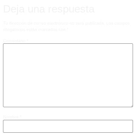
Deja una respuesta
Tu dirección de correo electrónico no será publicada.
Los campos
obligatorios están marcados con
*
Comentario
*
Nombre
*