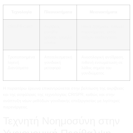
Τεχνολογία
Πλεονεκτήματα
Μειονεκτήματα
CRISPR-Cas9
Ακρίβεια,
Ηθικά ζητήματα, πιθανές
ευκολία
παρενέργειες, εκτός
χρήσης, χαμηλό
στόχου επεξεργασία
κόστος
Τροποποιημένα
Αποτελεσματική
Ανοσολογική αντίδραση,
Ιογενή
γονιδιακή
πιθανή ενσωμάτωση σε
Διανύσματα
μεταφορά
λάθος σημεία του
γονιδιώματος
Η περαιτέρω έρευνα επικεντρώνεται στην βελτίωση της ακρίβειας
και της ασφάλειας της τεχνολογίας CRISPR, καθώς και στην
ανάπτυξη νέων μεθόδων γονιδιακής επεξεργασίας με λιγότερες
παρενέργειες.
Τεχνητή Νοημοσύνη στην