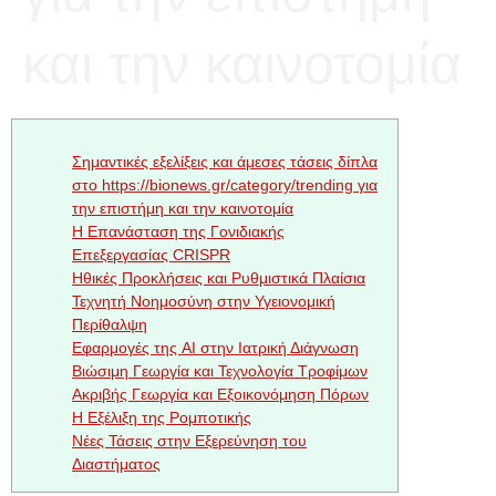
και την καινοτομία
Σημαντικές εξελίξεις και άμεσες τάσεις δίπλα
στο https://bionews.gr/category/trending για
την επιστήμη και την καινοτομία
Η Επανάσταση της Γονιδιακής
Επεξεργασίας CRISPR
Ηθικές Προκλήσεις και Ρυθμιστικά Πλαίσια
Τεχνητή Νοημοσύνη στην Υγειονομική
Περίθαλψη
Εφαρμογές της AI στην Ιατρική Διάγνωση
Βιώσιμη Γεωργία και Τεχνολογία Τροφίμων
Ακριβής Γεωργία και Εξοικονόμηση Πόρων
Η Εξέλιξη της Ρομποτικής
Νέες Τάσεις στην Εξερεύνηση του
Διαστήματος