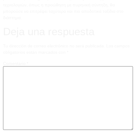
τεχνολογιών, όπως η προώθηση με πυρηνική σύντηξη, θα
μπορούσε να επιτρέψει ταχύτερα και πιο αποδοτικά ταξίδια στο
διάστημα.
Deja una respuesta
Tu dirección de correo electrónico no será publicada.
Los campos
obligatorios están marcados con
*
Comentario
*