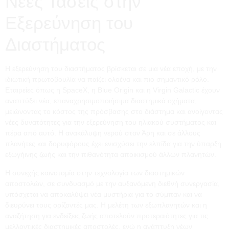
Νέες Τάσεις στην
Εξερεύνηση του
Διαστήματος
Η εξερεύνηση του διαστήματος βρίσκεται σε μια νέα εποχή, με την
ιδιωτική πρωτοβουλία να παίζει ολοένα και πιο σημαντικό ρόλο.
Εταιρείες όπως η SpaceX, η Blue Origin και η Virgin Galactic έχουν
αναπτύξει νέα, επαναχρησιμοποιήσιμα διαστημικά οχήματα,
μειώνοντας το κόστος της πρόσβασης στο διάστημα και ανοίγοντας
νέες δυνατότητες για την εξερεύνηση του ηλιακού συστήματος και
πέρα από αυτό. Η ανακάλυψη νερού στον Άρη και σε άλλους
πλανήτες και δορυφόρους έχει ενισχύσει την ελπίδα για την ύπαρξη
εξωγήινης ζωής και την πιθανότητα αποικισμού άλλων πλανητών.
Η συνεχής καινοτομία στην τεχνολογία των διαστημικών
αποστολών, σε συνδυασμό με την αυξανόμενη διεθνή συνεργασία,
υπόσχεται να αποκαλύψει νέα μυστήρια για το σύμπαν και να
διευρύνει τους ορίζοντές μας. Η μελέτη των εξωπλανητών και η
αναζήτηση για ενδείξεις ζωής αποτελούν προτεραιότητες για τις
μελλοντικές διαστημικές αποστολές, ενώ η ανάπτυξη νέων