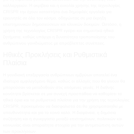
καλλιεργειών. Η ακρίβεια και η ευκολία χρήσης της τεχνολογίας
CRISPR την έχουν καταστήσει ένα δημοφιλές εργαλείο για
ερευνητές σε όλο τον κόσμο, οδηγώντας σε μια έκρηξη
επιστημονικών δημοσιεύσεων και κλινικών δοκιμών. Ωστόσο, η
χρήση της τεχνολογίας CRISPR εγείρει και σημαντικά ηθικά
ζητήματα, καθώς υπάρχει η δυνατότητα τροποποίησης του
ανθρώπινου γονιδιώματος με απρόβλεπτες συνέπειες.
Ηθικές Προκλήσεις και Ρυθμιστικά
Πλαίσια
Η γονιδιακή επεξεργασία ανθρώπινων εμβρύων αποτελεί ένα
ιδιαίτερα αμφιλεγόμενο θέμα, καθώς οι αλλαγές που θα γίνουν θα
μπορούσαν να μεταδοθούν στις επόμενες γενιές. Η διεθνής
κοινότητα βρίσκεται σε μια συνεχή προσπάθεια να καθορίσει τα
ηθικά όρια και τα ρυθμιστικά πλαίσια για την χρήση της τεχνολογίας
CRISPR, προκειμένου να διασφαλιστεί ότι θα χρησιμοποιηθεί με
υπευθυνότητα και για το κοινό καλό. Η διαφάνεια, η δημόσια
συζήτηση και η συνεργασία μεταξύ επιστημόνων, πολιτικών και
κοινωνίας είναι απαραίτητα στοιχεία για την αντιμετώπιση αυτών
των προκλήσεων.