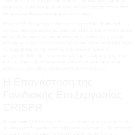
περιορίζεται απλώς στην αναμετάδοση ειδήσεων, αλλά εμβαθύνει
στην ανάλυση και την ερμηνεία τους, καθιστώντας την απαραίτητη
για όσους επιθυμούν να παραμείνουν ενήμεροι.
Η ταχεία εξέλιξη της τεχνολογίας και της επιστήμης δημιουργεί
συνεχώς νέες προκλήσεις και ευκαιρίες. Η ικανότητα να εντοπίζονται
και να αξιολογούνται οι αναδυόμενες τάσεις είναι κρίσιμη για την
επιτυχία σε πολλούς τομείς, από την έρευνα και την ανάπτυξη μέχρι
τις επιχειρήσεις και την πολιτική. Το bionews.gr, μέσω της
κατηγορίας "trending", προσφέρει ένα διαρκές παρατηρητήριο για
αυτές τις τάσεις, βοηθώντας τους χρήστες να κατανοήσουν τις
επιπτώσεις τους και να προετοιμαστούν για το μέλλον.
Η Επανάσταση της
Γονιδιακής Επεξεργασίας
CRISPR
Η τεχνολογία CRISPR-Cas9 έχει φέρει επανάσταση στον τομέα της
γονιδιακής επεξεργασίας, προσφέροντας πρωτοφανείς δυνατότητες
για τη θεραπεία γενετικών ασθενειών και την ανάπτυξη νέων