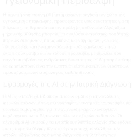
Υγειονομική Περίθαλψη
Η τεχνητή νοημοσύνη (AI) μεταμορφώνει ραγδαία τον χώρο της
υγειονομικής περίθαλψης, προσφέροντας νέες δυνατότητες για τη
διάγνωση, τη θεραπεία και την πρόληψη ασθενειών. Αλγόριθμοι
μηχανικής μάθησης μπορούν να αναλύσουν τεράστιες ποσότητες
ιατρικών δεδομένων, όπως εικόνες ακτινογραφιών, γενετικές
πληροφορίες και ηλεκτρονικούς ιατρικούς φακέλους, για να
εντοπίσουν μοτίβα και να κάνουν προβλέψεις με ακρίβεια που
συχνά υπερβαίνει τις ανθρώπινες δυνατότητες. Η AI μπορεί επίσης
να χρησιμοποιηθεί για την ανάπτυξη εξατομικευμένων θεραπειών,
προσαρμοσμένων στις ανάγκες κάθε ασθενούς.
Εφαρμογές της AI στην Ιατρική Διάγνωση
Η AI έχει αποδειχθεί ιδιαίτερα αποτελεσματική στην ανάλυση
ιατρικών εικόνων, όπως ακτινογραφίες, μαγνητικές τομογραφίες και
αξονικές τομογραφίες, για την ανίχνευση καρκινικών όγκων,
καρδιαγγειακών παθήσεων και άλλων σοβαρών ασθενειών. Οι
αλγόριθμοι AI μπορούν να εντοπίσουν λεπτές αλλαγές στις εικόνες
που μπορεί να διαφύγουν από την προσοχή των ανθρώπων
ιατρών, οδηγώντας σε έγκαιρη διάγνωση και βελτίωση των