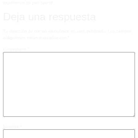
expérience de pari sportif.
Deja una respuesta
Tu dirección de correo electrónico no será publicada.
Los campos
obligatorios están marcados con
*
Comentario
*
Nombre
*