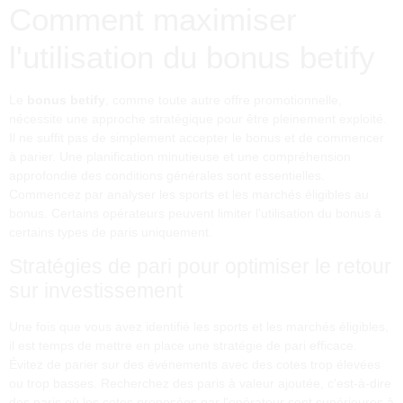
Comment maximiser
l'utilisation du bonus betify
Le
bonus betify
, comme toute autre offre promotionnelle,
nécessite une approche stratégique pour être pleinement exploité.
Il ne suffit pas de simplement accepter le bonus et de commencer
à parier. Une planification minutieuse et une compréhension
approfondie des conditions générales sont essentielles.
Commencez par analyser les sports et les marchés éligibles au
bonus. Certains opérateurs peuvent limiter l'utilisation du bonus à
certains types de paris uniquement.
Stratégies de pari pour optimiser le retour
sur investissement
Une fois que vous avez identifié les sports et les marchés éligibles,
il est temps de mettre en place une stratégie de pari efficace.
Évitez de parier sur des événements avec des cotes trop élevées
ou trop basses. Recherchez des paris à valeur ajoutée, c'est-à-dire
des paris où les cotes proposées par l'opérateur sont supérieures à