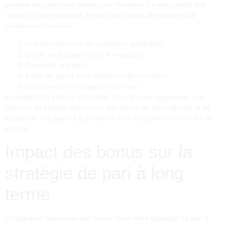
prendre des décisions basées sur l'émotion. Le pari sportif doit
rester un divertissement, et non une source de stress ou de
problèmes financiers.
Lire attentivement les conditions générales.
Définir un budget clair et le respecter.
Diversifier vos paris.
Éviter de parier sous l'influence de l'émotion.
Comprendre les exigences de mise.
En évitant ces erreurs courantes, vous pouvez augmenter vos
chances de profiter pleinement des bonus de paris sportifs et de
maximiser vos gains. La prudence et la discipline sont les clés du
succès.
Impact des bonus sur la
stratégie de pari à long
terme
L’intégration judicieuse des bonus dans votre stratégie de pari à