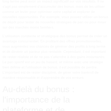
long terme peut avoir un impact significatif sur vos résultats. Il ne
s’agit pas simplement d’accumuler des bonus, mais de les utiliser
comme un levier pour optimiser votre capital et explorer de
nouvelles opportunités. Par exemple, vous pouvez utiliser un bonus
de dépôt pour tester de nouvelles stratégies de pari ou pour miser
sur des marchés moins familiers.
L'utilisation constante et stratégique des bonus permet de créer un
avantage concurrentiel. En profitant des offres promotionnelles,
vous augmentez vos chances de générer des profits à long terme
et de devenir un parieur plus rentable. Cependant, il est important
de rester réaliste et de ne pas s'attendre à des gains instantanés.
Le pari sportif est un jeu de hasard, et même avec une stratégie
bien définie et l'utilisation de bonus, il est possible de perdre.
L’important est de rester discipliné, de gérer votre bankroll de
manière responsable et d’apprendre de vos erreurs.
Au-delà du bonus :
l'importance de la
plateforme et de