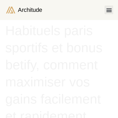
Architude
¿QUIÉNES SOMOS?
PRODUCTOS Y SERVIC
Habituels paris
sportifs et bonus
betify, comment
maximiser vos
gains facilement
et rapidement