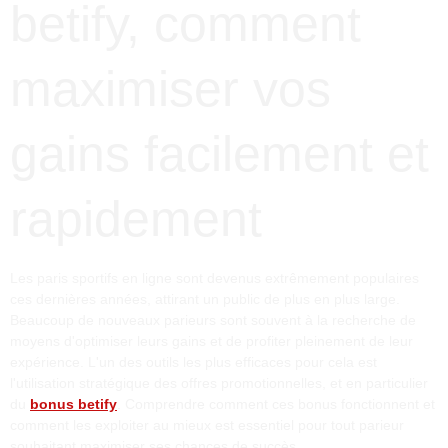
betify, comment
maximiser vos
gains facilement et
rapidement
Les paris sportifs en ligne sont devenus extrêmement populaires
ces dernières années, attirant un public de plus en plus large.
Beaucoup de nouveaux parieurs sont souvent à la recherche de
moyens d'optimiser leurs gains et de profiter pleinement de leur
expérience. L'un des outils les plus efficaces pour cela est
l'utilisation stratégique des offres promotionnelles, et en particulier
du
bonus betify
. Comprendre comment ces bonus fonctionnent et
comment les exploiter au mieux est essentiel pour tout parieur
souhaitant maximiser ses chances de succès.