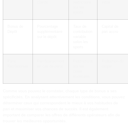
clients
restrictions
initial
sur les
sports
Bonus de
Pourcentage
Taux de
Capital de
Dépôt
supplémentaire
contribution
pari accru
sur le dépôt
variable
selon les
sports
Paris
Remboursement
Restrictions
Réduction du
Remboursés
en cas de perte
sur les
risque
cotes
minimales
Comme vous pouvez le constater, chaque type de bonus a ses
spécificités. En analysant attentivement les conditions, vous pouvez
déterminer ceux qui correspondent le mieux à vos habitudes de
pari et maximiser vos chances de succès. Il est également
important de comparer les offres de différents opérateurs afin de
trouver les meilleures opportunités.