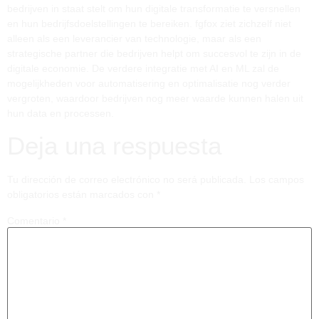
bedrijven in staat stelt om hun digitale transformatie te versnellen
en hun bedrijfsdoelstellingen te bereiken. fgfox ziet zichzelf niet
alleen als een leverancier van technologie, maar als een
strategische partner die bedrijven helpt om succesvol te zijn in de
digitale economie. De verdere integratie met AI en ML zal de
mogelijkheden voor automatisering en optimalisatie nog verder
vergroten, waardoor bedrijven nog meer waarde kunnen halen uit
hun data en processen.
Deja una respuesta
Tu dirección de correo electrónico no será publicada.
Los campos
obligatorios están marcados con
*
Comentario
*