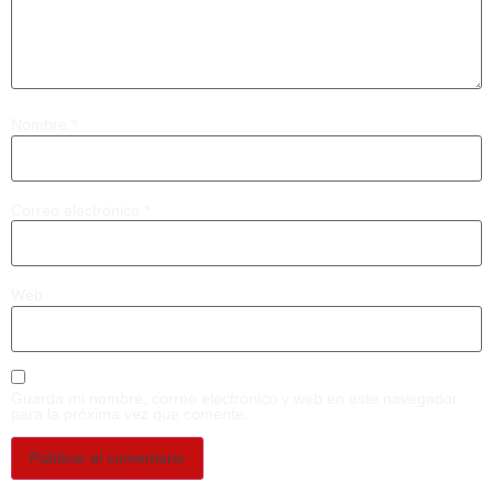
Nombre
*
Correo electrónico
*
Web
Guarda mi nombre, correo electrónico y web en este navegador
para la próxima vez que comente.