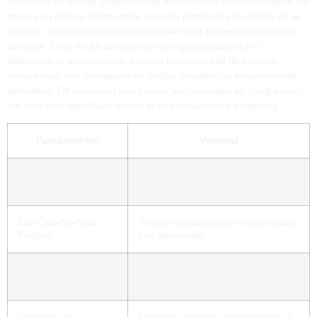
interfaces en vooraf gedefinieerde bouwstenen vereenvoudigen het
proces en maken het mogelijk om snel prototypes te maken en te
itereren. Dit versnelt de time-to-market voor nieuwe producten en
diensten. Door de afhankelijkheid van gespecialiseerde IT-
afdelingen te verminderen, kunnen bedrijven zelf de controle
nemen over hun processen en sneller inspelen op veranderende
behoeften. Dit bevordert een cultuur van innovatie en zorgt ervoor
dat bedrijven wendbaar blijven in een dynamische omgeving.
Functionaliteit
Voordeel
Workflow
Hogere productiviteit en minder
Automatisering
menselijke fouten
Low-Code/No-Code
Snellere ontwikkeling en implementatie
Platform
van oplossingen
Real-time Monitoring
Direct inzicht in procesprestaties en
bottlenecks