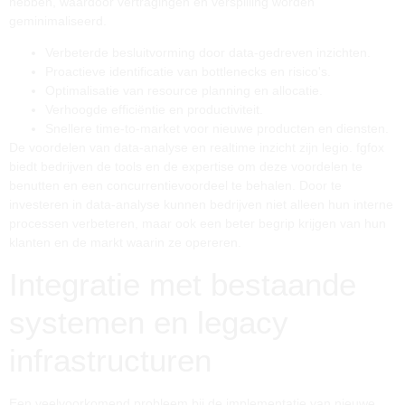
hebben, waardoor vertragingen en verspilling worden
geminimaliseerd.
Verbeterde besluitvorming door data-gedreven inzichten.
Proactieve identificatie van bottlenecks en risico's.
Optimalisatie van resource planning en allocatie.
Verhoogde efficiëntie en productiviteit.
Snellere time-to-market voor nieuwe producten en diensten.
De voordelen van data-analyse en realtime inzicht zijn legio. fgfox
biedt bedrijven de tools en de expertise om deze voordelen te
benutten en een concurrentievoordeel te behalen. Door te
investeren in data-analyse kunnen bedrijven niet alleen hun interne
processen verbeteren, maar ook een beter begrip krijgen van hun
klanten en de markt waarin ze opereren.
Integratie met bestaande
systemen en legacy
infrastructuren
Een veelvoorkomend probleem bij de implementatie van nieuwe