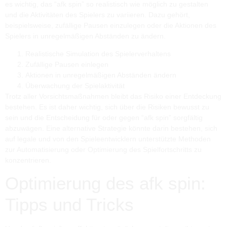
es wichtig, das “afk spin” so realistisch wie möglich zu gestalten
und die Aktivitäten des Spielers zu variieren. Dazu gehört,
beispielsweise, zufällige Pausen einzulegen oder die Aktionen des
Spielers in unregelmäßigen Abständen zu ändern.
Realistische Simulation des Spielerverhaltens
Zufällige Pausen einlegen
Aktionen in unregelmäßigen Abständen ändern
Überwachung der Spielaktivität
Trotz aller Vorsichtsmaßnahmen bleibt das Risiko einer Entdeckung
bestehen. Es ist daher wichtig, sich über die Risiken bewusst zu
sein und die Entscheidung für oder gegen “afk spin” sorgfältig
abzuwägen. Eine alternative Strategie könnte darin bestehen, sich
auf legale und von den Spieleentwicklern unterstützte Methoden
zur Automatisierung oder Optimierung des Spielfortschritts zu
konzentrieren.
Optimierung des afk spin:
Tipps und Tricks