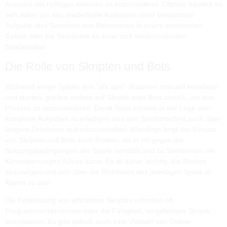
Auswahl der richtigen Aktionen ist entscheidend. Oftmals handelt es
sich dabei um das wiederholte Ausführen einer bestimmten
Aufgabe, das Sammeln von Ressourcen in einem bestimmten
Gebiet oder die Teilnahme an einer sich wiederholenden
Spielaktivität.
Die Rolle von Skripten und Bots
Während einige Spieler ihre “afk spin”-Routinen manuell einrichten
und starten, greifen andere auf Skripte oder Bots zurück, um den
Prozess zu automatisieren. Diese Tools können in der Lage sein,
komplexe Aufgaben zu erledigen und den Spielfortschritt auch über
längere Zeiträume aufrechtzuerhalten. Allerdings birgt der Einsatz
von Skripten und Bots auch Risiken, da er oft gegen die
Nutzungsbedingungen der Spiele verstößt und zu Sanktionen wie
Kontosperrungen führen kann. Es ist daher wichtig, die Risiken
abzuwägen und sich über die Richtlinien des jeweiligen Spiels im
Klaren zu sein.
Die Entwicklung von effizienten Skripten erfordert oft
Programmierkenntnisse oder die Fähigkeit, vorgefertigte Skripte
anzupassen. Es gibt jedoch auch eine Vielzahl von Online-