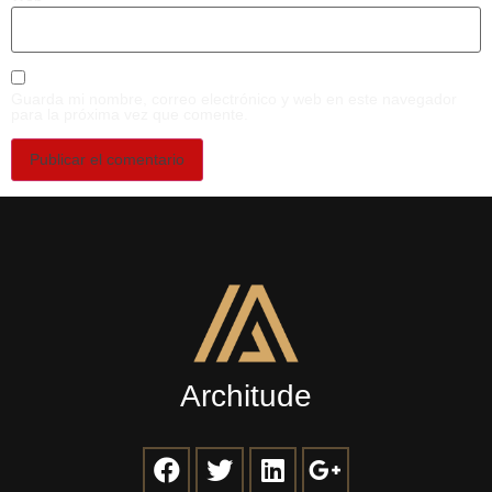
Guarda mi nombre, correo electrónico y web en este navegador
para la próxima vez que comente.
Architude