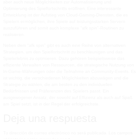
aber auch neue Möglichkeiten zur Automatisierung und
Optimierung des Spielfortschritts eröffnen. Eine interessante
Entwicklung ist der Aufstieg von Cloud-Gaming-Diensten, die es
Spielern ermöglichen, ihre Spiele auf leistungsstarken Servern
auszuführen und somit auch komplexe “afk spin”-Routinen zu
realisieren.
Neben dem “afk spin” gibt es auch eine Reihe von alternativen
Strategien, um den Spielfortschritt zu beschleunigen und das
Spielerlebnis zu optimieren. Dazu gehören beispielsweise das
effiziente Verwalten von Ressourcen, die strategische Nutzung von
In-Game-Währungen oder die Teilnahme an Community-Events. Es
ist wichtig, die verschiedenen Möglichkeiten abzuwägen und die
Strategie zu wählen, die am besten zu den individuellen
Bedürfnissen und Präferenzen des Spielers passt. Ein
ausgewogener Ansatz, der sowohl auf Effizienz als auch auf Spaß
am Spiel setzt, ist in der Regel der erfolgreichste.
Deja una respuesta
Tu dirección de correo electrónico no será publicada.
Los campos