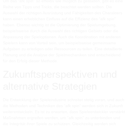
Um das “afk spin” so effektiv wie möglich zu gestalten, gibt es eine
Reihe von Tipps und Tricks, die beachtet werden sollten. Die
Auswahl der richtigen Ausrüstung und Fähigkeiten des Charakters
kann einen erheblichen Einfluss auf die Effizienz des “afk spin”
haben. Ebenso wichtig ist die Optimierung der Spielumgebung,
beispielsweise durch die Auswahl des richtigen Gebiets oder die
Anpassung der Spieloptionen. Auch die Koordination mit anderen
Spielern kann von Vorteil sein, um beispielsweise gemeinsame
Aufgaben zu erledigen oder Ressourcen zu teilen. Eine detaillierte
Planung und die Analyse der Spielmechaniken sind entscheidend
für den Erfolg dieser Methode.
Zukunftsperspektiven und
alternative Strategien
Die Entwicklung der Spieleindustrie schreitet stetig voran, und auch
die Methoden und Techniken des “afk spin” werden sich in Zukunft
weiterentwickeln. Es ist zu erwarten, dass Spieleentwickler verstärkt
Maßnahmen ergreifen werden, um “afk spin” zu unterbinden und
die Integrität ihrer Spiele zu schützen. Gleichzeitig werden sich