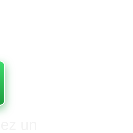
rez un