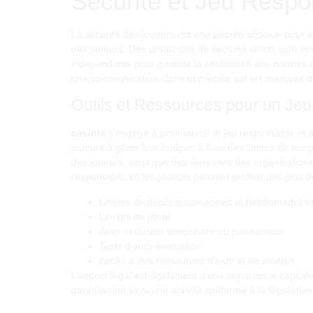
Sécurité et Jeu Respon
La sécurité des joueurs est une priorité absolue pour
c
des joueurs. Des protocoles de sécurité stricts sont mi
indépendants pour garantir la conformité aux normes de
une communication claire et précise sur les mesures 
Outils et Ressources pour un Je
casinia
s'engage à promouvoir le jeu responsable et à a
joueurs à gérer leur budget, à fixer des limites de tem
des joueurs, ainsi que des liens vers des organisations 
responsable où les joueurs peuvent profiter des jeux d
Limites de dépôt quotidiennes et hebdomadaire
Limites de perte
Auto-exclusion temporaire ou permanente
Tests d'auto-évaluation
Accès à des ressources d'aide et de soutien
L’aspect légal est également d’une importance capital
garantissant ainsi une activité conforme à la législation