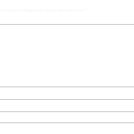
Los campos obligatorios están marcados con
*