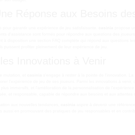
 Une Réponse aux Besoins de
le pour garantir une expérience de jeu satisfaisante.
casinia
propose un 
gents d'assistance sont formés pour répondre aux questions des joueurs
 à disposition une section FAQ complète qui répond aux questions les 
ls puissent profiter pleinement de leur expérience de jeu.
 les Innovations à Venir
e mutation, et
casinia
s'engage à rester à la pointe de l'innovation. L
er l'expérience de jeu de ses joueurs. Parmi les innovations à venir, on p
lus immersifs, et l'amélioration de la personnalisation de l'expérience 
isée, et responsable, capable de répondre aux besoins et aux attentes 
ptation aux nouvelles tendances,
casinia
aspire à devenir une référence 
s aussi en promouvant des pratiques de jeu responsables et en contrib