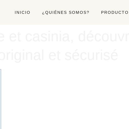
INICIO
¿QUIÉNES SOMOS?
PRODUCTOS
e et casinia, découv
original et sécurisé