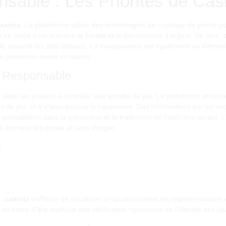
sable : Les Priorités de Cas
asinia
. La plateforme utilise des technologies de cryptage de pointe p
s en place pour prévenir la fraude et le blanchiment d'argent. De plus,
 sécurité les plus élevées. La transparence est également un élément c
de protection mises en œuvre.
u Responsable
ider les joueurs à contrôler leur activité de jeu. La plateforme propose
ps de jeu, et à s'auto-exclure si nécessaire. Des informations sur les ri
spécialisées dans la prévention et le traitement de l'addiction au jeu. 
e manière équilibrée et sans danger.
s
e.
casinia
s'efforce de respecter scrupuleusement les réglementations e
 en place. Cela implique une vérification rigoureuse de l'identité des joue