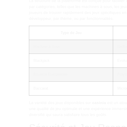
La structure de la plateforme est conçue pour faciliter
par catégories, telles que les machines à sous, les je
joueurs de trouver rapidement des jeux spécifiques en u
développeur, par thème, ou par fonctionnalités.
Type de Jeu
Machine à Sous
NetEn
Blackjack
Evolu
Roulette Européenne
Play'
Baccarat
Micro
La variété des jeux disponibles sur
casinia
est un atout
une qualité de jeu optimale et une expérience immersi
diversifié qui saura satisfaire tous les goûts.